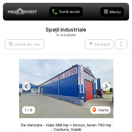
Sună acum
Meniu
Spații industriale
4 rezultate
Caută din nou
Filtrează
Previous
Next
1
/
6
Harta
De Vanzare - Hala 388 mp + birouri, teren 760 mp
- Centura, Galati