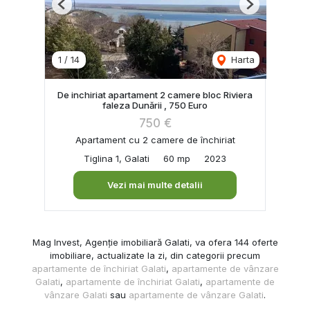
Previous
Next
1
/
14
Harta
De inchiriat apartament 2 camere bloc Riviera
faleza Dunării , 750 Euro
750 €
Apartament cu 2 camere de închiriat
Tiglina 1, Galati
60 mp
2023
Vezi mai multe detalii
Mag Invest, Agenție imobiliară Galati, va ofera 144 oferte
imobiliare, actualizate la zi, din categorii precum
apartamente de închiriat Galati
,
apartamente de vânzare
Galati
,
apartamente de închiriat Galati
,
apartamente de
vânzare Galati
sau
apartamente de vânzare Galati
.