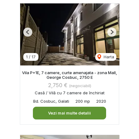
Previous
Next
1
/
17
Harta
Vila P+1E, 7 camere, curte amenajata - zona Mall,
George Cosbuc, 2750 E
2,750 €
(negociabil)
Casă / Vilă cu 7 camere de închiriat
Bd. Cosbuc, Galati
200 mp
2020
Vezi mai multe detalii