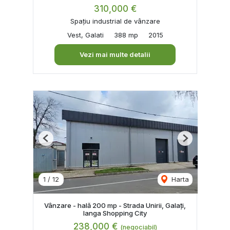
310,000 €
Spațiu industrial de vânzare
Vest, Galati
388 mp
2015
Vezi mai multe detalii
Previous
Next
1
/
12
Harta
Vânzare - hală 200 mp - Strada Unirii, Galați,
langa Shopping City
238,000 €
(negociabil)