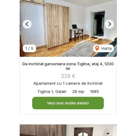
Previous
Next
1
/
5
Harta
De inchiriat garsoniera zona Tiglina, etaj 4, 1200
lei
229 €
Apartament cu 1 camere de închiriat
Tiglina 1, Galati
28 mp
1985
Vezi mai multe detalii