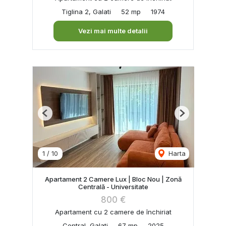
Tiglina 2, Galati
52 mp
1974
Vezi mai multe detalii
Previous
Next
1
/
10
Harta
Apartament 2 Camere Lux | Bloc Nou | Zonă
Centrală - Universitate
800 €
Apartament cu 2 camere de închiriat
Central, Galati
67 mp
2025