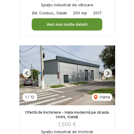
Spațiu industrial de vânzare
Bd. Cosbuc, Galati
200 mp
2017
Vezi mai multe detalii
Previous
Next
1
/
12
Harta
Ofertă de închiriere - Hala modernă pe strada
Unirii, Galați
1,500 €
Spațiu industrial de închiriat