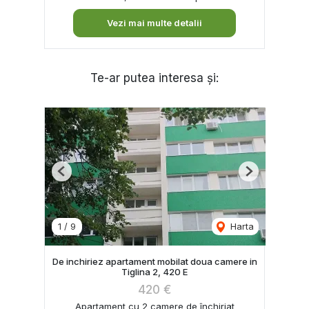
Vezi mai multe detalii
Te-ar putea interesa și:
Previous
Next
1
/
9
Harta
De inchiriez apartament mobilat doua camere in
Tiglina 2, 420 E
420 €
Apartament cu 2 camere de închiriat