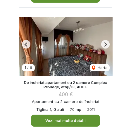
Previous
Next
1
/
6
Harta
De inchiriat apartament cu 2 camere Complex
Privilege, etaj1/13, 400 E
400 €
Apartament cu 2 camere de închiriat
Tiglina 1, Galati
70 mp
2011
Vezi mai multe detalii