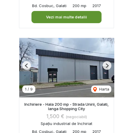
Bd. Cosbuc, Galati
200 mp
2017
Vezi mai multe detalii
Previous
Next
1
/
9
Harta
Inchiriere - Hala 200 mp - Strada Unirii, Galati,
langa Shopping City
1,500 €
(negociabil)
Spațiu industrial de închiriat
Bd. Cosbuc, Galati
200 mp
2017