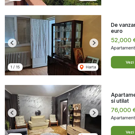
De vanzar
euro
52,000 
Previous
Next
Apartament
Vezi
1
/
15
Harta
Apartamen
si utilat
76,000 
Previous
Next
Apartament
Vezi