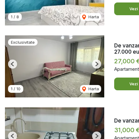
Vezi
1
/
8
Harta
Exclusivitate
De vanzar
27.000 e
27,000 
Previous
Next
Apartament
Vezi
1
/
10
Harta
De vanzar
31,000 
Apartament
Previous
Next