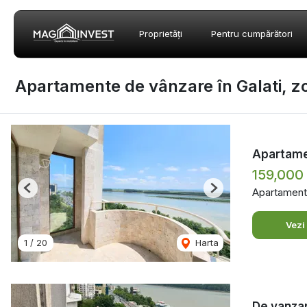
Proprietăți
Pentru cumpărători
Apartamente de vânzare în Galati, z
Apartamen
159,000
Apartament
Previous
Next
Vezi
1
/
20
Harta
De vanzar