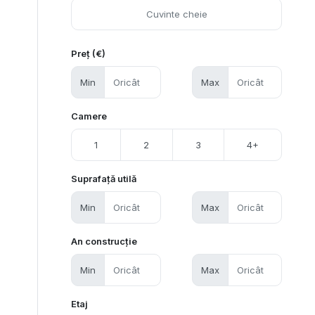
Preț (€)
Min
Max
Camere
1
2
3
4+
Suprafață utilă
Min
Max
An construcție
Min
Max
Etaj