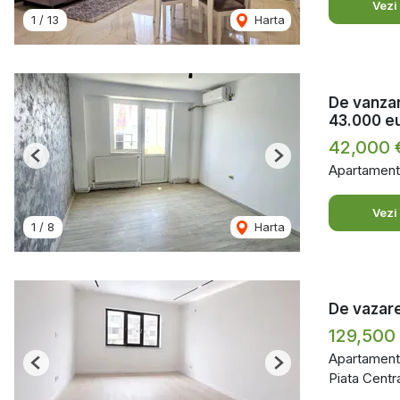
Vezi
1
/
13
Harta
De vanzar
43.000 e
42,000
Previous
Next
Apartament
Vezi
1
/
8
Harta
De vazare
129,500
Apartament
Previous
Next
Piata Centra