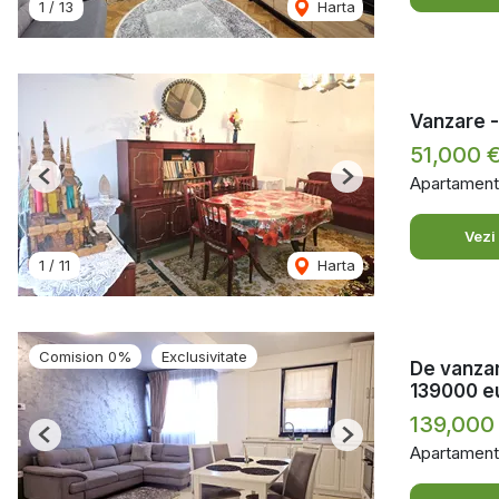
1
/
13
Harta
Vanzare -
51,000 
Apartament
Previous
Next
Vezi
1
/
11
Harta
Comision 0%
Exclusivitate
De vanzar
139000 e
139,000
Previous
Next
Apartament