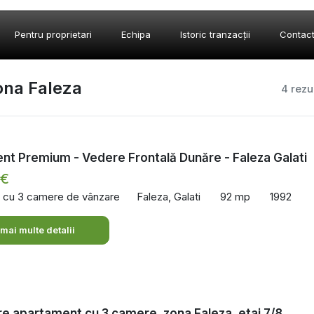
Pentru proprietari
Echipa
Istoric tranzacții
Contac
ona Faleza
4 rezu
t Premium - Vedere Frontală Dunăre - Faleza Galati
 €
 cu 3 camere de vânzare
Faleza, Galati
92 mp
1992
 mai multe detalii
e apartament cu 3 camere, zona Faleza, etaj 7/8,