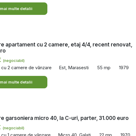
 mai multe detalii
e apartament cu 2 camere, etaj 4/4, recent renovat,
uro
€
(negociabil)
 cu 2 camere de vânzare
Est, Marasesti
55 mp
1979
 mai multe detalii
e garsoniera micro 40, la C-uri, parter, 31.000 euro
€
(negociabil)
 cu 1 camere de vânzare
Micro 40, Galati
22 mp
1970