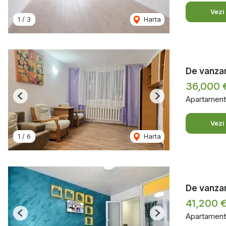
Vezi
1
/
3
Harta
De vanzare
36,000 
Apartament
Previous
Next
Vezi
1
/
6
Harta
De vanzare
41,200 
Apartament
Previous
Next