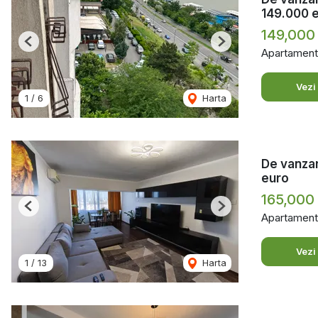
149.000 
149,000
Previous
Next
Apartament
Vezi
1
/
6
Harta
De vanzar
euro
165,000
Previous
Next
Apartament
Vezi
1
/
13
Harta