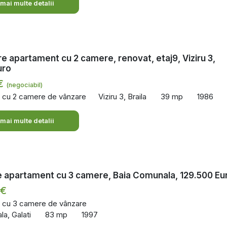
 mai multe detalii
e apartament cu 2 camere, renovat, etaj9, Viziru 3,
uro
 €
(negociabil)
 cu 2 camere de vânzare
Viziru 3, Braila
39 mp
1986
 mai multe detalii
 apartament cu 3 camere, Baia Comunala, 129.500 Eu
 €
 cu 3 camere de vânzare
la, Galati
83 mp
1997