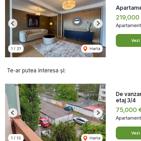
Apartame
219,000
Apartament
Previous
Next
Vezi
1
/
21
Harta
Te-ar putea interesa și:
De vanzar
etaj 3/4
75,000 
Previous
Next
Apartament
Vezi
1
/
13
Harta