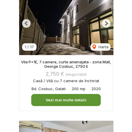
Previous
Next
1
/
17
Harta
Vila P+1E, 7 camere, curte amenajata - zona Mall,
George Cosbuc, 2750 E
2,750 €
(negociabil)
Casă / Vilă cu 7 camere de închiriat
Bd. Cosbuc, Galati
200 mp
2020
Vezi mai multe detalii