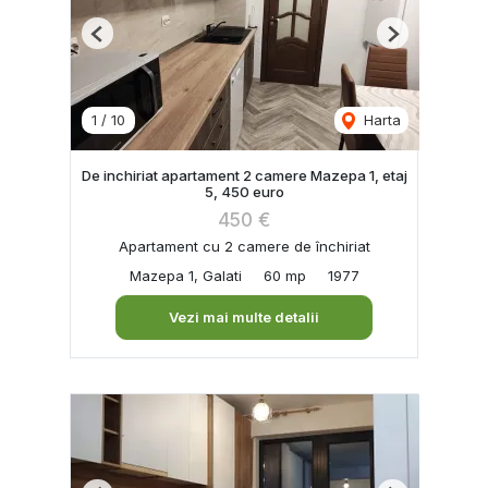
Previous
Next
1
/
10
Harta
De inchiriat apartament 2 camere Mazepa 1, etaj
5, 450 euro
450 €
Apartament cu 2 camere de închiriat
Mazepa 1, Galati
60 mp
1977
Vezi mai multe detalii