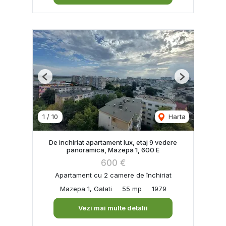
Previous
Next
1
/
10
Harta
De inchiriat apartament lux, etaj 9 vedere
panoramica, Mazepa 1, 600 E
600 €
Apartament cu 2 camere de închiriat
Mazepa 1, Galati
55 mp
1979
Vezi mai multe detalii