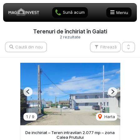
Sună acum
Meniu
Terenuri de închiriat în Galati
2 rezultate
Caută din nou
Filtrează
Previous
Next
1
/
9
Harta
De inchiriat – Teren intravilan 2.077 mp – zona
Calea Prutului