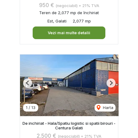
950 €
(negociabil) + 21% TVA
Teren de 2,077 mp de închiriat
Est, Galati
2,077 mp
Vezi mai multe detalii
Previous
Next
1
/
13
Harta
De inchiriat - Hala/Spatiu logistic si spatii birouri -
Centura Galati
2,500 €
(negociabil) + 21% TVA