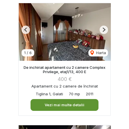
Previous
Next
1
/
6
Harta
De inchiriat apartament cu 2 camere Complex
Privilege, etaj1/13, 400 E
400 €
Apartament cu 2 camere de închiriat
Tiglina 1, Galati
70 mp
2011
Vezi mai multe detalii