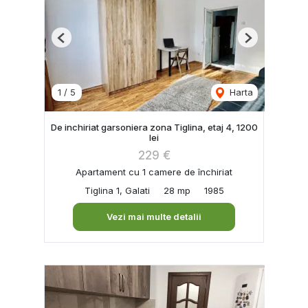
Previous
Next
1
/
5
Harta
De inchiriat garsoniera zona Tiglina, etaj 4, 1200
lei
229 €
Apartament cu 1 camere de închiriat
Tiglina 1, Galati
28 mp
1985
Vezi mai multe detalii