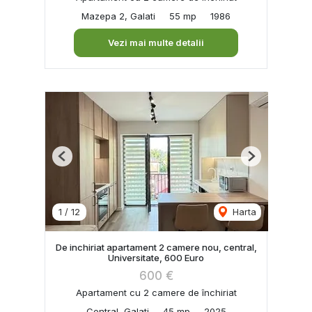
Mazepa 2, Galati
55 mp
1986
Vezi mai multe detalii
Previous
Next
1
/
12
Harta
De inchiriat apartament 2 camere nou, central,
Universitate, 600 Euro
600 €
Apartament cu 2 camere de închiriat
Central, Galati
45 mp
2025