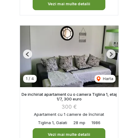
Vezi mai multe detalii
Previous
Next
1
/
4
Harta
De inchiriat apartament cu o camera Tiglina 1, etaj
1/7, 300 euro
300 €
Apartament cu 1 camere de închiriat
Tiglina 1, Galati
28 mp
1986
Vezi mai multe detalii