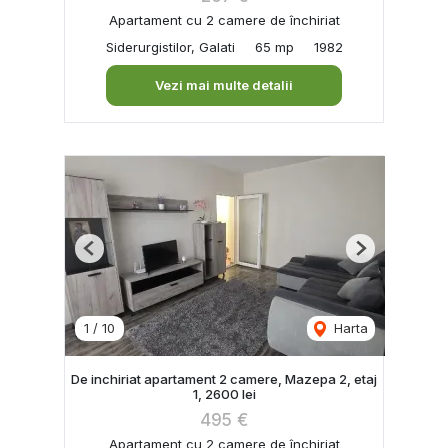
Apartament cu 2 camere de închiriat
Siderurgistilor, Galati
65 mp
1982
Vezi mai multe detalii
Previous
Next
1
/
10
Harta
De inchiriat apartament 2 camere, Mazepa 2, etaj
1, 2600 lei
495 €
Apartament cu 2 camere de închiriat