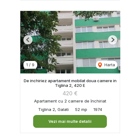
Previous
Next
1
/
9
Harta
De inchiriez apartament mobilat doua camere in
Tiglina 2, 420 E
420 €
Apartament cu 2 camere de închiriat
Tiglina 2, Galati
52 mp
1974
Vezi mai multe detalii