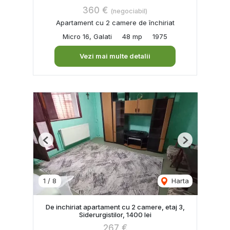
360 €
(negociabil)
Apartament cu 2 camere de închiriat
Micro 16, Galati
48 mp
1975
Vezi mai multe detalii
Previous
Next
1
/
8
Harta
De inchiriat apartament cu 2 camere, etaj 3,
Siderurgistilor, 1400 lei
267 €