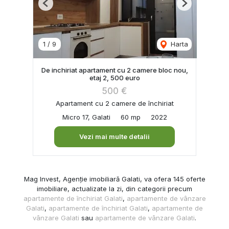
Previous
Next
1
/
9
Harta
De inchiriat apartament cu 2 camere bloc nou,
etaj 2, 500 euro
500 €
Apartament cu 2 camere de închiriat
Micro 17, Galati
60 mp
2022
Vezi mai multe detalii
Mag Invest, Agenție imobiliară Galati, va ofera 145 oferte
imobiliare, actualizate la zi, din categorii precum
apartamente de închiriat Galati
,
apartamente de vânzare
Galati
,
apartamente de închiriat Galati
,
apartamente de
vânzare Galati
sau
apartamente de vânzare Galati
.