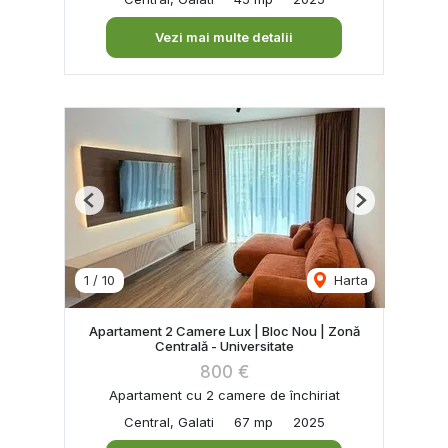
Vezi mai multe detalii
Previous
Next
1
/
10
Harta
Apartament 2 Camere Lux | Bloc Nou | Zonă
Centrală - Universitate
800 €
Apartament cu 2 camere de închiriat
Central, Galati
67 mp
2025