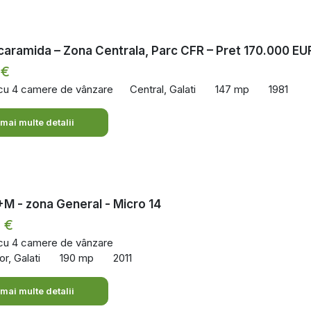
caramida – Zona Centrala, Parc CFR – Pret 170.000 EU
 €
 cu 4 camere de vânzare
Central, Galati
147 mp
1981
 mai multe detalii
+M - zona General - Micro 14
 €
 cu 4 camere de vânzare
or, Galati
190 mp
2011
 mai multe detalii