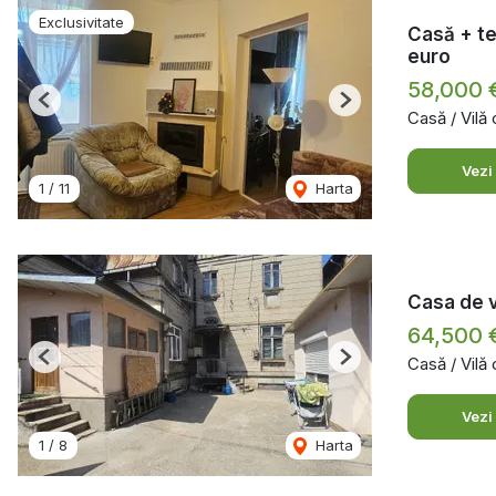
Exclusivitate
Casă + te
euro
58,000 
Previous
Next
Casă / Vilă
Vezi
1
/
11
Harta
Casa de v
64,500 
Casă / Vilă
Previous
Next
Vezi
1
/
8
Harta