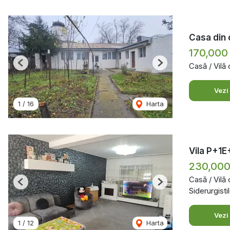
Casa din 
170,000
Casă / Vilă
Previous
Next
Vezi
1
/
16
Harta
Vila P+1E
230,000
Casă / Vilă
Previous
Next
Siderurgistil
Vezi
1
/
12
Harta