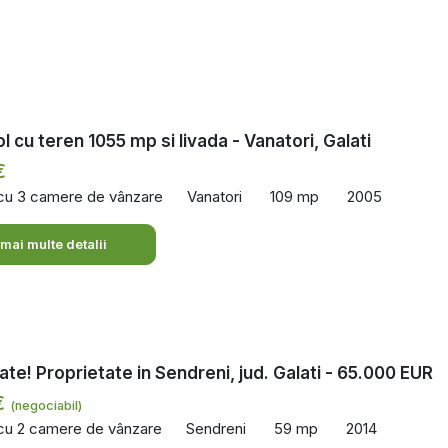
l cu teren 1055 mp si livada - Vanatori, Galati
€
 cu 3 camere de vânzare
Vanatori
109 mp
2005
 mai multe detalii
tate! Proprietate in Sendreni, jud. Galati - 65.000 EUR
€
(negociabil)
 cu 2 camere de vânzare
Sendreni
59 mp
2014