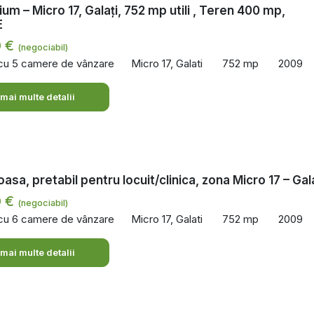
um – Micro 17, Galați, 752 mp utili , Teren 400 mp,
E
0 €
(negociabil)
 cu 5 camere de vânzare
Micro 17, Galati
752 mp
2009
 mai multe detalii
oasa, pretabil pentru locuit/clinica, zona Micro 17 – Gal
0 €
(negociabil)
 cu 6 camere de vânzare
Micro 17, Galati
752 mp
2009
 mai multe detalii