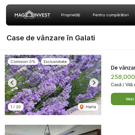
Proprietăți
Pentru cumpărători
Case de vânzare în Galati
Comision 0%
Exclusivitate
De vânzar
258,00
Casă / Vilă
Previous
Next
Vezi
1
/
20
Harta