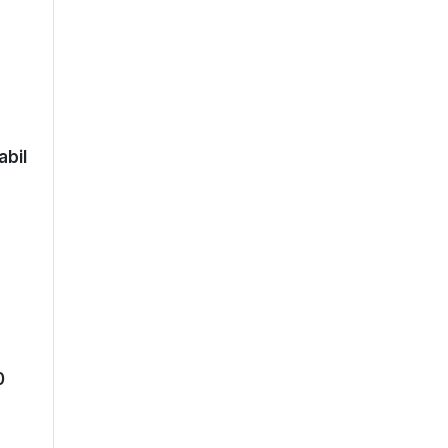
abil
0