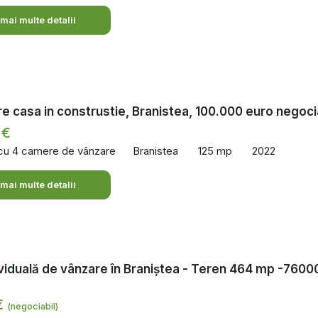
 mai multe detalii
e casa in construstie, Branistea, 100.000 euro negoci
 €
 cu 4 camere de vânzare
Branistea
125 mp
2022
 mai multe detalii
viduală de vânzare în Braniștea - Teren 464 mp -7600
€
(negociabil)