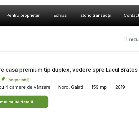
Pentru proprietari
Echipa
Istoric tranzacții
Contac
11 rezu
e casă premium tip duplex, vedere spre Lacul Brates
0 €
(negociabil)
 cu 4 camere de vânzare
Nord, Galati
159 mp
2019
 mai multe detalii