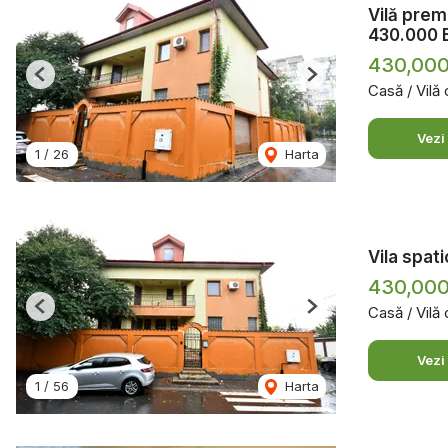
Vilă premi
430.000 
430,00
Previous
Next
Casă / Vilă
Vezi
1
/
26
Harta
Vila spati
430,00
Casă / Vilă
Previous
Next
Vezi
1
/
56
Harta