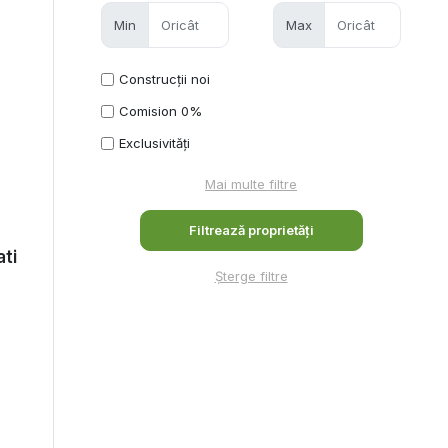
Min
Max
Construcții noi
Comision 0%
Exclusivități
Mai multe filtre
ati
Șterge filtre