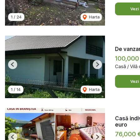
Vezi
1
/
24
Harta
De vanzar
100,000
Casă / Vilă
Previous
Next
Vezi
1
/
14
Harta
Casă indi
euro
76,000 
Previous
Next