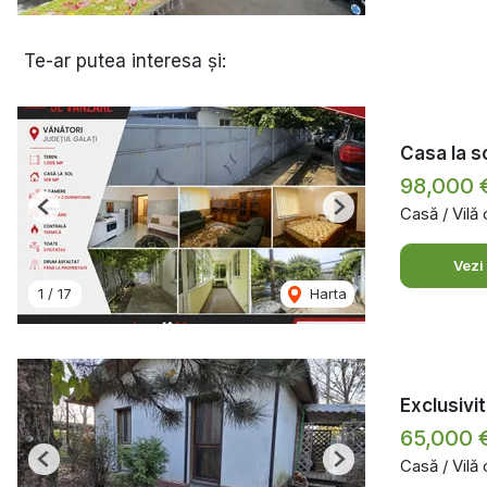
Te-ar putea interesa și:
Casa la so
98,000 
Casă / Vilă
Previous
Next
Vezi
1
/
17
Harta
Exclusivi
65,000 
Casă / Vilă
Previous
Next