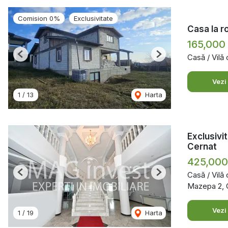
Comision 0%
Exclusivitate
Casa la r
165,000
Casă / Vilă
Previous
Next
Vezi
1
/
13
Harta
Exclusivit
Cernat
425,00
Casă / Vilă
Previous
Next
Mazepa 2, G
Vezi
1
/
19
Harta