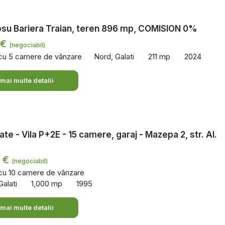
osu Bariera Traian, teren 896 mp, COMISION 0%
 €
(negociabil)
 cu 5 camere de vânzare
Nord, Galati
211 mp
2024
 mai multe detalii
ate - Vila P+2E - 15 camere, garaj - Mazepa 2, str. Al.
0 €
(negociabil)
 cu 10 camere de vânzare
alati
1,000 mp
1995
 mai multe detalii