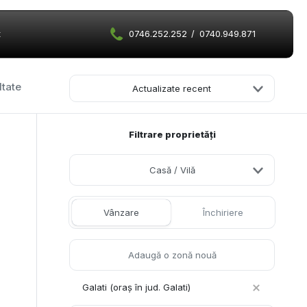
t
0746.252.252
/
0740.949.871
ltate
Actualizate recent
Filtrare proprietăți
Casă / Vilă
Vânzare
Închiriere
Galati (oraș în jud. Galati)