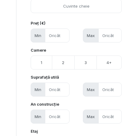
Preț (€)
Min
Max
Camere
1
2
3
4+
Suprafață utilă
Min
Max
An construcție
Min
Max
Etaj