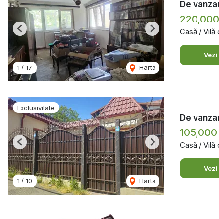
De vanzar
220,000
Casă / Vilă
Previous
Next
Vezi
1
/
17
Harta
Exclusivitate
De vanzar
105,000
Casă / Vilă
Previous
Next
Vezi
1
/
10
Harta