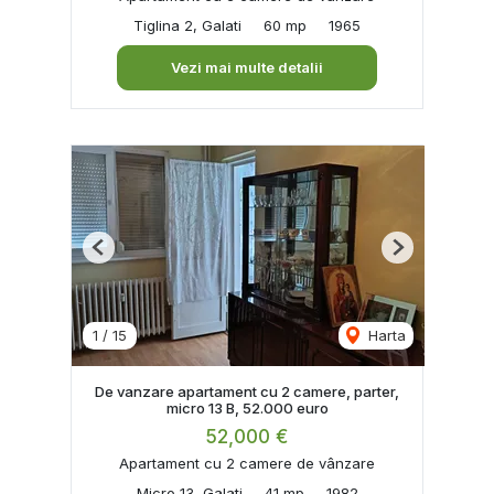
Tiglina 2, Galati
60 mp
1965
Vezi mai multe detalii
Previous
Next
1
/
15
Harta
De vanzare apartament cu 2 camere, parter,
micro 13 B, 52.000 euro
52,000 €
Apartament cu 2 camere de vânzare
Micro 13, Galati
41 mp
1982