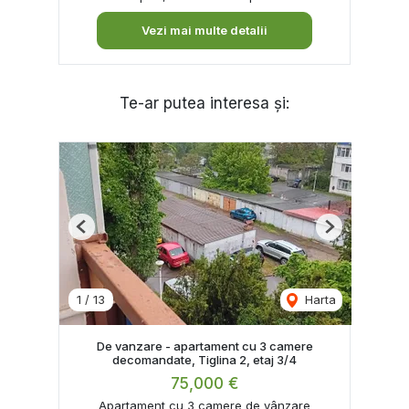
Vezi mai multe detalii
Te-ar putea interesa și:
Previous
Next
1
/
13
Harta
De vanzare - apartament cu 3 camere
decomandate, Tiglina 2, etaj 3/4
75,000 €
Apartament cu 3 camere de vânzare