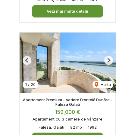
Vezi mai multe detalii
Previous
Next
1
/
20
Harta
Apartament Premium - Vedere Frontală Dunăre -
Faleza Galati
159,000 €
Apartament cu 3 camere de vânzare
Faleza, Galati
92 mp
1992