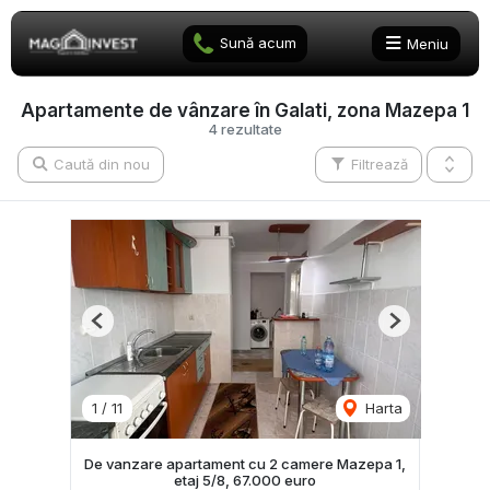
Sună acum
Meniu
Apartamente de vânzare în Galati, zona Mazepa 1
4 rezultate
Caută din nou
Filtrează
Previous
Next
1
/
11
Harta
De vanzare apartament cu 2 camere Mazepa 1,
etaj 5/8, 67.000 euro