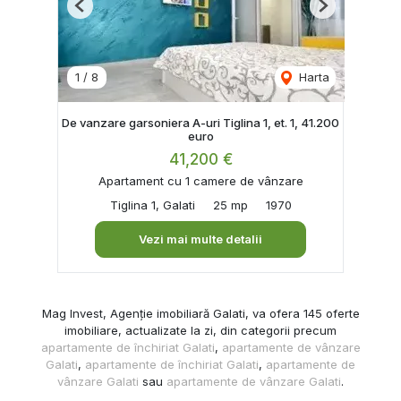
Previous
Next
1
/
8
Harta
De vanzare garsoniera A-uri Tiglina 1, et. 1, 41.200
euro
41,200 €
Apartament cu 1 camere de vânzare
Tiglina 1, Galati
25 mp
1970
Vezi mai multe detalii
Mag Invest, Agenție imobiliară Galati, va ofera 145 oferte
imobiliare, actualizate la zi, din categorii precum
apartamente de închiriat Galati
,
apartamente de vânzare
Galati
,
apartamente de închiriat Galati
,
apartamente de
vânzare Galati
sau
apartamente de vânzare Galati
.