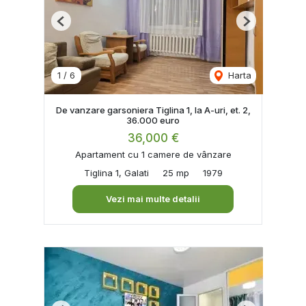
Previous
Next
1
/
6
Harta
De vanzare garsoniera Tiglina 1, la A-uri, et. 2,
36.000 euro
36,000 €
Apartament cu 1 camere de vânzare
Tiglina 1, Galati
25 mp
1979
Vezi mai multe detalii