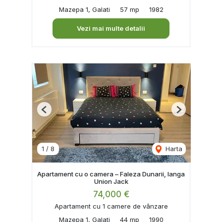
Mazepa 1, Galati
57 mp
1982
Vezi mai multe detalii
Previous
Next
1
/
8
Harta
Apartament cu o camera – Faleza Dunarii, langa
Union Jack
74,000 €
Apartament cu 1 camere de vânzare
Mazepa 1, Galati
44 mp
1990