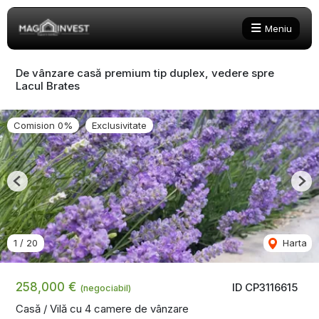
Meniu
De vânzare casă premium tip duplex, vedere spre
Lacul Brates
Comision 0%
Exclusivitate
Previous
Nex
1
/
20
Harta
258,000 €
ID CP3116615
(negociabil)
Casă / Vilă cu 4 camere de vânzare