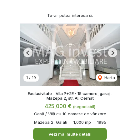
Te-ar putea interesa și:
Previous
Next
1
/
19
Harta
Exclusivitate - Vila P+2E - 15 camere, garaj -
Mazepa 2, str. Al. Cernat
425,000 €
(negociabil)
Casă / Vilă cu 10 camere de vânzare
Mazepa 2, Galati
1,000 mp
1995
Vezi mai multe detalii