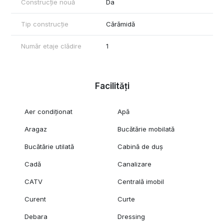
Construcție nouă
Da
Tip construcție
Cărămidă
Număr etaje clădire
1
Facilități
Aer condiționat
Apă
Aragaz
Bucătărie mobilată
Bucătărie utilată
Cabină de duș
Cadă
Canalizare
CATV
Centrală imobil
Curent
Curte
Debara
Dressing