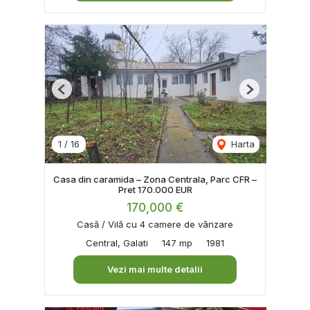
Previous
Next
1
/
16
Harta
Casa din caramida – Zona Centrala, Parc CFR –
Pret 170.000 EUR
170,000 €
Casă / Vilă cu 4 camere de vânzare
Central, Galati
147 mp
1981
Vezi mai multe detalii