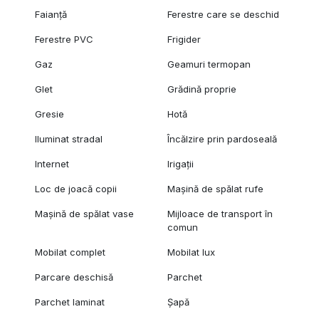
Faianță
Ferestre care se deschid
Ferestre PVC
Frigider
Gaz
Geamuri termopan
Glet
Grădină proprie
Gresie
Hotă
Iluminat stradal
Încălzire prin pardoseală
Internet
Irigații
Loc de joacă copii
Mașină de spălat rufe
Mașină de spălat vase
Mijloace de transport în
comun
Mobilat complet
Mobilat lux
Parcare deschisă
Parchet
Parchet laminat
Șapă