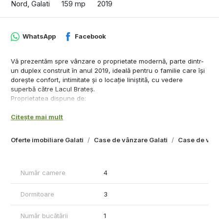
Nord, Galati
159 mp
2019
WhatsApp
Facebook
Vă prezentăm spre vânzare o proprietate modernă, parte dintr-
un duplex construit în anul 2019, ideală pentru o familie care își
dorește confort, intimitate și o locație liniștită, cu vedere
superbă către Lacul Brateș.
Proprietatea dispune de:
• suprafață construită la sol: 85 mp
Citește mai mult
• suprafață totală construită: 159 mp
• teren în suprafață de 265 mp
Compartimentare eficientă și funcțională:
Oferte imobiliare Galati
Case de vânzare Galati
Case de vânz
- Parter:
• hol generos
• living luminos
Număr camere
4
• bucătărie închisă
• grup sanitar
• spațiu pentru depozitare
Dormitoare
3
- Etaj:
Număr bucătării
1
• 3 dormitoare