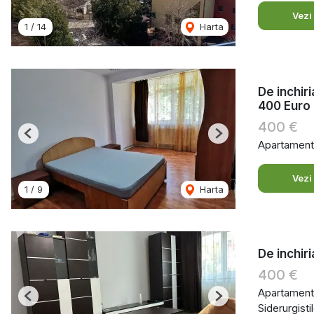
Vezi
1
/
14
Harta
De inchir
400 Euro
400 €
Previous
Next
Apartament 
Vezi
1
/
9
Harta
De inchir
400 €
Apartament 
Previous
Next
Siderurgistil