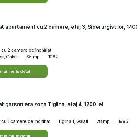
iat apartament cu 2 camere, etaj 3, Siderurgistilor, 140
cu 2 camere de închiriat
or, Galati
65 mp
1982
 mai multe detalii
at garsoniera zona Tiglina, etaj 4, 1200 lei
cu 1 camere de închiriat
Tiglina 1, Galati
28 mp
1985
 mai multe detalii