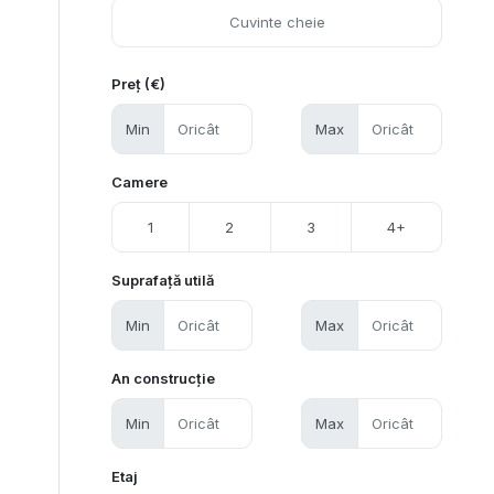
Preț (€)
Min
Max
Camere
1
2
3
4+
Suprafață utilă
Min
Max
An construcție
Min
Max
Etaj