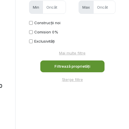
Min
Max
Construcții noi
Comision 0%
Exclusivități
Mai multe filtre
Șterge filtre
0