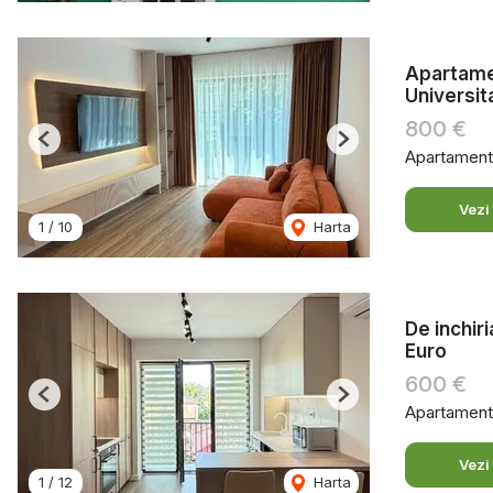
Apartamen
Universit
800 €
Previous
Next
Apartament 
Vezi
1
/
10
Harta
De inchir
Euro
600 €
Previous
Next
Apartament 
Vezi
1
/
12
Harta