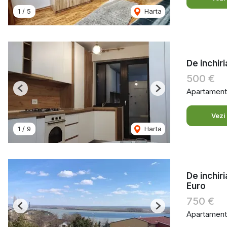
1
/
5
Harta
De inchir
500 €
Apartament 
Previous
Next
Vezi
1
/
9
Harta
De inchir
Euro
750 €
Previous
Next
Apartament 