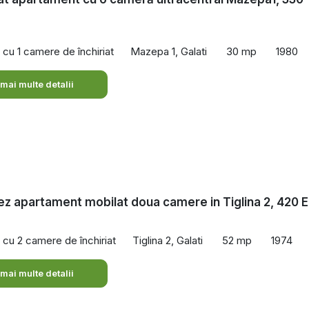
cu 1 camere de închiriat
Mazepa 1, Galati
30 mp
1980
 mai multe detalii
iez apartament mobilat doua camere in Tiglina 2, 420 E
cu 2 camere de închiriat
Tiglina 2, Galati
52 mp
1974
 mai multe detalii