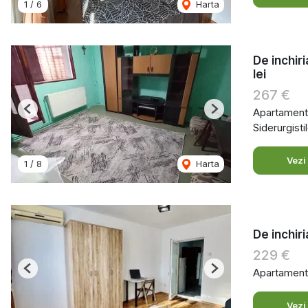
1
/
6
Harta
De inchir
lei
267 €
Apartament 
Previous
Next
Siderurgistil
Vezi
1
/
8
Harta
De inchiri
229 €
Apartament 
Previous
Next
Vezi