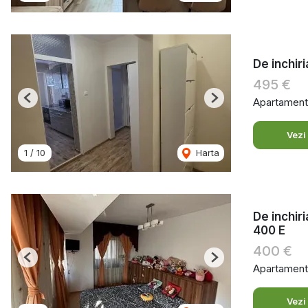
De inchir
495 €
Apartament 
Previous
Next
Vezi
1
/
10
Harta
De inchir
400 E
400 €
Previous
Next
Apartament 
Vezi