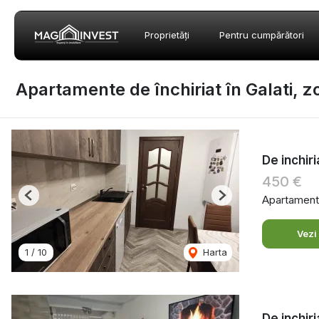
Proprietăți
Pentru cumpărători
Apartamente de închiriat în Galati, 
De inchir
450 €
Apartament 
Previous
Next
Vezi
1
/
10
Harta
De inchir