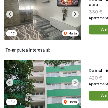
euro
330 €
Previous
Next
Apartament 
Vezi
1
/
7
Harta
Te-ar putea interesa și:
De inchir
420 €
Apartament 
Previous
Next
Vezi
1
/
9
Harta