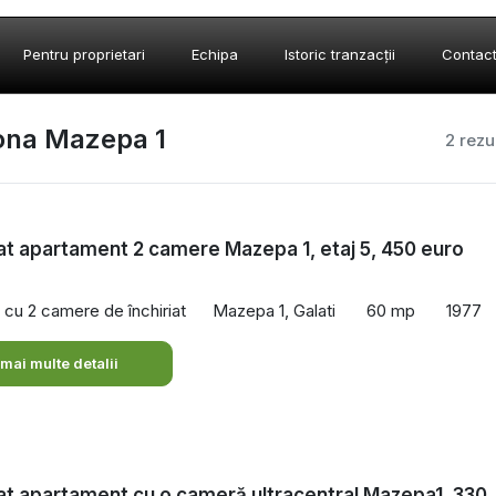
Pentru proprietari
Echipa
Istoric tranzacții
Contac
zona Mazepa 1
2 rezu
iat apartament 2 camere Mazepa 1, etaj 5, 450 euro
cu 2 camere de închiriat
Mazepa 1, Galati
60 mp
1977
 mai multe detalii
iat apartament cu o cameră ultracentral Mazepa1, 330