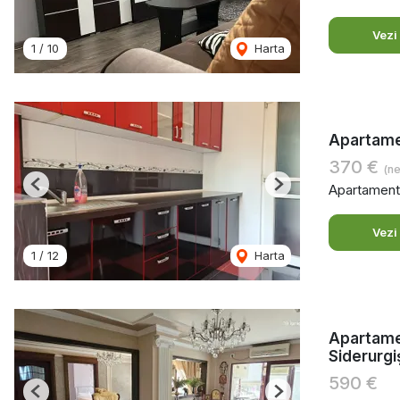
Vezi
1
/
10
Harta
Apartamen
370 €
(ne
Apartament 
Previous
Next
Vezi
1
/
12
Harta
Apartamen
Siderurgi
590 €
Previous
Next