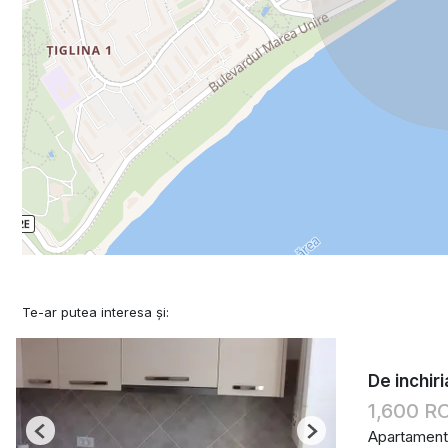
Te-ar putea interesa și:
De inchir
1,600 
Apartament 
Previous
Next