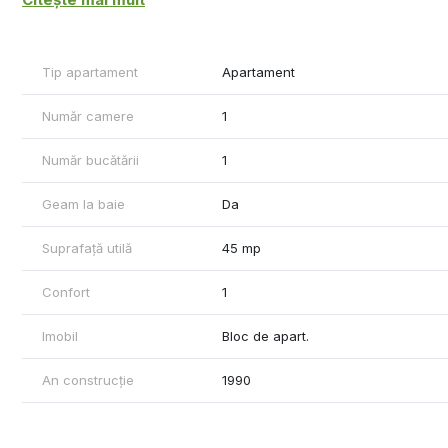
- Complet mobilat și utilat
- Zonă excelentă, aproape de faleză, magazine și mijloace de
- Disponibil imediat
Tip apartament
Apartament
Preț: 350 Euro/lună
Garantie returnabila 350 euro.
Număr camere
1
Se percepe comision de tranzactionare.
Pentru detalii suplimentare și programarea unei vizionări, nu e
Număr bucătării
1
Geam la baie
Da
Suprafață utilă
45 mp
Confort
1
Imobil
Bloc de apart.
An construcție
1990