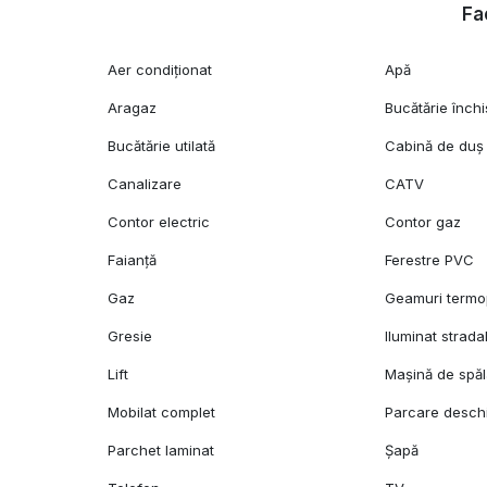
Fac
Aer condiționat
Apă
Aragaz
Bucătărie închi
Bucătărie utilată
Cabină de duș
Canalizare
CATV
Contor electric
Contor gaz
Faianță
Ferestre PVC
Gaz
Geamuri term
Gresie
Iluminat strada
Lift
Mașină de spăl
Mobilat complet
Parcare desch
Parchet laminat
Șapă