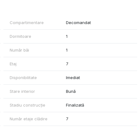
 transport
Compartimentare
Decomandat
Dormitoare
1
zitați să mă contactați 0741.030.291 Marilena, Agentia Mag Invest.
Număr băi
1
Etaj
7
Disponibilitate
Imediat
Stare interior
Bună
Stadiu construcție
Finalizată
Număr etaje clădire
7