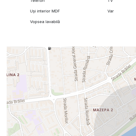
Telefon
TV
Uși interior MDF
Var
Vopsea lavabilă