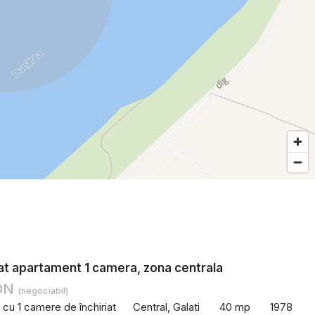
iat apartament 1 camera, zona centrala
RON
(negociabil)
cu 1 camere de închiriat
Central, Galati
40 mp
1978