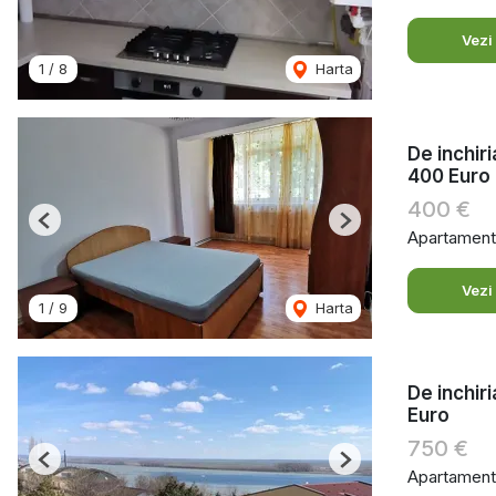
Vezi
1
/
8
Harta
De inchir
400 Euro
400 €
Previous
Next
Apartament 
Vezi
1
/
9
Harta
De inchir
Euro
750 €
Previous
Next
Apartament 