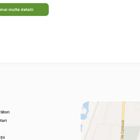
 mai multe detalii
ători
tari
ții