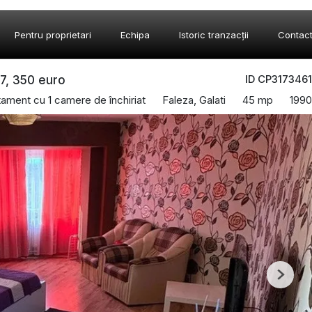
Pentru proprietari
Echipa
Istoric tranzacții
Contac
ID CP3173461
/7, 350 euro
ament cu 1 camere de închiriat
Faleza, Galati
45 mp
1990
Next