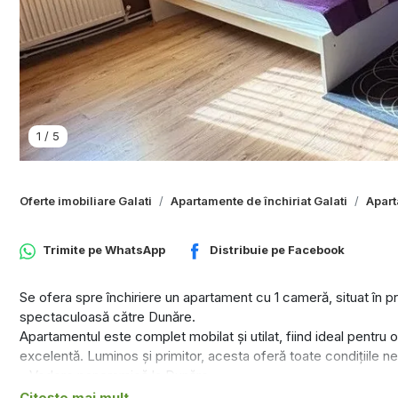
1
/
5
Oferte imobiliare Galati
Apartamente de închiriat Galati
Apart
Trimite pe
WhatsApp
Distribuie pe
Facebook
Se ofera spre închiriere un apartament cu 1 cameră, situat în p
spectaculoasă către Dunăre.
Apartamentul este complet mobilat și utilat, fiind ideal pentru 
excelentă. Luminos și primitor, acesta oferă toate condițiile 
- Vedere panoramică la Dunăre
- Etaj 7/7
Citește mai mult