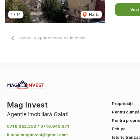
Vezi
1
/
14
Harta
Înapoi la Apartamente de închiriat
Mag Invest
Proprietăți
Pentru cumpăr
Agenție imobiliară Galati
Pentru proprie
0746.252.252
/
0740.949.871
Echipa
liliana.maginvest@gmail.com
Istoric tranzac