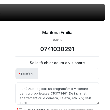
t
Marilena Emilia
agent
0741030291
Solicită chiar acum o vizionare
Telefon
Sunt de acord cu
politica de confidențialitate