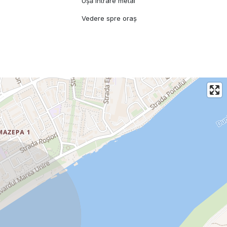
Ușă intrare metal
Vedere spre oraș