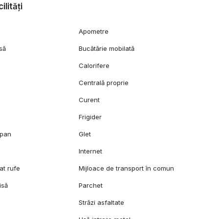
ilități
Apometre
să
Bucătărie mobilată
Calorifere
Centrală proprie
Curent
Frigider
opan
Glet
l
Internet
at rufe
Mijloace de transport în comun
isă
Parchet
Străzi asfaltate