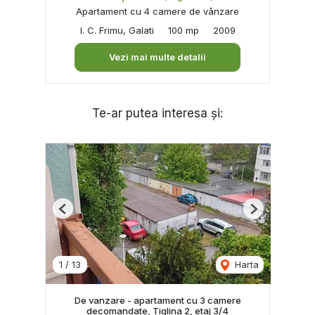
Apartament cu 4 camere de vânzare
I. C. Frimu, Galati
100 mp
2009
Vezi mai multe detalii
Te-ar putea interesa și:
Previous
Next
1
/
13
Harta
De vanzare - apartament cu 3 camere
decomandate, Tiglina 2, etaj 3/4