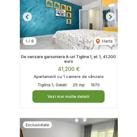
Previous
Next
1
/
8
Harta
De vanzare garsoniera A-uri Tiglina 1, et. 1, 41.200
euro
41,200 €
Apartament cu 1 camere de vânzare
Tiglina 1, Galati
25 mp
1970
Vezi mai multe detalii
Exclusivitate