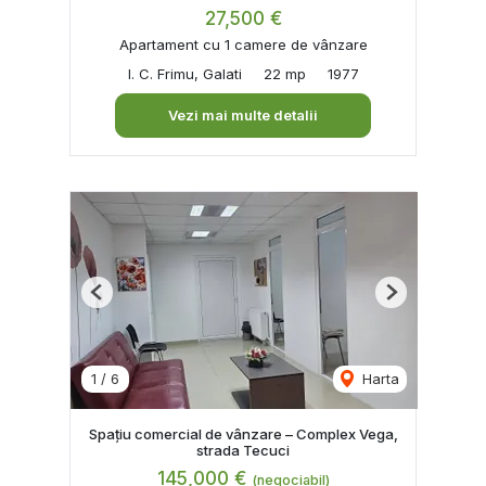
27,500 €
Apartament cu 1 camere de vânzare
I. C. Frimu, Galati
22 mp
1977
Vezi mai multe detalii
Previous
Next
1
/
6
Harta
Spațiu comercial de vânzare – Complex Vega,
strada Tecuci
145,000 €
(negociabil)