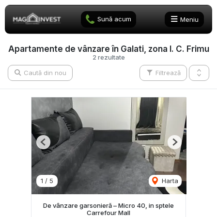
Sună acum
Meniu
Apartamente de vânzare în Galati, zona I. C. Frimu
2 rezultate
Caută din nou
Filtrează
Previous
Next
1
/
5
Harta
De vânzare garsonieră – Micro 40, in sptele
Carrefour Mall