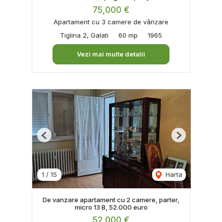
75,000 €
Apartament cu 3 camere de vânzare
Tiglina 2, Galati
60 mp
1965
Vezi mai multe detalii
Previous
Next
1
/
15
Harta
De vanzare apartament cu 2 camere, parter,
micro 13 B, 52.000 euro
52,000 €