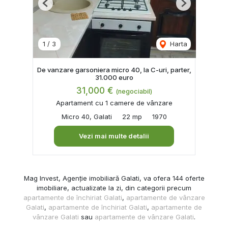
Previous
Next
1
/
3
Harta
De vanzare garsoniera micro 40, la C-uri, parter,
31.000 euro
31,000 €
(negociabil)
Apartament cu 1 camere de vânzare
Micro 40, Galati
22 mp
1970
Vezi mai multe detalii
Mag Invest, Agenție imobiliară Galati, va ofera 144 oferte
imobiliare, actualizate la zi, din categorii precum
apartamente de închiriat Galati
,
apartamente de vânzare
Galati
,
apartamente de închiriat Galati
,
apartamente de
vânzare Galati
sau
apartamente de vânzare Galati
.