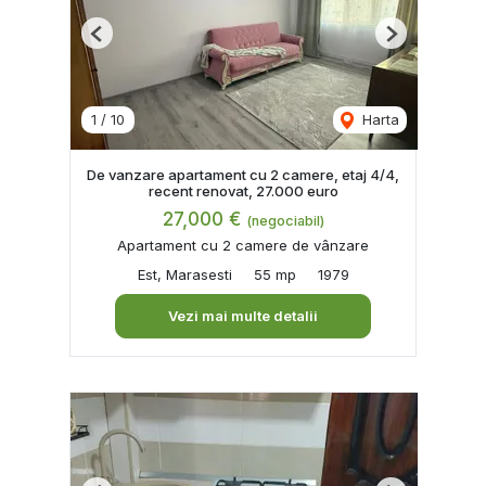
Previous
Next
1
/
10
Harta
De vanzare apartament cu 2 camere, etaj 4/4,
recent renovat, 27.000 euro
27,000 €
(negociabil)
Apartament cu 2 camere de vânzare
Est, Marasesti
55 mp
1979
Vezi mai multe detalii