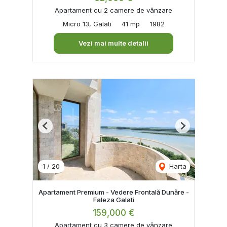
Apartament cu 2 camere de vânzare
Micro 13, Galati
41 mp
1982
Vezi mai multe detalii
Previous
Next
1
/
20
Harta
Apartament Premium - Vedere Frontală Dunăre -
Faleza Galati
159,000 €
Apartament cu 3 camere de vânzare