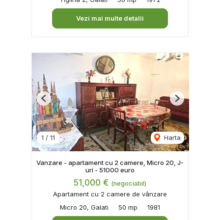
Vezi mai multe detalii
Previous
Next
1
/
11
Harta
Vanzare - apartament cu 2 camere, Micro 20, J-
uri - 51000 euro
51,000 €
(negociabil)
Apartament cu 2 camere de vânzare
Micro 20, Galati
50 mp
1981