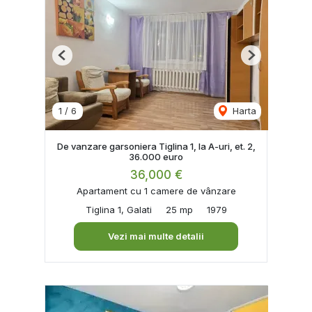
Previous
Next
1
/
6
Harta
De vanzare garsoniera Tiglina 1, la A-uri, et. 2,
36.000 euro
36,000 €
Apartament cu 1 camere de vânzare
Tiglina 1, Galati
25 mp
1979
Vezi mai multe detalii