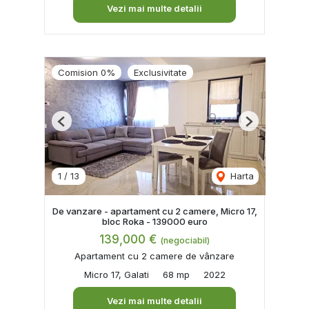
Vezi mai multe detalii
Comision 0%
Exclusivitate
Previous
Next
1
/
13
Harta
De vanzare - apartament cu 2 camere, Micro 17,
bloc Roka - 139000 euro
139,000 €
(negociabil)
Apartament cu 2 camere de vânzare
Micro 17, Galati
68 mp
2022
Vezi mai multe detalii