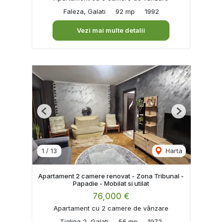
Faleza, Galati
92 mp
1992
Vezi mai multe detalii
Previous
Next
1
/
13
Harta
Apartament 2 camere renovat - Zona Tribunal -
Papadie - Mobilat si utilat
76,000 €
Apartament cu 2 camere de vânzare
Tiglina 2, Galati
56 mp
1972