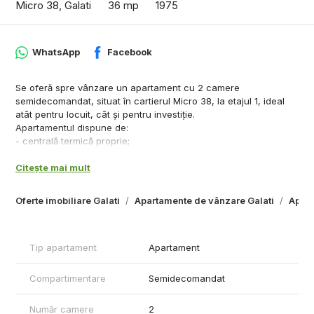
Micro 38, Galati
36 mp
1975
WhatsApp
Facebook
Se oferă spre vânzare un apartament cu 2 camere
semidecomandat, situat în cartierul Micro 38, la etajul 1, ideal
atât pentru locuit, cât și pentru investiție.
Apartamentul dispune de:
- centrală termică proprie;
- aer condiționat;
Citește mai mult
- ferestre cu tâmplărie PVC și geam termopan;
- gresie și faianță;
- se vinde mobilat și utilat, gata de mutare;
Oferte imobiliare Galati
Apartamente de vânzare Galati
Apart
- izolatie interioara si exterioara
- întreținut, curat și cu un aspect plăcut.
Avantaje ale zonei:
Tip apartament
Apartament
- în apropiere de magazine (Supeco, Lidl);
- școală și grădiniță la câteva minute;
- acces facil la mijloace de transport și alte puncte de interes.
Compartimentare
Semidecomandat
Preț: 59.000 €
Pentru mai multe informații sau pentru programarea unei
Număr camere
2