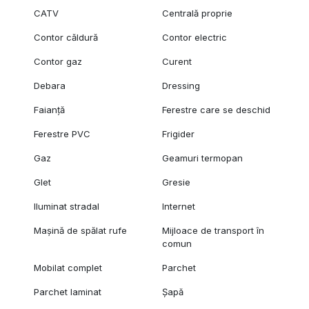
CATV
Centrală proprie
Contor căldură
Contor electric
Contor gaz
Curent
Debara
Dressing
Faianță
Ferestre care se deschid
Ferestre PVC
Frigider
Gaz
Geamuri termopan
Glet
Gresie
Iluminat stradal
Internet
Mașină de spălat rufe
Mijloace de transport în
comun
Mobilat complet
Parchet
Parchet laminat
Șapă