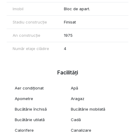
Imobil
Bloc de apart.
Stadiu construcție
Finisat
An construcție
1975
Număr etaje clădire
4
Facilități
Aer condiționat
Apă
Apometre
Aragaz
Bucătărie închisă
Bucătărie mobilată
Bucătărie utilată
Cadă
Calorifere
Canalizare