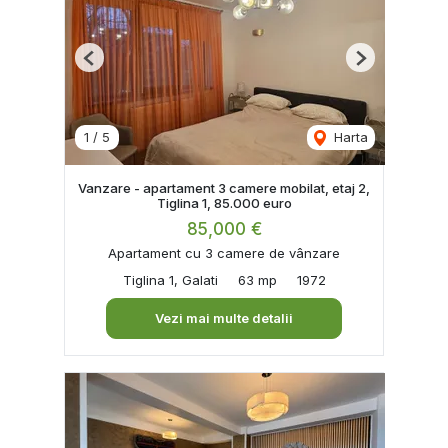
Previous
Next
1
/
5
Harta
Vanzare - apartament 3 camere mobilat, etaj 2,
Tiglina 1, 85.000 euro
85,000 €
Apartament cu 3 camere de vânzare
Tiglina 1, Galati
63 mp
1972
Vezi mai multe detalii