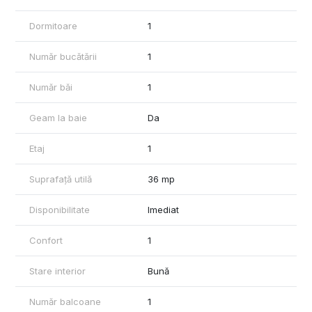
vizionări, vă rog să mă contactați 0741.030.291 Marilena, Agentia
Mag Invest.
Dormitoare
1
Număr bucătării
1
Număr băi
1
Geam la baie
Da
Etaj
1
Suprafață utilă
36 mp
Disponibilitate
Imediat
Confort
1
Stare interior
Bună
Număr balcoane
1