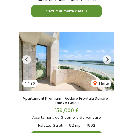
Vezi mai multe detalii
Previous
Next
1
/
20
Harta
Apartament Premium - Vedere Frontală Dunăre -
Faleza Galati
159,000 €
Apartament cu 3 camere de vânzare
Faleza, Galati
92 mp
1992