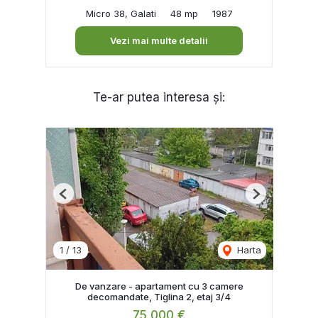
Micro 38, Galati
48 mp
1987
Vezi mai multe detalii
Te-ar putea interesa și:
Previous
Next
1
/
13
Harta
De vanzare - apartament cu 3 camere
decomandate, Tiglina 2, etaj 3/4
75,000 €