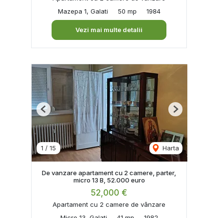
Mazepa 1, Galati
50 mp
1984
Vezi mai multe detalii
Previous
Next
1
/
15
Harta
De vanzare apartament cu 2 camere, parter,
micro 13 B, 52.000 euro
52,000 €
Apartament cu 2 camere de vânzare
Micro 13, Galati
41 mp
1982