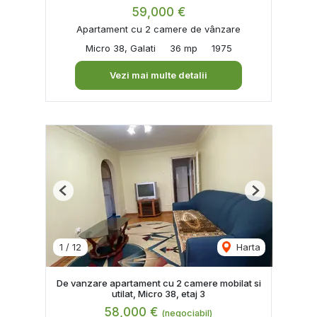
59,000 €
Apartament cu 2 camere de vânzare
Micro 38, Galati
36 mp
1975
Vezi mai multe detalii
Previous
Next
1
/
12
Harta
De vanzare apartament cu 2 camere mobilat si
utilat, Micro 38, etaj 3
58,000 €
(negociabil)