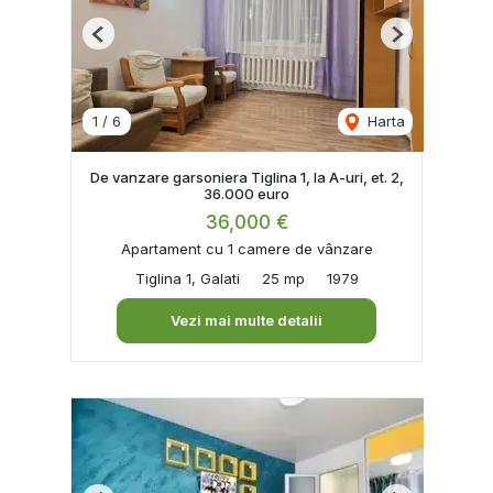
Previous
Next
1
/
6
Harta
De vanzare garsoniera Tiglina 1, la A-uri, et. 2,
36.000 euro
36,000 €
Apartament cu 1 camere de vânzare
Tiglina 1, Galati
25 mp
1979
Vezi mai multe detalii