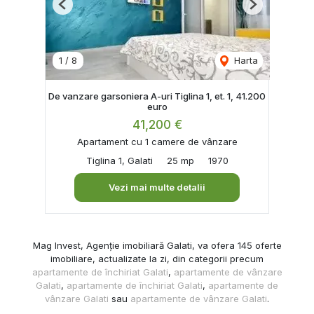
Previous
Next
1
/
8
Harta
De vanzare garsoniera A-uri Tiglina 1, et. 1, 41.200
euro
41,200 €
Apartament cu 1 camere de vânzare
Tiglina 1, Galati
25 mp
1970
Vezi mai multe detalii
Mag Invest, Agenție imobiliară Galati, va ofera 145 oferte
imobiliare, actualizate la zi, din categorii precum
apartamente de închiriat Galati
,
apartamente de vânzare
Galati
,
apartamente de închiriat Galati
,
apartamente de
vânzare Galati
sau
apartamente de vânzare Galati
.