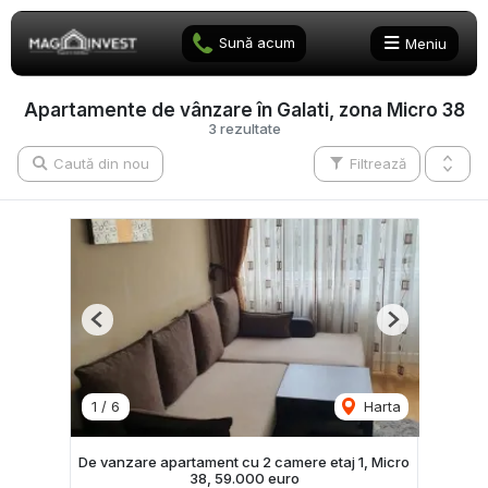
Sună acum
Meniu
Apartamente de vânzare în Galati, zona Micro 38
3 rezultate
Caută din nou
Filtrează
Previous
Next
1
/
6
Harta
De vanzare apartament cu 2 camere etaj 1, Micro
38, 59.000 euro