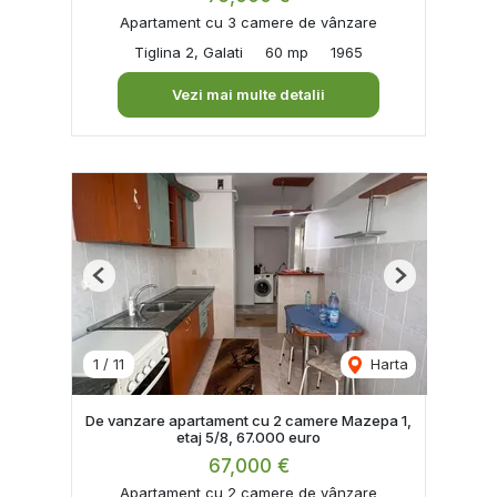
Apartament cu 3 camere de vânzare
Tiglina 2, Galati
60 mp
1965
Vezi mai multe detalii
Previous
Next
1
/
11
Harta
De vanzare apartament cu 2 camere Mazepa 1,
etaj 5/8, 67.000 euro
67,000 €
Apartament cu 2 camere de vânzare