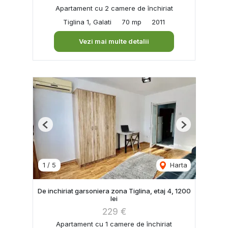
Apartament cu 2 camere de închiriat
Tiglina 1, Galati
70 mp
2011
Vezi mai multe detalii
Previous
Next
1
/
5
Harta
De inchiriat garsoniera zona Tiglina, etaj 4, 1200
lei
229 €
Apartament cu 1 camere de închiriat