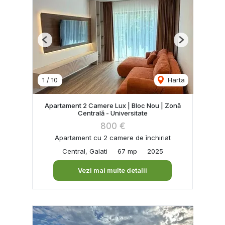
Previous
Next
1
/
10
Harta
Apartament 2 Camere Lux | Bloc Nou | Zonă
Centrală - Universitate
800 €
Apartament cu 2 camere de închiriat
Central, Galati
67 mp
2025
Vezi mai multe detalii