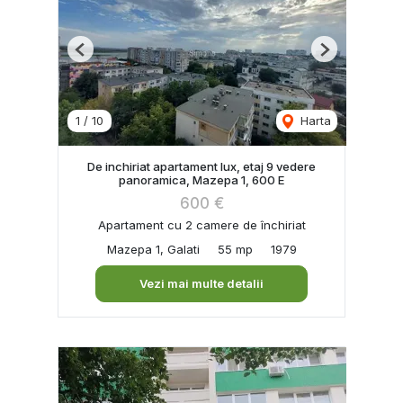
Previous
Next
1
/
10
Harta
De inchiriat apartament lux, etaj 9 vedere
panoramica, Mazepa 1, 600 E
600 €
Apartament cu 2 camere de închiriat
Mazepa 1, Galati
55 mp
1979
Vezi mai multe detalii