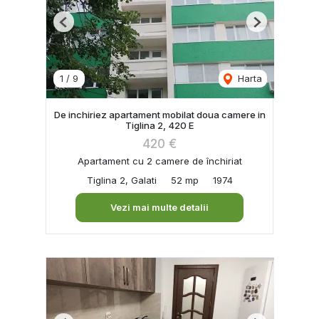
Previous
Next
1
/
9
Harta
De inchiriez apartament mobilat doua camere in
Tiglina 2, 420 E
420 €
Apartament cu 2 camere de închiriat
Tiglina 2, Galati
52 mp
1974
Vezi mai multe detalii