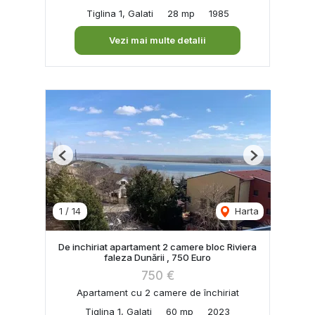
Tiglina 1, Galati
28 mp
1985
Vezi mai multe detalii
Previous
Next
1
/
14
Harta
De inchiriat apartament 2 camere bloc Riviera
faleza Dunării , 750 Euro
750 €
Apartament cu 2 camere de închiriat
Tiglina 1, Galati
60 mp
2023