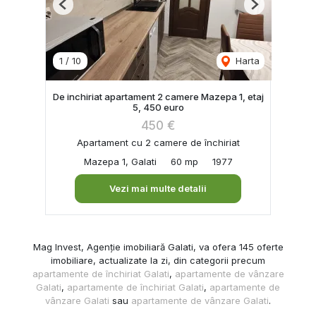
Previous
Next
1
/
10
Harta
De inchiriat apartament 2 camere Mazepa 1, etaj
5, 450 euro
450 €
Apartament cu 2 camere de închiriat
Mazepa 1, Galati
60 mp
1977
Vezi mai multe detalii
Mag Invest, Agenție imobiliară Galati, va ofera 145 oferte
imobiliare, actualizate la zi, din categorii precum
apartamente de închiriat Galati
,
apartamente de vânzare
Galati
,
apartamente de închiriat Galati
,
apartamente de
vânzare Galati
sau
apartamente de vânzare Galati
.