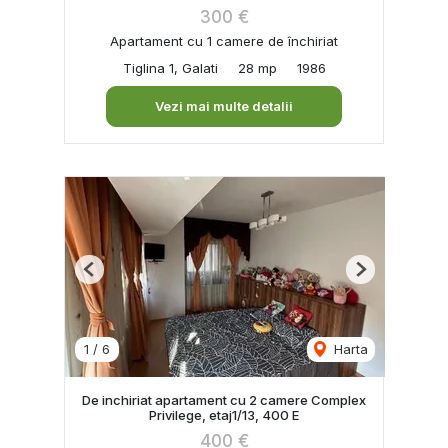
300 €
Apartament cu 1 camere de închiriat
Tiglina 1, Galati
28 mp
1986
Vezi mai multe detalii
Previous
Next
1
/
6
Harta
De inchiriat apartament cu 2 camere Complex
Privilege, etaj1/13, 400 E
400 €