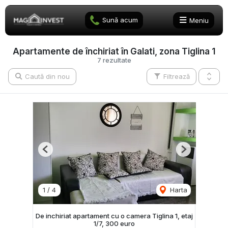
Sună acum
Meniu
Apartamente de închiriat în Galati, zona Tiglina 1
7 rezultate
Caută din nou
Filtrează
Previous
Next
1
/
4
Harta
De inchiriat apartament cu o camera Tiglina 1, etaj
1/7, 300 euro