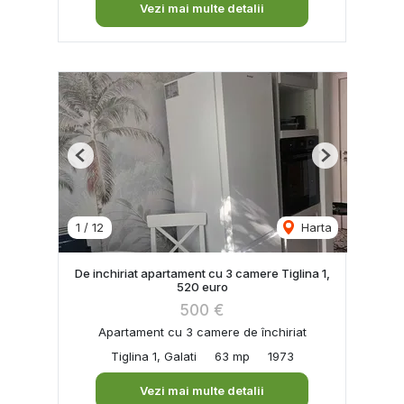
Vezi mai multe detalii
Previous
Next
1
/
12
Harta
De inchiriat apartament cu 3 camere Tiglina 1,
520 euro
500 €
Apartament cu 3 camere de închiriat
Tiglina 1, Galati
63 mp
1973
Vezi mai multe detalii