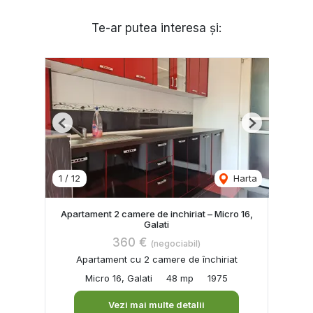
Te-ar putea interesa și:
Previous
Next
1
/
12
Harta
Apartament 2 camere de inchiriat – Micro 16,
Galati
360 €
(negociabil)
Apartament cu 2 camere de închiriat
Micro 16, Galati
48 mp
1975
Vezi mai multe detalii