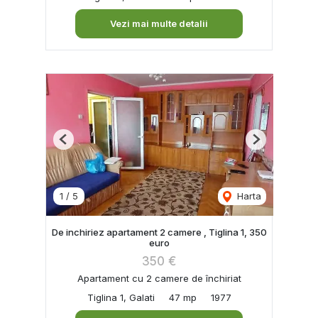
Vezi mai multe detalii
Previous
Next
1
/
5
Harta
De inchiriez apartament 2 camere , Tiglina 1, 350
euro
350 €
Apartament cu 2 camere de închiriat
Tiglina 1, Galati
47 mp
1977