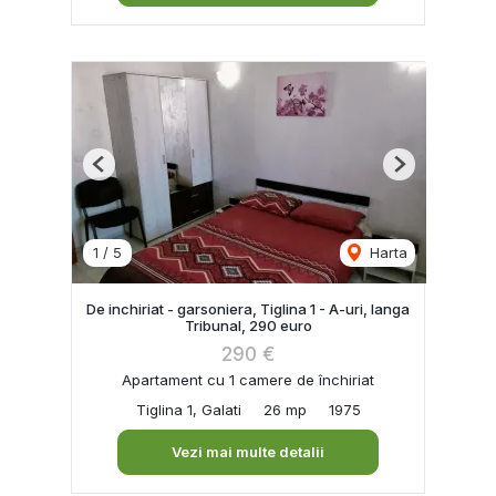
Previous
Next
1
/
5
Harta
De inchiriat - garsoniera, Tiglina 1 - A-uri, langa
Tribunal, 290 euro
290 €
Apartament cu 1 camere de închiriat
Tiglina 1, Galati
26 mp
1975
Vezi mai multe detalii