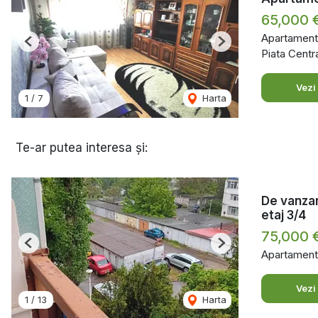
65,000 
Apartament
Previous
Next
Piata Centra
Vezi
1
/
7
Harta
Te-ar putea interesa și:
De vanzar
etaj 3/4
75,000 
Previous
Next
Apartament
Vezi
1
/
13
Harta