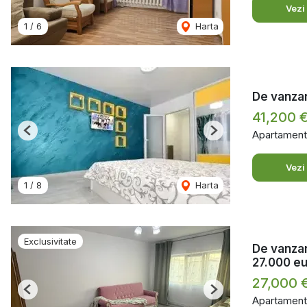
Vezi
1
/
6
Harta
De vanzare
41,200 
Apartament
Previous
Next
Vezi
1
/
8
Harta
Exclusivitate
De vanzar
27.000 e
27,000 
Previous
Next
Apartament