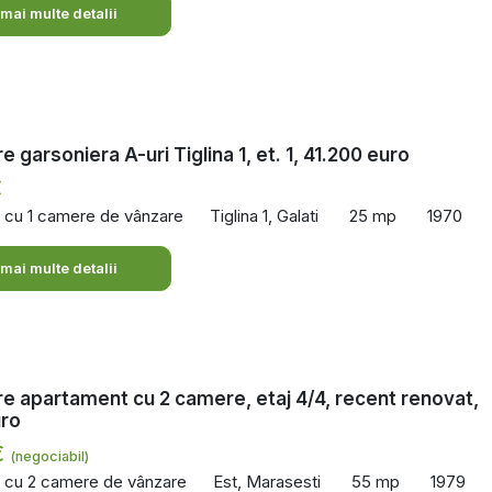
 mai multe detalii
 garsoniera A-uri Tiglina 1, et. 1, 41.200 euro
€
 cu 1 camere de vânzare
Tiglina 1, Galati
25 mp
1970
 mai multe detalii
e apartament cu 2 camere, etaj 4/4, recent renovat,
uro
€
(negociabil)
 cu 2 camere de vânzare
Est, Marasesti
55 mp
1979