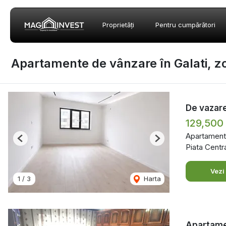
Proprietăți
Pentru cumpărători
Apartamente de vânzare în Galati, z
De vazare
129,500
Apartament
Previous
Next
Piata Centra
Vezi
1
/
3
Harta
Apartamen