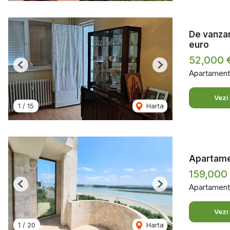
De vanzar
euro
52,000 
Previous
Next
Apartament
Vezi
1
/
15
Harta
Apartamen
159,000
Apartament
Previous
Next
Vezi
1
/
20
Harta