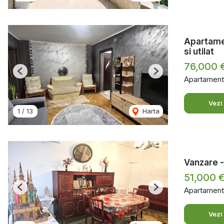
Apartamen
si utilat
76,000 
Previous
Next
Apartament
Vezi
1
/
13
Harta
Vanzare -
51,000 
Apartament
Previous
Next
Vezi