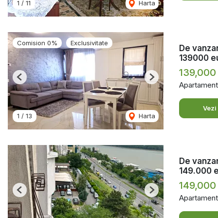
1
/
11
Harta
Comision 0%
Exclusivitate
De vanzar
139000 e
139,000
Previous
Next
Apartament
Vezi
1
/
13
Harta
De vanzar
149.000 
149,000
Previous
Next
Apartament