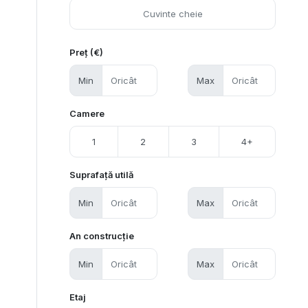
Preț (€)
Min
Max
Camere
1
2
3
4+
Suprafață utilă
Min
Max
An construcție
Min
Max
Etaj