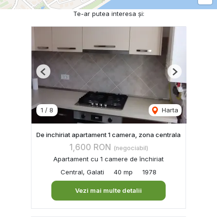
Te-ar putea interesa și:
Previous
Next
1
/
8
Harta
De inchiriat apartament 1 camera, zona centrala
1,600 RON
(negociabil)
Apartament cu 1 camere de închiriat
Central, Galati
40 mp
1978
Vezi mai multe detalii