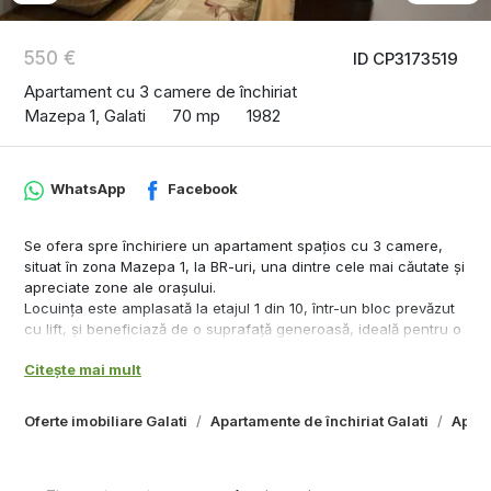
550 €
ID CP3173519
Apartament cu 3 camere de închiriat
Mazepa 1, Galati
70 mp
1982
WhatsApp
Facebook
Se ofera spre închiriere un apartament spațios cu 3 camere,
situat în zona Mazepa 1, la BR-uri, una dintre cele mai căutate și
apreciate zone ale orașului.
Locuința este amplasată la etajul 1 din 10, într-un bloc prevăzut
cu lift, și beneficiază de o suprafață generoasă, ideală pentru o
familie sau pentru persoane care își doresc confort și spațiu.
Citește mai mult
Apartamentul dispune de:
- 3 camere luminoase și bine compartimentate
- 2 băi
Oferte imobiliare Galati
Apartamente de închiriat Galati
Apart
- Lift
- Etaj 1/10
- Suprafață generoasă