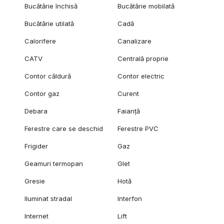
Bucătărie închisă
Bucătărie mobilată
Bucătărie utilată
Cadă
Calorifere
Canalizare
CATV
Centrală proprie
Contor căldură
Contor electric
Contor gaz
Curent
Debara
Faianță
Ferestre care se deschid
Ferestre PVC
Frigider
Gaz
Geamuri termopan
Glet
Gresie
Hotă
Iluminat stradal
Interfon
Internet
Lift