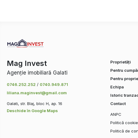
Mag Invest
Proprietăți
Pentru cumpăr
Agenție imobiliară Galati
Pentru proprie
0746.252.252
/
0740.949.871
Echipa
liliana.maginvest@gmail.com
Istoric tranzac
Galati, str. Blaj, bloc H, ap. 16
Contact
Deschide în Google Maps
ANPC
Politică cooki
Politică de con