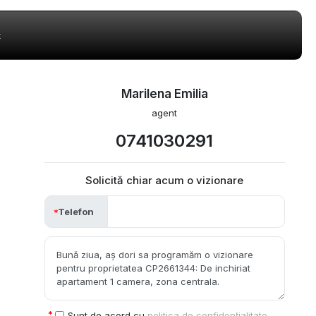
t
Marilena Emilia
agent
0741030291
Solicită chiar acum o vizionare
Telefon
Sunt de acord cu
politica de confidențialitate