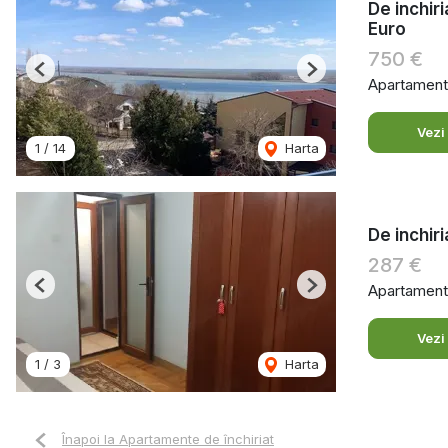
De inchir
Euro
750 €
Previous
Next
Apartament 
Vezi
1
/
14
Harta
De inchir
287 €
Apartament 
Previous
Next
Vezi
1
/
3
Harta
Înapoi la Apartamente de închiriat