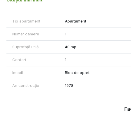
+ Comision agentie
Pentru detalii si vizionari: Marilena 0741.030.291
Mag Invest
Tip apartament
Apartament
Număr camere
1
Suprafață utilă
40 mp
Confort
1
Imobil
Bloc de apart.
An construcție
1978
Fac