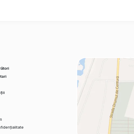
ători
tari
ții
es
fidențialitate