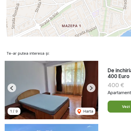
Te-ar putea interesa și:
De inchir
400 Euro
400 €
Previous
Next
Apartament 
Vezi
1
/
9
Harta