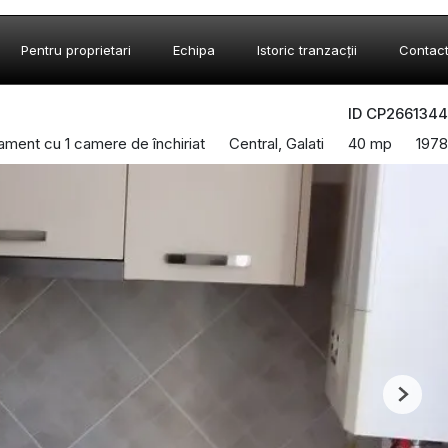
Pentru proprietari
Echipa
Istoric tranzacții
Contac
ID CP2661344
ament cu 1 camere de închiriat
Central, Galati
40 mp
1978
Next