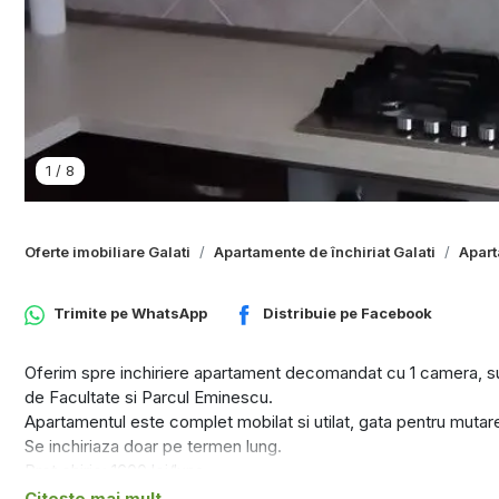
1
/
8
Oferte imobiliare Galati
Apartamente de închiriat Galati
Apart
Trimite pe
WhatsApp
Distribuie pe
Facebook
Oferim spre inchiriere apartament decomandat cu 1 camera, supr
de Facultate si Parcul Eminescu.
Apartamentul este complet mobilat si utilat, gata pentru mutar
Se inchiriaza doar pe termen lung.
Pret chirie: 1600 lei/luna
Garantie: 1600 lei
Citește mai mult