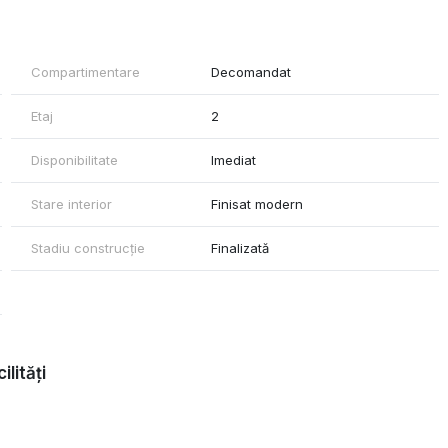
Compartimentare
Decomandat
Etaj
2
Disponibilitate
Imediat
Stare interior
Finisat modern
Stadiu construcție
Finalizată
ilități