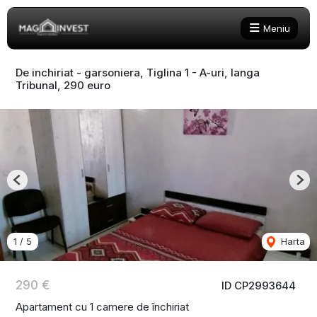
Meniu
De inchiriat - garsoniera, Tiglina 1 - A-uri, langa
Tribunal, 290 euro
Previous
Nex
1
/
5
Harta
290 €
ID CP2993644
Apartament cu 1 camere de închiriat