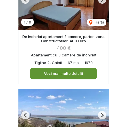
Previous
Next
1
/
9
Harta
De inchiriat apartament 3 camere, parter, zona
Constructorilor, 400 Euro
400 €
Apartament cu 3 camere de închiriat
Tiglina 2, Galati
67 mp
1970
Vezi mai multe detalii
Previous
Next