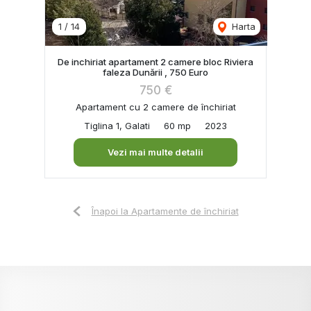
1
/
14
Harta
De inchiriat apartament 2 camere bloc Riviera
faleza Dunării , 750 Euro
750 €
Apartament cu 2 camere de închiriat
Tiglina 1, Galati
60 mp
2023
Vezi mai multe detalii
Înapoi la Apartamente de închiriat