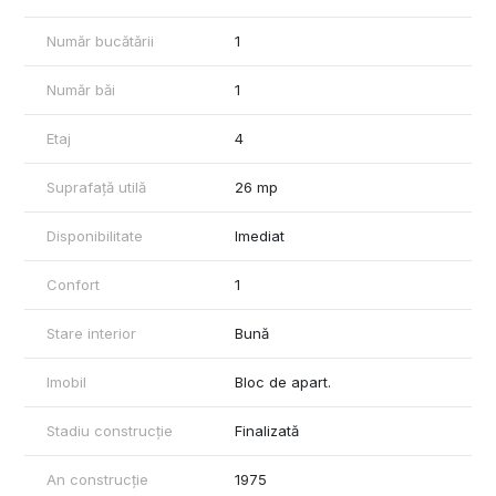
oraș.
Pentru mai multe detalii sau programare vizionare, te rog să mă
Număr bucătării
1
contactezi la numărul: 0746.252.252 (Liliana Ene)
Oferta este intermediată prin agenția Mag Invest.
Număr băi
1
Etaj
4
Suprafață utilă
26 mp
Disponibilitate
Imediat
Confort
1
Stare interior
Bună
Imobil
Bloc de apart.
Stadiu construcție
Finalizată
An construcție
1975