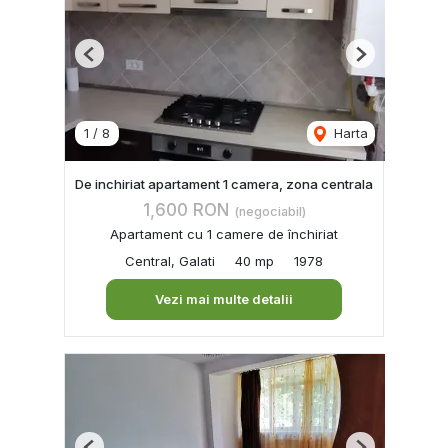
Previous
Next
1
/
8
Harta
De inchiriat apartament 1 camera, zona centrala
1,600 RON
(negociabil)
Apartament cu 1 camere de închiriat
Central, Galati
40 mp
1978
Vezi mai multe detalii