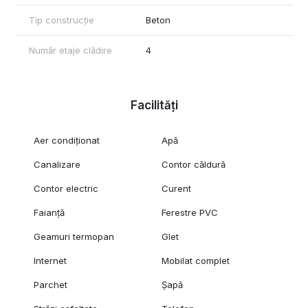
Tip construcție
Beton
Număr etaje clădire
4
Facilități
Aer condiționat
Apă
Canalizare
Contor căldură
Contor electric
Curent
Faianță
Ferestre PVC
Geamuri termopan
Glet
Internet
Mobilat complet
Parchet
Șapă