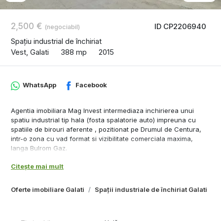
2,500 €
ID CP2206940
(negociabil)
Spațiu industrial de închiriat
Vest, Galati
388 mp
2015
WhatsApp
Facebook
Agentia imobiliara Mag Invest intermediaza inchirierea unui
spatiu industrial tip hala (fosta spalatorie auto) impreuna cu
spatiile de birouri aferente , pozitionat pe Drumul de Centura,
intr-o zona cu vad format si vizibilitate comerciala maxima,
langa Bulrom Gaz.
detalii
Citește mai mult
- suprafata hala mare 252 mp
- suprafata hala mica 75 mp
- suprafata birouri 63 mp
Oferte imobiliare Galati
Spații industriale de închiriat Galati
S
- teren 760 mp din care 370 mp suprafata libera, betonata
- toate utilitatile - apa curenta, canalizare, curent mono si
trifazat, centrala termica pentru spatiul de birouri, instalatie