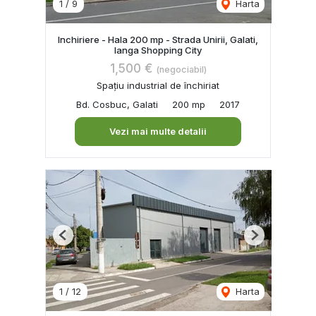
1
/
9
Harta
Inchiriere - Hala 200 mp - Strada Unirii, Galati,
langa Shopping City
1,500 €
(negociabil)
Spațiu industrial de închiriat
Bd. Cosbuc, Galati
200 mp
2017
Vezi mai multe detalii
Previous
Next
1
/
12
Harta