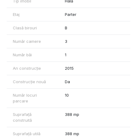
Tip imobil
Hală
aditionala pentru incalzire hala pe gaz metan.
- constructie din panouri acoperita cu tabla, tamplarie cu geam
termopan, gresie, curte betonata.
Etaj
Parter
Pret propus pentru inchiriere 2500 euro +TVA
Clasă birouri
B
Comisionul agentiei 75% din prima chirie.
Număr camere
3
Detalii suplimentare si programari vizionare la telefon
0740.949.871 - Marian Ene, consilier imobiliar Mag Invest
Număr băi
1
An construcție
2015
Construcție nouă
Da
Număr locuri
10
parcare
Suprafață
388 mp
construită
Suprafață utilă
388 mp