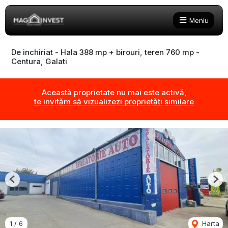
Meniu
De inchiriat - Hala 388 mp + birouri, teren 760 mp -
Centura, Galati
Această proprietate nu mai este activă,
te invităm să vizualizezi proprietăți similare
Previous
Nex
1
/
6
Harta