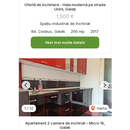
Ofertă de închiriere - Hala modernă pe strada
Unirii, Galați
1,500 €
Spațiu industrial de închiriat
Bd. Cosbuc, Galati
200 mp
2017
Vezi mai multe detalii
Previous
Next
1
/
12
Harta
Apartament 2 camere de inchiriat – Micro 16,
Galati