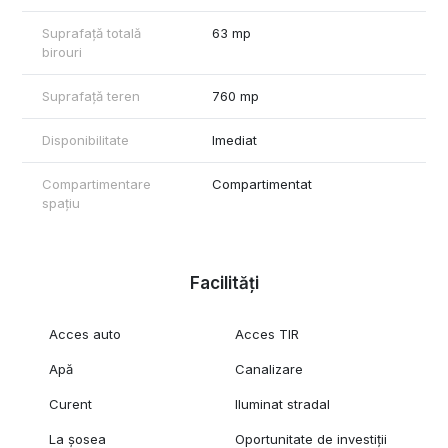
Suprafață totală
63 mp
birouri
Suprafață teren
760 mp
Disponibilitate
Imediat
Compartimentare
Compartimentat
spațiu
Facilități
Acces auto
Acces TIR
Apă
Canalizare
Curent
Iluminat stradal
La șosea
Oportunitate de investiții