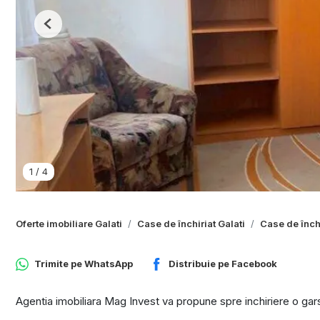
Previous
1
/
4
Oferte imobiliare Galati
Case de închiriat Galati
Case de închi
Trimite pe
WhatsApp
Distribuie pe
Facebook
Agentia imobiliara Mag Invest va propune spre inchiriere o garso