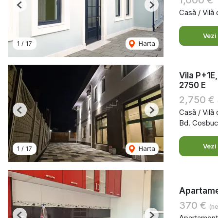
1,000 €
Previous
Next
Casă / Vilă 
Vezi
1
/
17
Harta
Vila P+1E
2750 E
2,750 €
Casă / Vilă
Previous
Next
Bd. Cosbuc,
Vezi
1
/
17
Harta
Apartamen
370 €
(ne
Apartament 