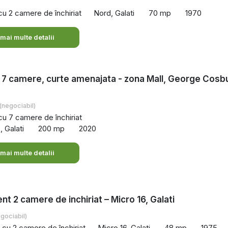
cu 2 camere de închiriat
Nord, Galati
70 mp
1970
 mai multe detalii
, 7 camere, curte amenajata - zona Mall, George Cosb
(negociabil)
 cu 7 camere de închiriat
 Galati
200 mp
2020
 mai multe detalii
t 2 camere de inchiriat – Micro 16, Galati
gociabil)
cu 2 camere de închiriat
Micro 16, Galati
48 mp
1975