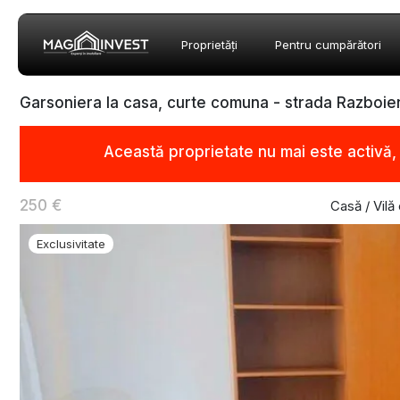
Proprietăți
Pentru cumpărători
Garsoniera la casa, curte comuna - strada Razboie
Această proprietate nu mai este activă
250 €
Casă / Vilă
Exclusivitate