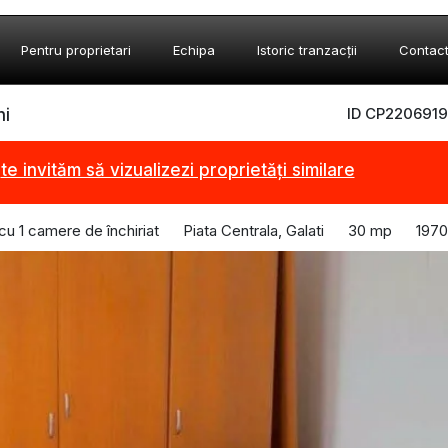
Pentru proprietari
Echipa
Istoric tranzacții
Contac
ID CP2206919
ni
,
te invităm să vizualizezi proprietăți similare
 cu 1 camere de închiriat
Piata Centrala, Galati
30 mp
1970