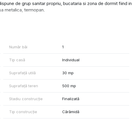
ispune de grup sanitar propriu, bucataria si zona de dormit fiind in
usa metalica, termopan.
tractului - 250 euro.
Număr băi
1
Tip casă
Individual
Suprafață utilă
30 mp
Suprafață teren
500 mp
Stadiu construcție
Finalizată
Tip construcție
Cărămidă