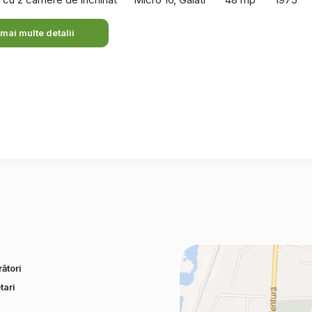
 mai multe detalii
ători
tari