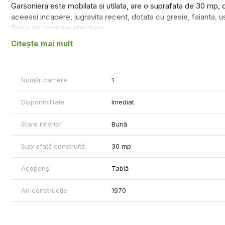
Garsoniera este mobilata si utilata, are o suprafata de 30 mp, d
aceeasi incapere, jugravita recent, dotata cu gresie, faianta, 
Sursa de incalzire electrica.
Citește mai mult
Pret chirie lunara 250 euro, garantie perceputa la semnarea con
Comisionul agentiei 50% din prima chirie+TVA.
Număr camere
1
Relatii la telefon 0740.949.871 - Marian Ene
Disponibilitate
Imediat
Stare interior
Bună
Suprafață construită
30 mp
Acoperiș
Tablă
An construcție
1970