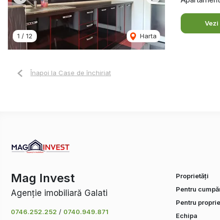
Previous
Next
Vezi
1
/
12
Harta
Înapoi la Case de închiriat
Mag Invest
Proprietăți
Pentru cumpăr
Agenție imobiliară Galati
Pentru proprie
0746.252.252
/
0740.949.871
Echipa