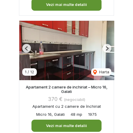
Vezi mai multe detalii
Previous
Next
1
/
12
Harta
Apartament 2 camere de inchiriat – Micro 16,
Galati
370 €
(negociabil)
Apartament cu 2 camere de închiriat
Micro 16, Galati
48 mp
1975
Vezi mai multe detalii