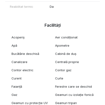
Reabilitat termic
Da
Facilități
Acoperiș
Aer condiționat
Apă
Apometre
Bucătărie deschisă
Cabină de duș
Canalizare
Centrală proprie
Contor electric
Contor gaz
Curent
Curte
Faianță
Ferestre care se deschid
Gaz
Geamuri cu izolație fonică
Geamuri cu protecție UV
Geamuri tripan