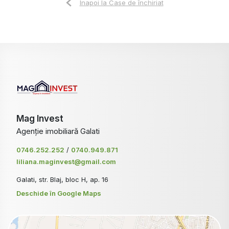
Înapoi la Case de închiriat
Mag Invest
Agenție imobiliară Galati
0746.252.252
/
0740.949.871
liliana.maginvest@gmail.com
Galati, str. Blaj, bloc H, ap. 16
Deschide în Google Maps