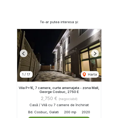
Te-ar putea interesa și:
Previous
Next
1
/
17
Harta
Vila P+1E, 7 camere, curte amenajata - zona Mall,
George Cosbuc, 2750 E
2,750 €
(negociabil)
Casă / Vilă cu 7 camere de închiriat
Bd. Cosbuc, Galati
200 mp
2020