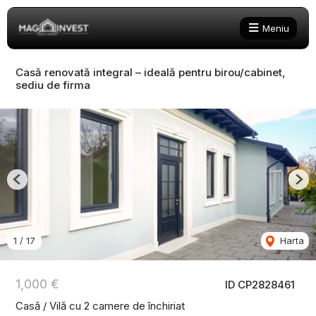
Meniu
Casă renovată integral – ideală pentru birou/cabinet,
sediu de firma
Previous
Nex
1
/
17
Harta
1,000 €
ID CP2828461
Casă / Vilă cu 2 camere de închiriat