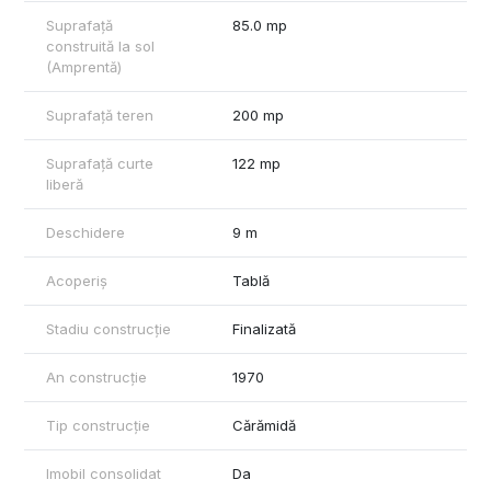
Suprafață
85.0 mp
construită la sol
(Amprentă)
Suprafață teren
200 mp
Suprafață curte
122 mp
liberă
Deschidere
9 m
Acoperiș
Tablă
Stadiu construcție
Finalizată
An construcție
1970
Tip construcție
Cărămidă
Imobil consolidat
Da