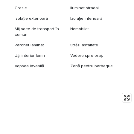
Gresie
Iluminat stradal
Izolație exterioară
Izolație interioară
Mijloace de transport în
Nemobilat
comun
Parchet laminat
Străzi asfaltate
Uși interior lemn
Vedere spre oraș
Vopsea lavabilă
Zonă pentru barbeque