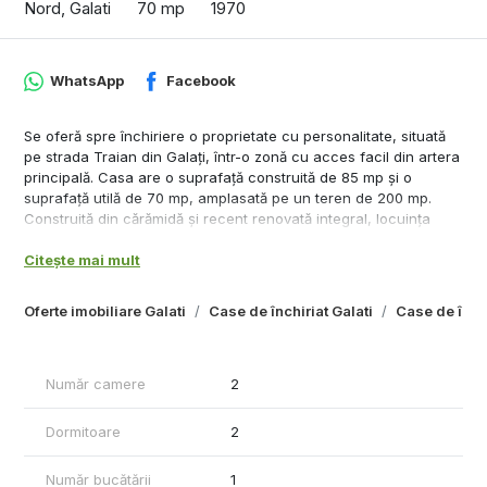
Nord, Galati
70 mp
1970
WhatsApp
Facebook
Se oferă spre închiriere o proprietate cu personalitate, situată
pe strada Traian din Galați, într-o zonă cu acces facil din artera
principală. Casa are o suprafață construită de 85 mp și o
suprafață utilă de 70 mp, amplasată pe un teren de 200 mp.
Construită din cărămidă și recent renovată integral, locuința
beneficiază de tâmplărie PVC cu geam termopan de ultimă
Citește mai mult
generație, centrală termică proprie și finisaje interioare atent
realizate, cu un design vintage ce adaugă farmec și eleganță
spațiului.
Oferte imobiliare Galati
Case de închiriat Galati
Case de închi
Configurație:
-2 camere luminoase, dispuse simetric față de hol
- Bucătărie
Număr camere
2
- Baie dotată cu duș
- 2 intrări, inclusiv posibilitate de acces către o terasă situată în
Dormitoare
2
prelungirea casei
Număr bucătării
1
Exterior: