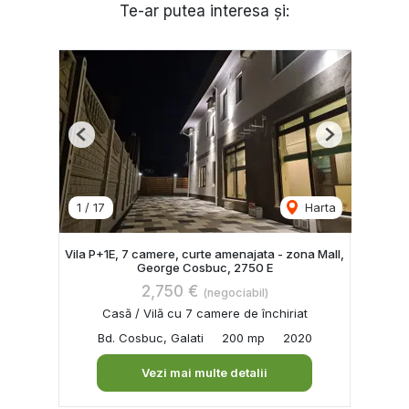
Te-ar putea interesa și:
Previous
Next
1
/
17
Harta
Vila P+1E, 7 camere, curte amenajata - zona Mall,
George Cosbuc, 2750 E
2,750 €
(negociabil)
Casă / Vilă cu 7 camere de închiriat
Bd. Cosbuc, Galati
200 mp
2020
Vezi mai multe detalii