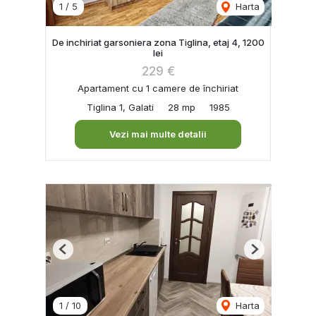
1
/
5
Harta
De inchiriat garsoniera zona Tiglina, etaj 4, 1200
lei
229 €
Apartament cu 1 camere de închiriat
Tiglina 1, Galati
28 mp
1985
Vezi mai multe detalii
Previous
Next
1
/
10
Harta