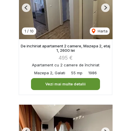
Previous
Next
1
/
10
Harta
De inchiriat apartament 2 camere, Mazepa 2, etaj
1, 2600 lei
495 €
Apartament cu 2 camere de închiriat
Mazepa 2, Galati
55 mp
1986
Vezi mai multe detalii