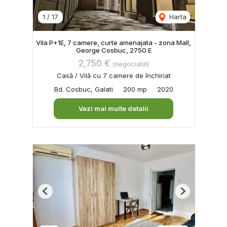
1
/
17
Harta
Vila P+1E, 7 camere, curte amenajata - zona Mall,
George Cosbuc, 2750 E
2,750 €
(negociabil)
Casă / Vilă cu 7 camere de închiriat
Bd. Cosbuc, Galati
200 mp
2020
Vezi mai multe detalii
Previous
Next