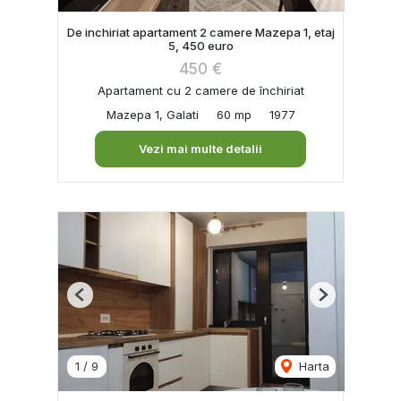
De inchiriat apartament 2 camere Mazepa 1, etaj
5, 450 euro
450 €
Apartament cu 2 camere de închiriat
Mazepa 1, Galati
60 mp
1977
Vezi mai multe detalii
Previous
Next
1
/
9
Harta