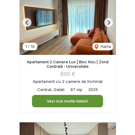
Previous
Next
1
/
10
Harta
Apartament 2 Camere Lux | Bloc Nou | Zonă
Centrală - Universitate
800 €
Apartament cu 2 camere de închiriat
Central, Galati
67 mp
2025
Vezi mai multe detalii