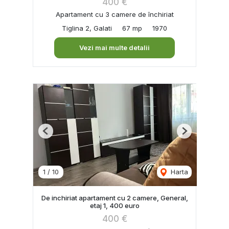
400 €
Apartament cu 3 camere de închiriat
Tiglina 2, Galati
67 mp
1970
Vezi mai multe detalii
Previous
Next
1
/
10
Harta
De inchiriat apartament cu 2 camere, General,
etaj 1, 400 euro
400 €