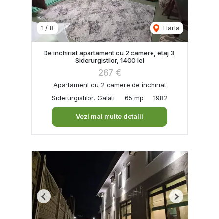
1
/
8
Harta
De inchiriat apartament cu 2 camere, etaj 3,
Siderurgistilor, 1400 lei
267 €
Apartament cu 2 camere de închiriat
Siderurgistilor, Galati
65 mp
1982
Vezi mai multe detalii
Previous
Next