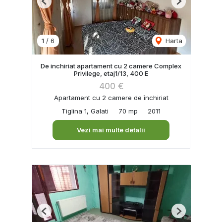
Previous
Next
1
/
6
Harta
De inchiriat apartament cu 2 camere Complex
Privilege, etaj1/13, 400 E
400 €
Apartament cu 2 camere de închiriat
Tiglina 1, Galati
70 mp
2011
Vezi mai multe detalii
Previous
Next