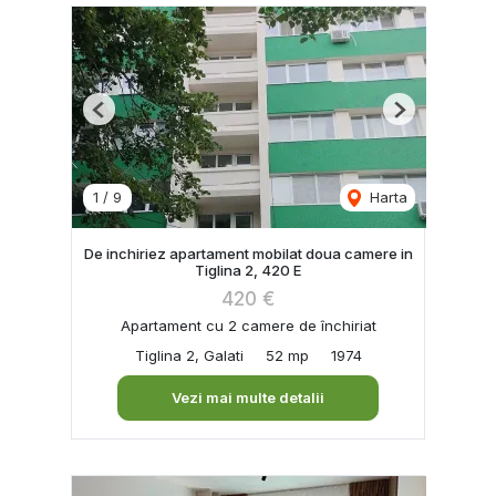
Previous
Next
1
/
9
Harta
De inchiriez apartament mobilat doua camere in
Tiglina 2, 420 E
420 €
Apartament cu 2 camere de închiriat
Tiglina 2, Galati
52 mp
1974
Vezi mai multe detalii