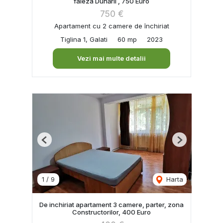
faleza Dunării , 750 Euro
750 €
Apartament cu 2 camere de închiriat
Tiglina 1, Galati
60 mp
2023
Vezi mai multe detalii
Previous
Next
1
/
9
Harta
De inchiriat apartament 3 camere, parter, zona
Constructorilor, 400 Euro