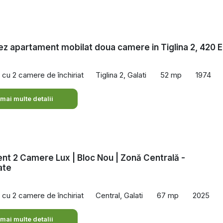
iez apartament mobilat doua camere in Tiglina 2, 420 E
cu 2 camere de închiriat
Tiglina 2, Galati
52 mp
1974
 mai multe detalii
t 2 Camere Lux | Bloc Nou | Zonă Centrală -
ate
cu 2 camere de închiriat
Central, Galati
67 mp
2025
 mai multe detalii