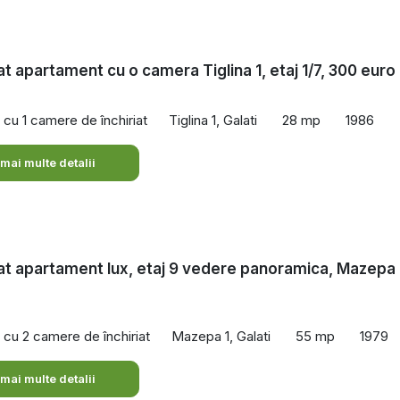
iat apartament cu o camera Tiglina 1, etaj 1/7, 300 euro
cu 1 camere de închiriat
Tiglina 1, Galati
28 mp
1986
 mai multe detalii
iat apartament lux, etaj 9 vedere panoramica, Mazepa 
cu 2 camere de închiriat
Mazepa 1, Galati
55 mp
1979
 mai multe detalii