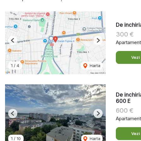
De inchir
300 €
Apartament 
Previous
Next
Vezi
1
/
4
Harta
De inchir
600 E
600 €
Previous
Next
Apartament 
Vezi
1
/
10
Harta