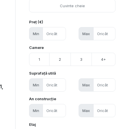
Preț (€)
Min
Max
Camere
1
2
3
4+
Suprafață utilă
Min
Max
1,
An construcție
Min
Max
Etaj