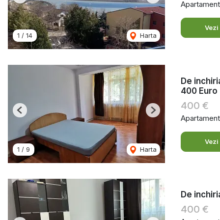
Previous
Next
Apartament 
Vezi
1
/
14
Harta
De inchir
400 Euro
400 €
Previous
Next
Apartament 
Vezi
1
/
9
Harta
De inchir
400 €