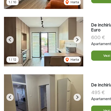
1
/
10
Harta
De inchir
Euro
600 €
Previous
Next
Apartament 
Vezi
1
/
12
Harta
De inchir
495 €
Apartament 
Previous
Next
Vezi