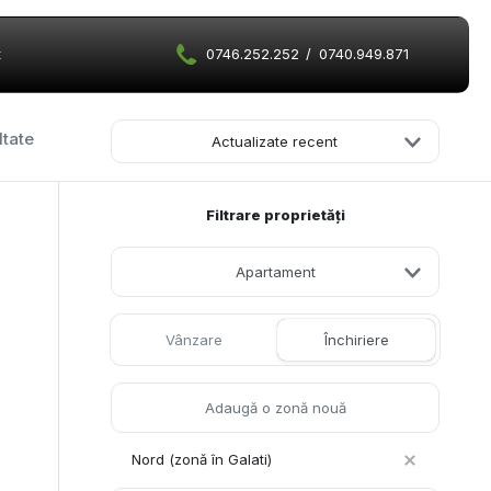
t
0746.252.252
/
0740.949.871
ltate
Actualizate recent
Filtrare proprietăți
Apartament
Vânzare
Închiriere
Nord (zonă în Galati)