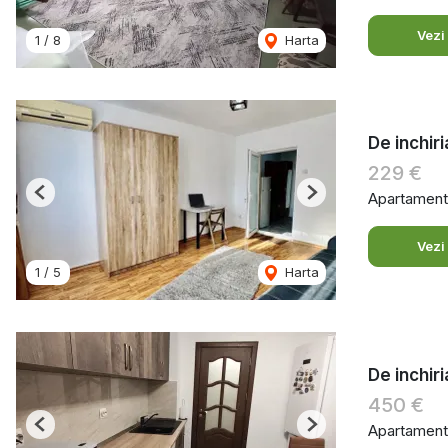
Vezi
1
/
8
Harta
De inchiri
229 €
Apartament 
Previous
Next
Vezi
1
/
5
Harta
De inchir
450 €
Apartament 
Previous
Next