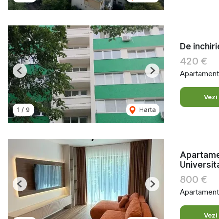
De inchir
420 €
Apartament 
Previous
Next
Vezi
1
/
9
Harta
Apartamen
Universit
800 €
Previous
Next
Apartament 
Vezi