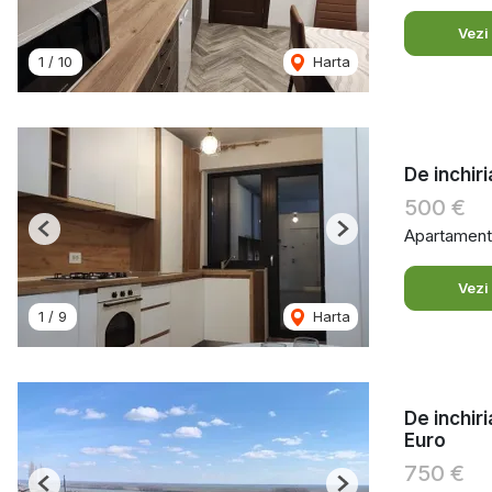
Vezi
1
/
10
Harta
De inchir
500 €
Apartament 
Previous
Next
Vezi
1
/
9
Harta
De inchir
Euro
750 €