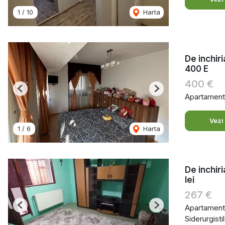
1
/
10
Harta
De inchir
400 E
400 €
Previous
Next
Apartament 
Vezi
1
/
6
Harta
De inchir
lei
267 €
Apartament 
Previous
Next
Siderurgistil