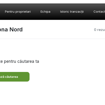
Pentru proprietari
Echipa
Istoric tranzacții
Contac
zona Nord
0 rezu
te pentru căutarea ta
ză căutarea