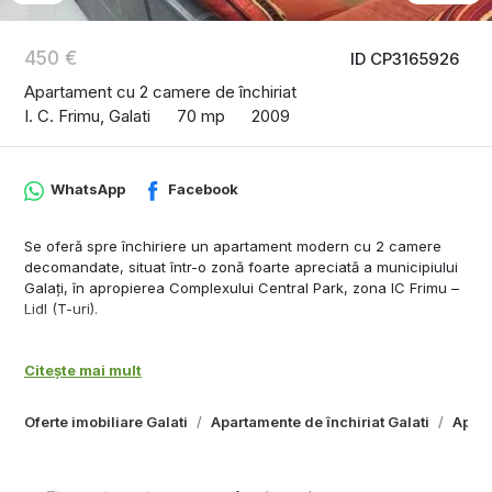
450 €
ID CP3165926
Apartament cu 2 camere de închiriat
I. C. Frimu, Galati
70 mp
2009
WhatsApp
Facebook
Se oferă spre închiriere un apartament modern cu 2 camere
decomandate, situat într-o zonă foarte apreciată a municipiului
Galați, în apropierea Complexului Central Park, zona IC Frimu –
Lidl (T-uri).
Locuința este complet mobilată și utilată, fiind pregătită pentru
mutare imediată. Compartimentarea este practică și oferă un
Citește mai mult
spațiu generos și confortabil, fiind alcătuită din living cu
bucătărie open space, dormitor, dressing, baie și hol.
Oferte imobiliare Galati
Apartamente de închiriat Galati
Apart
Apartamentul este situat într-un complex rezidențial modern,
care beneficiază de:
lift;