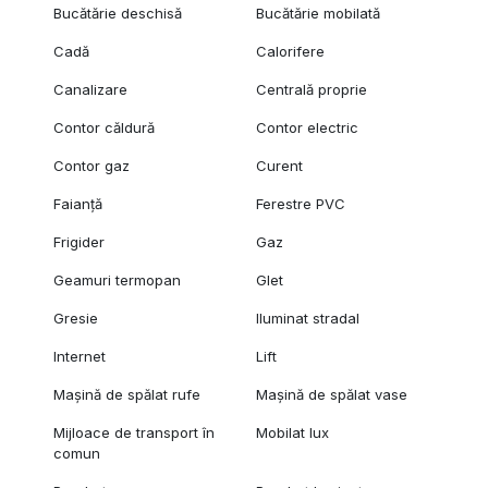
Bucătărie deschisă
Bucătărie mobilată
Cadă
Calorifere
Canalizare
Centrală proprie
Contor căldură
Contor electric
Contor gaz
Curent
Faianță
Ferestre PVC
Frigider
Gaz
Geamuri termopan
Glet
Gresie
Iluminat stradal
Internet
Lift
Mașină de spălat rufe
Mașină de spălat vase
Mijloace de transport în
Mobilat lux
comun