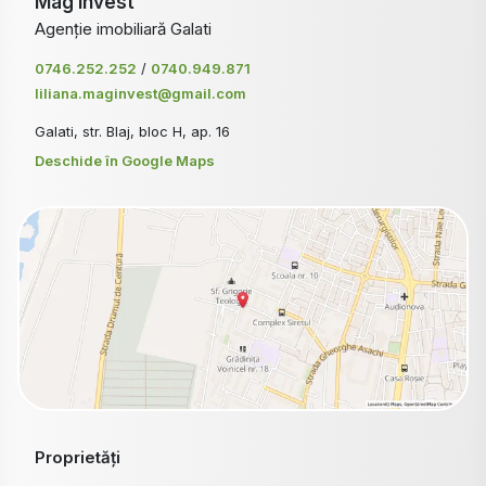
Mag Invest
Agenție imobiliară Galati
0746.252.252
/
0740.949.871
liliana.maginvest@gmail.com
Galati, str. Blaj, bloc H, ap. 16
Deschide în Google Maps
Proprietăți