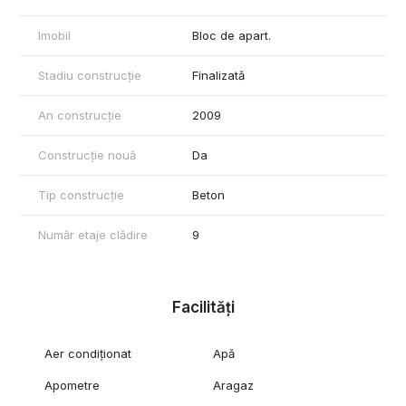
Imobil
Bloc de apart.
Stadiu construcție
Finalizată
An construcție
2009
Construcție nouă
Da
Tip construcție
Beton
Număr etaje clădire
9
Facilități
Aer condiționat
Apă
Apometre
Aragaz