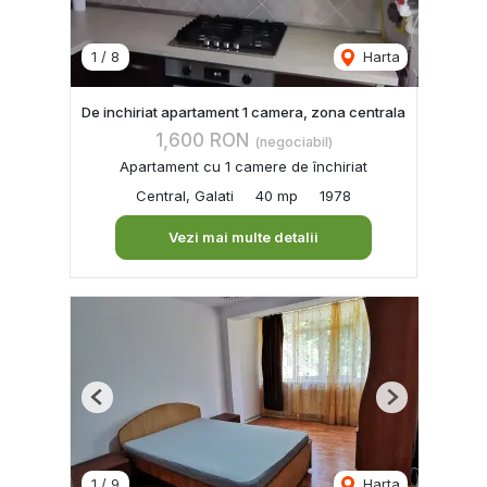
1
/
8
Harta
De inchiriat apartament 1 camera, zona centrala
1,600 RON
(negociabil)
Apartament cu 1 camere de închiriat
Central, Galati
40 mp
1978
Vezi mai multe detalii
Previous
Next
1
/
9
Harta