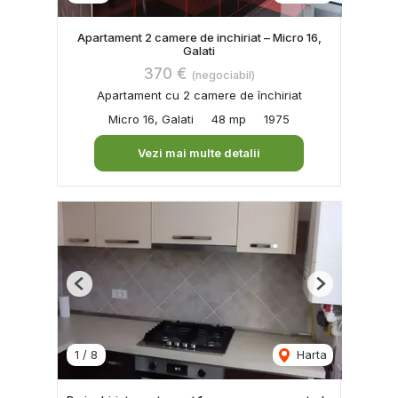
Apartament 2 camere de inchiriat – Micro 16,
Galati
370 €
(negociabil)
Apartament cu 2 camere de închiriat
Micro 16, Galati
48 mp
1975
Vezi mai multe detalii
Previous
Next
1
/
8
Harta