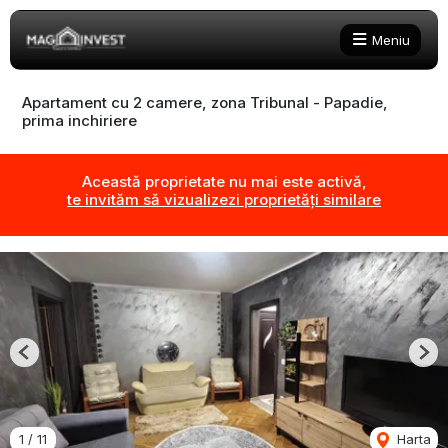
Meniu
Apartament cu 2 camere, zona Tribunal - Papadie,
prima inchiriere
Această proprietate nu mai este activă,
te invităm să vizualizezi proprietăți similare
Previous
Nex
1
/
11
Harta