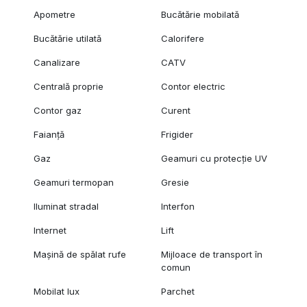
Apometre
Bucătărie mobilată
Bucătărie utilată
Calorifere
Canalizare
CATV
Centrală proprie
Contor electric
Contor gaz
Curent
Faianță
Frigider
Gaz
Geamuri cu protecție UV
Geamuri termopan
Gresie
Iluminat stradal
Interfon
Internet
Lift
Mașină de spălat rufe
Mijloace de transport în
comun
Mobilat lux
Parchet