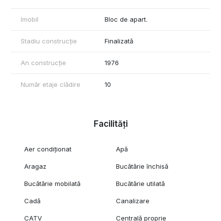
Imobil
Bloc de apart.
Stadiu construcție
Finalizată
An construcție
1976
Număr etaje clădire
10
Facilități
Aer condiționat
Apă
Aragaz
Bucătărie închisă
Bucătărie mobilată
Bucătărie utilată
Cadă
Canalizare
CATV
Centrală proprie