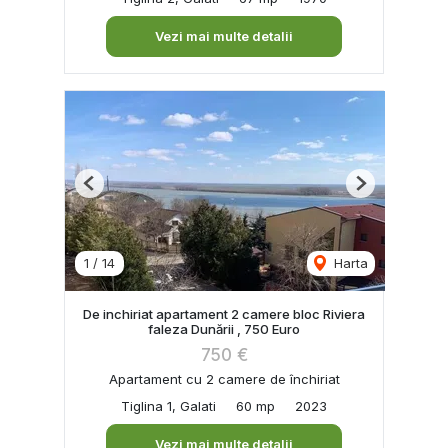
Vezi mai multe detalii
Previous
Next
1
/
14
Harta
De inchiriat apartament 2 camere bloc Riviera
faleza Dunării , 750 Euro
750 €
Apartament cu 2 camere de închiriat
Tiglina 1, Galati
60 mp
2023
Vezi mai multe detalii