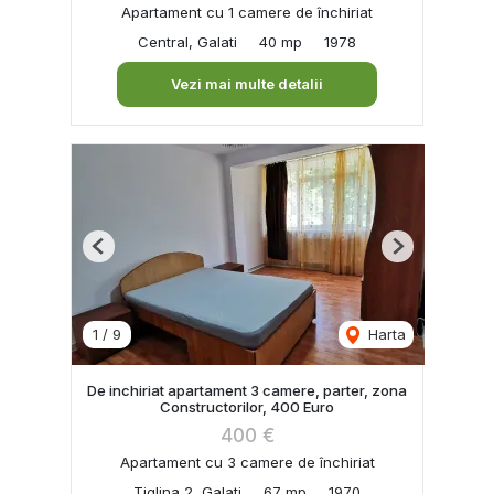
Apartament cu 1 camere de închiriat
Central, Galati
40 mp
1978
Vezi mai multe detalii
Previous
Next
1
/
9
Harta
De inchiriat apartament 3 camere, parter, zona
Constructorilor, 400 Euro
400 €
Apartament cu 3 camere de închiriat
Tiglina 2, Galati
67 mp
1970