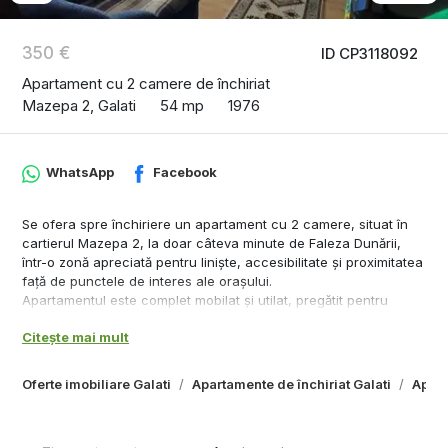
350 €
ID CP3118092
Apartament cu 2 camere de închiriat
Mazepa 2, Galati
54 mp
1976
WhatsApp
Facebook
Se ofera spre închiriere un apartament cu 2 camere, situat în
cartierul Mazepa 2, la doar câteva minute de Faleza Dunării,
într-o zonă apreciată pentru liniște, accesibilitate și proximitatea
față de punctele de interes ale orașului.
Apartamentul este complet mobilat și utilat, pregătit pentru
mutare imediată, fiind ideal pentru un cuplu, o persoană activă
Citește mai mult
sau o familie care își dorește confort și o locație excelentă.
Dotări și beneficii:
- centrală termică proprie;
Oferte imobiliare Galati
Apartamente de închiriat Galati
Apart
- racord individual la apă;
- filtru pentru apă;
- mobilier și electrocasnice necesare;