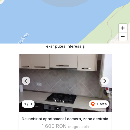
Te-ar putea interesa și:
Previous
Next
1
/
8
Harta
De inchiriat apartament 1 camera, zona centrala
1,600 RON
(negociabil)