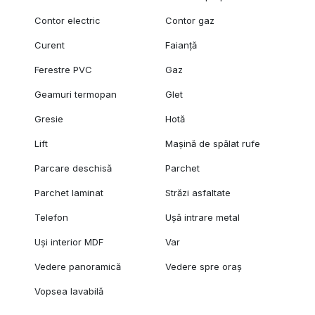
Contor electric
Contor gaz
Curent
Faianță
Ferestre PVC
Gaz
Geamuri termopan
Glet
Gresie
Hotă
Lift
Mașină de spălat rufe
Parcare deschisă
Parchet
Parchet laminat
Străzi asfaltate
Telefon
Ușă intrare metal
Uși interior MDF
Var
Vedere panoramică
Vedere spre oraș
Vopsea lavabilă