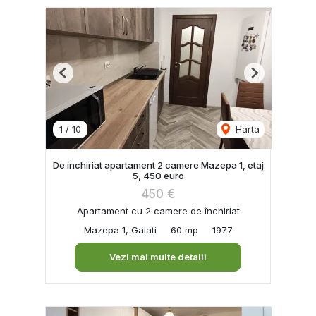
Previous
Next
1
/
10
Harta
De inchiriat apartament 2 camere Mazepa 1, etaj
5, 450 euro
450 €
Apartament cu 2 camere de închiriat
Mazepa 1, Galati
60 mp
1977
Vezi mai multe detalii