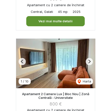
Apartament cu 2 camere de închiriat
Central, Galati
45 mp
2025
Vezi mai multe detalii
Previous
Next
1
/
10
Harta
Apartament 2 Camere Lux | Bloc Nou | Zonă
Centrală - Universitate
800 €
Apartament cu 2 camere de închiriat