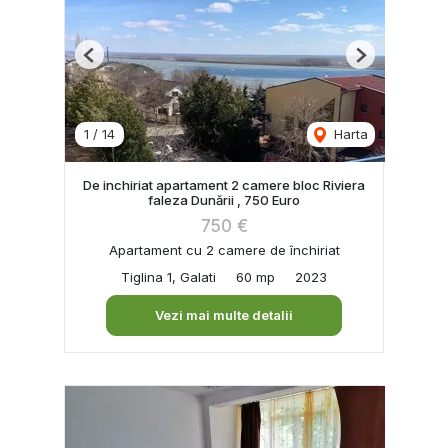
Previous
Next
1
/
14
Harta
De inchiriat apartament 2 camere bloc Riviera
faleza Dunării , 750 Euro
750 €
Apartament cu 2 camere de închiriat
Tiglina 1, Galati
60 mp
2023
Vezi mai multe detalii