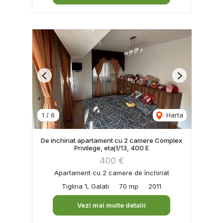
Previous
Next
1
/
6
Harta
De inchiriat apartament cu 2 camere Complex
Privilege, etaj1/13, 400 E
400 €
Apartament cu 2 camere de închiriat
Tiglina 1, Galati
70 mp
2011
Vezi mai multe detalii