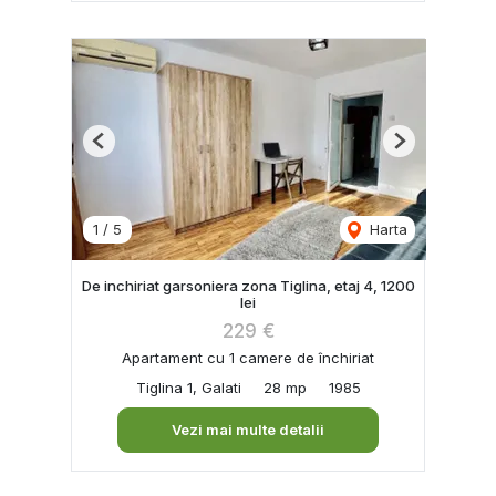
Previous
Next
1
/
5
Harta
De inchiriat garsoniera zona Tiglina, etaj 4, 1200
lei
229 €
Apartament cu 1 camere de închiriat
Tiglina 1, Galati
28 mp
1985
Vezi mai multe detalii