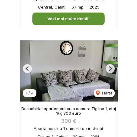
Central, Galati
67 mp
2025
Vezi mai multe detalii
Previous
Next
1
/
4
Harta
De inchiriat apartament cu o camera Tiglina 1, etaj
1/7, 300 euro
300 €
Apartament cu 1 camere de închiriat
Tiglina 1, Galati
28 mp
1986