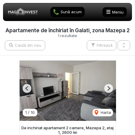
Sună acum
Meniu
Apartamente de închiriat în Galati, zona Mazepa 2
1 rezultate
Caută din nou
Filtrează
Previous
Next
1
/
10
Harta
De inchiriat apartament 2 camere, Mazepa 2, etaj
1, 2600 lei