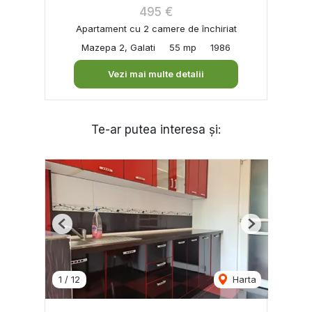
495 €
Apartament cu 2 camere de închiriat
Mazepa 2, Galati
55 mp
1986
Vezi mai multe detalii
Te-ar putea interesa și:
Previous
Next
1
/
12
Harta