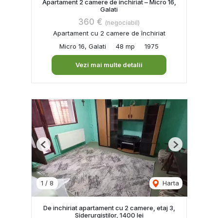
Apartament 2 camere de inchiriat – Micro 16,
Galati
360 €
(negociabil)
Apartament cu 2 camere de închiriat
Micro 16, Galati
48 mp
1975
Vezi mai multe detalii
Previous
Next
1
/
8
Harta
De inchiriat apartament cu 2 camere, etaj 3,
Siderurgistilor, 1400 lei