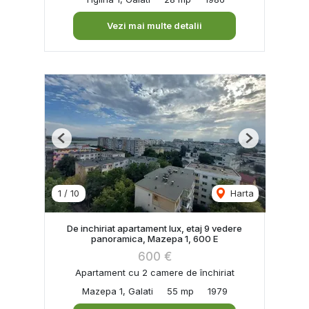
Vezi mai multe detalii
Previous
Next
1
/
10
Harta
De inchiriat apartament lux, etaj 9 vedere
panoramica, Mazepa 1, 600 E
600 €
Apartament cu 2 camere de închiriat
Mazepa 1, Galati
55 mp
1979