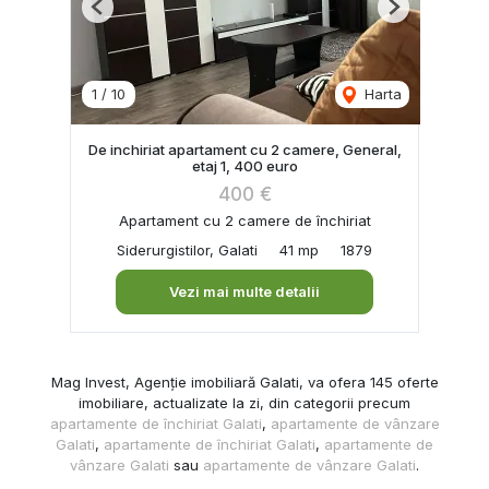
Previous
Next
1
/
10
Harta
De inchiriat apartament cu 2 camere, General,
etaj 1, 400 euro
400 €
Apartament cu 2 camere de închiriat
Siderurgistilor, Galati
41 mp
1879
Vezi mai multe detalii
Mag Invest, Agenție imobiliară Galati, va ofera 145 oferte
imobiliare, actualizate la zi, din categorii precum
apartamente de închiriat Galati
,
apartamente de vânzare
Galati
,
apartamente de închiriat Galati
,
apartamente de
vânzare Galati
sau
apartamente de vânzare Galati
.