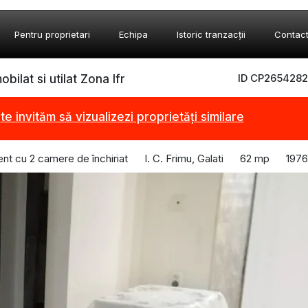
Pentru proprietari
Echipa
Istoric tranzacții
Contac
ID CP2654282
ilat si utilat Zona Ifr
,
te invităm să vizualizezi proprietăți similare
nt cu 2 camere de închiriat
I. C. Frimu, Galati
62 mp
1976