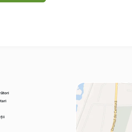
ători
tari
ții