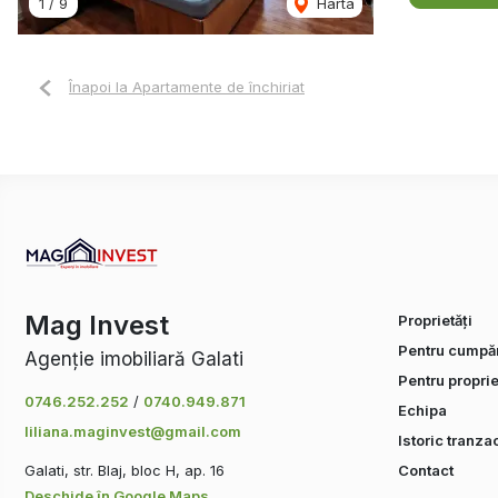
1
/
9
Harta
Înapoi la Apartamente de închiriat
Mag Invest
Proprietăți
Pentru cumpăr
Agenție imobiliară Galati
Pentru proprie
0746.252.252
/
0740.949.871
Echipa
liliana.maginvest@gmail.com
Istoric tranzac
Galati, str. Blaj, bloc H, ap. 16
Contact
Deschide în Google Maps