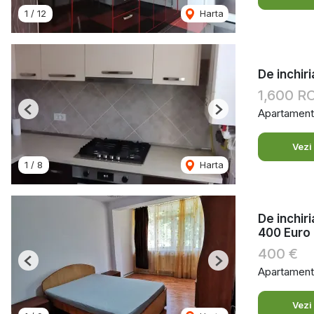
1
/
12
Harta
De inchir
1,600 
Apartament 
Previous
Next
Vezi
1
/
8
Harta
De inchir
400 Euro
400 €
Previous
Next
Apartament 
Vezi