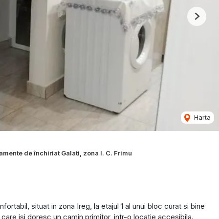
Next
Harta
amente de închiriat Galati, zona I. C. Frimu
abil, situat in zona Ireg, la etajul 1 al unui bloc curat si bine
care isi doresc un camin primitor, intr-o locatie accesibila.