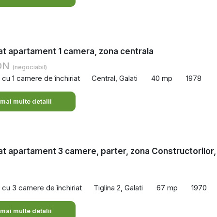
iat apartament 1 camera, zona centrala
RON
(negociabil)
cu 1 camere de închiriat
Central, Galati
40 mp
1978
 mai multe detalii
iat apartament 3 camere, parter, zona Constructorilor,
cu 3 camere de închiriat
Tiglina 2, Galati
67 mp
1970
 mai multe detalii