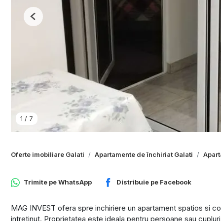
Previous
1
/
7
Oferte imobiliare Galati
Apartamente de închiriat Galati
Apart
Trimite pe
WhatsApp
Distribuie pe
Facebook
MAG INVEST ofera spre inchiriere un apartament spatios si confort
intretinut. Proprietatea este ideala pentru persoane sau cupluri 