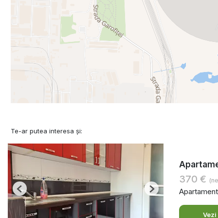
Te-ar putea interesa și:
Apartamen
370 €
(ne
Apartament 
Previous
Next
Vezi