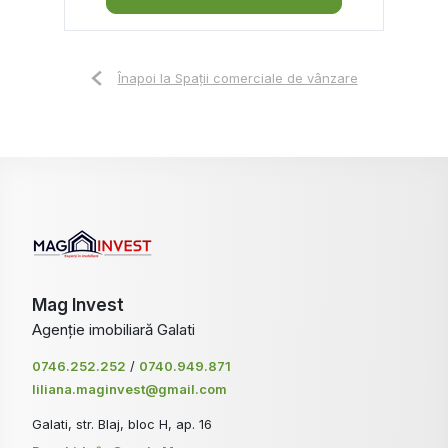
Înapoi la Spații comerciale de vânzare
Mag Invest
Agenție imobiliară Galati
0746.252.252
/
0740.949.871
liliana.maginvest@gmail.com
Galati, str. Blaj, bloc H, ap. 16