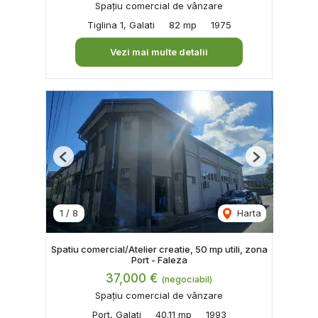
Spațiu comercial de vânzare
Tiglina 1, Galati
82 mp
1975
Vezi mai multe detalii
Previous
Next
1
/
8
Harta
Spatiu comercial/Atelier creatie, 50 mp utili, zona
Port - Faleza
37,000 €
(negociabil)
Spațiu comercial de vânzare
Port, Galati
40.11 mp
1993