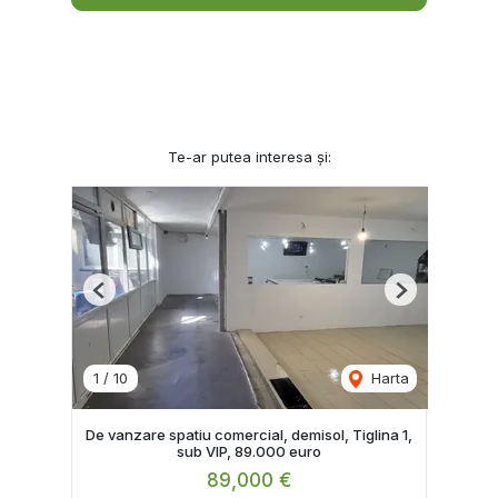
Te-ar putea interesa și:
Previous
Next
1
/
10
Harta
De vanzare spatiu comercial, demisol, Tiglina 1,
sub VIP, 89.000 euro
89,000 €