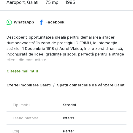
Aeroport, Galati
75 mp
1985
WhatsApp
Facebook
Descoperiți oportunitatea ideală pentru demararea afacerii
dumneavoastră în zona de prestigiu IC FRIMU, la intersecția
străzilor 1 Decembrie 1918 și Aurel Vlaicu, într-o zonă dinamică,
înconjurată de licee, grădinițe și școli, perfectă pentru a atrage
clienți din comunitate.
Spațiul comercial de 75 mp, situat la parterul unui imobil cu vad
Citește mai mult
excelent pe strada Aurel Vlaicu, reprezintă soluția perfectă
pentru diverse activități, precum cabinet medical, salon de
înfrumusețare sau birouri. Imobilul este complet amenajat și
Oferte imobiliare Galati
Spații comerciale de vânzare Galati
gata de utilizare, fără necesitatea unor investiții majore.
Dotări și facilități:
Grup sanitar propriu
Tip imobil
Stradal
Centrală termică proprie
Extindere cu proiect autorizat
Trafic pietonal
Intens
Pardoseală din gresie și faianță
Spațiu stradal cu vizibilitate bună și trafic pietonal
Etaj
Parter
Prețul de 127.000 euro este negociabil, oferind oportunitatea