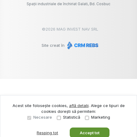
Spații industriale de închiriat Galati, Bd. Cosbuc
©
2026
MAG INVEST NAV SRL
Site creat în
Acest site folosește cookies,
află detalii
.
Alege ce tipuri de
cookies dorești să permitem:
Necesare
Statistică
Marketing
Resping tot
Accept tot
Sună acum
Solicită vizionare