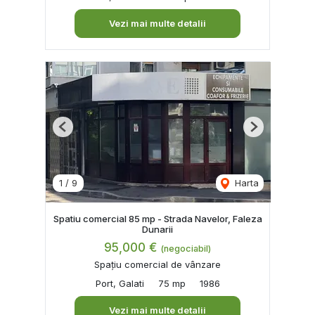
Vezi mai multe detalii
Previous
Next
1
/
9
Harta
Spatiu comercial 85 mp - Strada Navelor, Faleza
Dunarii
95,000 €
(negociabil)
Spațiu comercial de vânzare
Port, Galati
75 mp
1986
Vezi mai multe detalii