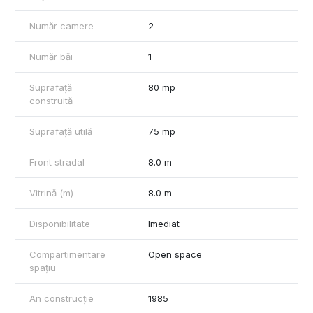
unei achiziții avantajoase într-o zonă cu potențial de creștere.
Număr camere
2
Informații suplimentare și programări, la telefon 0740.949.871 -
Marian Ene, consilier imobiliar Mag Invest
Număr băi
1
Nu ratați această șansă de a vă dezvolta afacerea într-un mediu
favorabil!
Suprafață
80 mp
construită
Suprafață utilă
75 mp
Front stradal
8.0 m
Vitrină (m)
8.0 m
Disponibilitate
Imediat
Compartimentare
Open space
spațiu
An construcție
1985