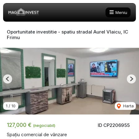
Meniu
Oportunitate investitie - spatiu stradal Aurel Vlaicu, IC
Frimu
Previous
Nex
1
/
10
Harta
127,000 €
ID CP2206955
(negociabil)
Spațiu comercial de vânzare