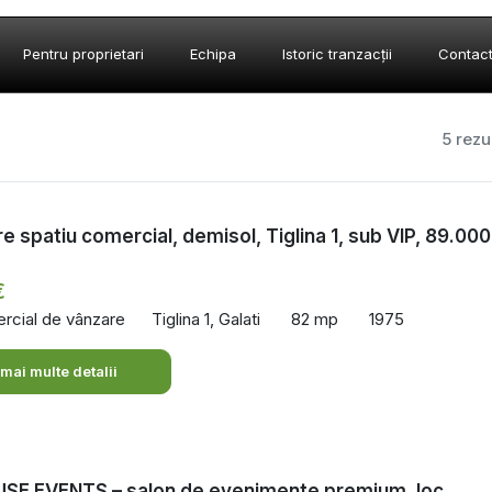
Pentru proprietari
Echipa
Istoric tranzacții
Contac
5 rezu
e spatiu comercial, demisol, Tiglina 1, sub VIP, 89.000
€
rcial de vânzare
Tiglina 1, Galati
82 mp
1975
 mai multe detalii
SE EVENTS – salon de evenimente premium, loc.