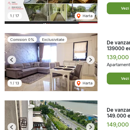
Vezi
1
/
17
Harta
Comision 0%
Exclusivitate
De vanzar
139000 e
139,000
Previous
Next
Apartament
Vezi
1
/
13
Harta
De vanzar
149.000 
149,000
Previous
Next