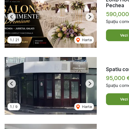
Pechea
590,000
Previous
Next
Spațiu come
Vezi
1
/
21
Harta
Spatiu co
95,000 
Spațiu come
Previous
Next
Vezi
1
/
9
Harta