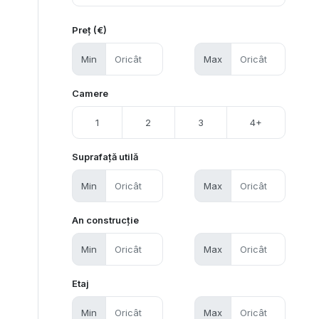
Preț (€)
Min
Max
Camere
1
2
3
4+
Suprafață utilă
Min
Max
An construcție
Min
Max
Etaj
Min
Max