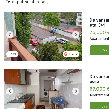
Te-ar putea interesa și:
De vanzar
etaj 3/4
75,000 
Previous
Next
Apartament
Vezi
1
/
13
Harta
De vanzar
euro
67,000 
Previous
Next
Apartament
Vezi