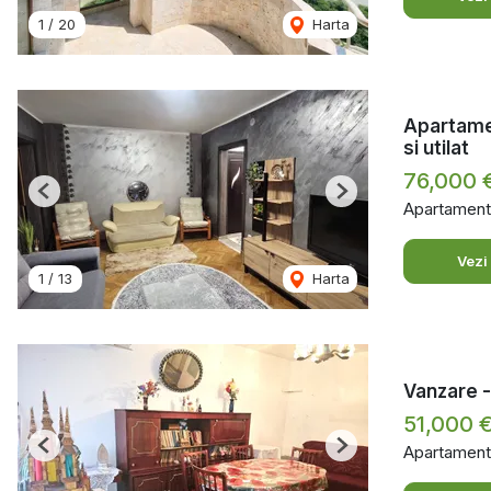
1
/
20
Harta
Apartamen
si utilat
76,000 
Previous
Next
Apartament
Vezi
1
/
13
Harta
Vanzare -
51,000 
Apartament
Previous
Next