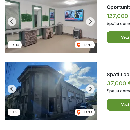
Oportunita
127,000
Spațiu come
Previous
Next
Vezi
1
/
10
Harta
Spatiu com
37,000 
Spațiu come
Previous
Next
Vezi
1
/
8
Harta