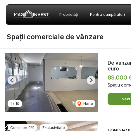
Proprietăți
Pentru cumpărători
Spații comerciale de vânzare
De vanzar
euro
89,000 
Previous
Next
Spațiu come
Vezi
1
/
10
Harta
Comision 0%
Exclusivitate
LORD HOU