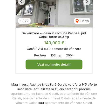
Previous
Next
1
/
22
Harta
De vanzare -- casa in comuna Pechea, jud.
Galati, teren 850 mp
140,000 €
Casă / Vilă cu 3 camere de vânzare
Pechea
102 mp
2004
Vezi mai multe detalii
Mag Invest, Agenție imobiliară Galati, va ofera 145 oferte
imobiliare, actualizate la zi, din categorii precum
apartamente de închiriat Galati
,
apartamente de vânzare
Galati
,
apartamente de închiriat Galati
,
apartamente de
vânzare Galati
sau
apartamente de vânzare Galati
.