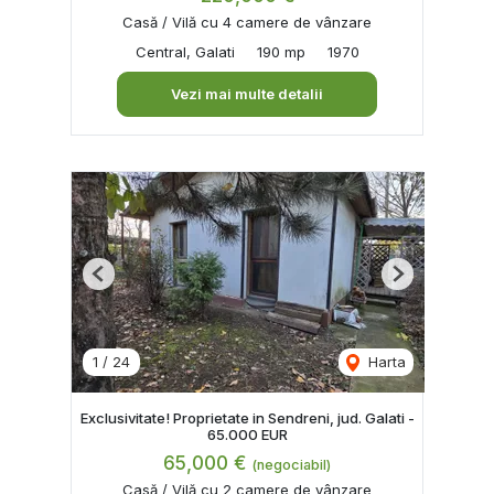
Casă / Vilă cu 4 camere de vânzare
Central, Galati
190 mp
1970
Vezi mai multe detalii
Previous
Next
1
/
24
Harta
Exclusivitate! Proprietate in Sendreni, jud. Galati -
65.000 EUR
65,000 €
(negociabil)
Casă / Vilă cu 2 camere de vânzare