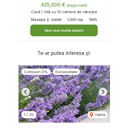
425,000 €
(negociabil)
Casă / Vilă cu 10 camere de vânzare
Mazepa 2, Galati
1,000 mp
1995
Vezi mai multe detalii
Te-ar putea interesa și:
Comision 0%
Exclusivitate
Previous
Next
1
/
20
Harta