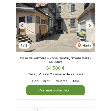
Previous
Next
1
/
8
Harta
Casa de vanzare – Zona Centru, Strada Garii –
65.000€
64,500 €
Casă / Vilă cu 2 camere de vânzare
Garii, Galati
76.2 mp
1961
Vezi mai multe detalii