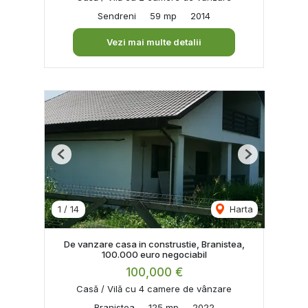
Sendreni
59 mp
2014
Vezi mai multe detalii
Previous
Next
1
/
14
Harta
De vanzare casa in construstie, Branistea,
100.000 euro negociabil
100,000 €
Casă / Vilă cu 4 camere de vânzare
Branistea
125 mp
2022