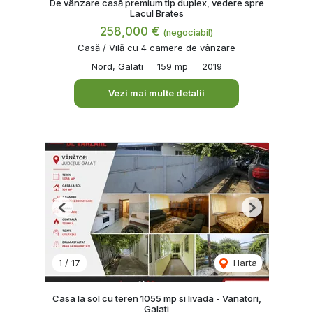
De vânzare casă premium tip duplex, vedere spre
Lacul Brates
258,000 €
(negociabil)
Casă / Vilă cu 4 camere de vânzare
Nord, Galati
159 mp
2019
Vezi mai multe detalii
Previous
Next
1
/
17
Harta
Casa la sol cu teren 1055 mp si livada - Vanatori,
Galati