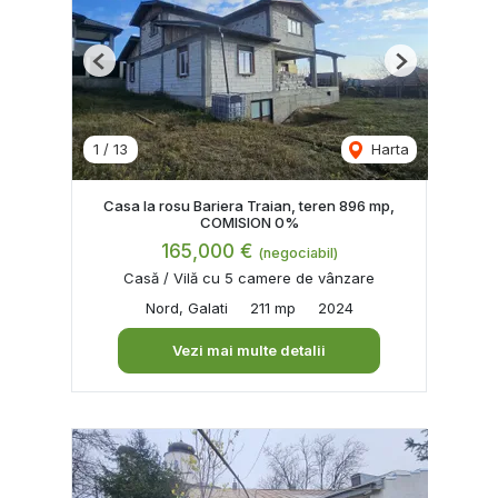
Previous
Next
1
/
13
Harta
Casa la rosu Bariera Traian, teren 896 mp,
COMISION 0%
165,000 €
(negociabil)
Casă / Vilă cu 5 camere de vânzare
Nord, Galati
211 mp
2024
Vezi mai multe detalii