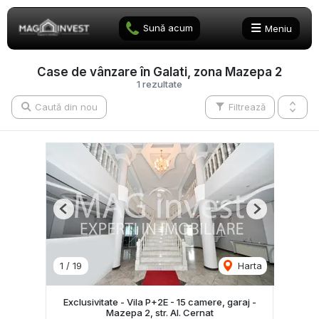
Sună acum
Meniu
Case de vânzare în Galati, zona Mazepa 2
1 rezultate
Caută din nou
Filtrează
Previous
Next
1
/
19
Harta
Exclusivitate - Vila P+2E - 15 camere, garaj -
Mazepa 2, str. Al. Cernat