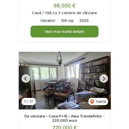
98,000 €
Casă / Vilă cu 3 camere de vânzare
Vanatori
109 mp
2005
Vezi mai multe detalii
Previous
Next
1
/
17
Harta
De vanzare - Casa P+1E - Alea Trandafirilor -
220.000 euro
220,000 €