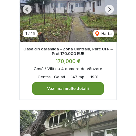
Previous
Next
1
/
16
Harta
Casa din caramida – Zona Centrala, Parc CFR –
Pret 170.000 EUR
170,000 €
Casă / Vilă cu 4 camere de vânzare
Central, Galati
147 mp
1981
Vezi mai multe detalii