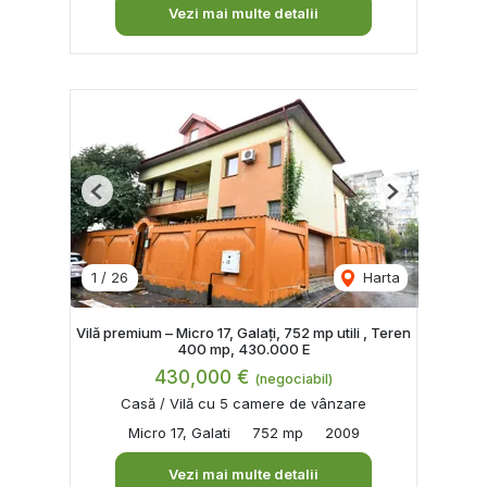
Vezi mai multe detalii
Previous
Next
1
/
26
Harta
Vilă premium – Micro 17, Galați, 752 mp utili , Teren
400 mp, 430.000 E
430,000 €
(negociabil)
Casă / Vilă cu 5 camere de vânzare
Micro 17, Galati
752 mp
2009
Vezi mai multe detalii