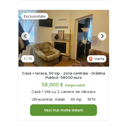
Exclusivitate
Previous
Next
1
/
11
Harta
Casă + terasa, 50 mp - zona centrala - Grădina
Publică -58000 euro
58,000 €
(negociabil)
Casă / Vilă cu 2 camere de vânzare
Ultracentral, Galati
45 mp
1970
Vezi mai multe detalii