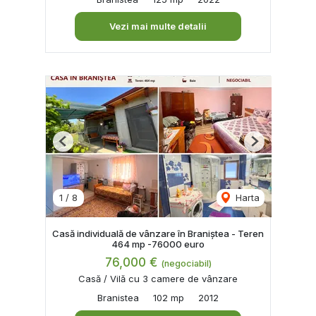
Vezi mai multe detalii
Previous
Next
1
/
8
Harta
Casă individuală de vânzare în Braniștea - Teren
464 mp -76000 euro
76,000 €
(negociabil)
Casă / Vilă cu 3 camere de vânzare
Branistea
102 mp
2012