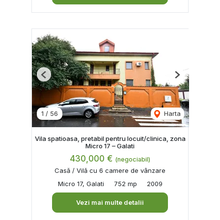
Previous
Next
1
/
56
Harta
Vila spatioasa, pretabil pentru locuit/clinica, zona
Micro 17 – Galati
430,000 €
(negociabil)
Casă / Vilă cu 6 camere de vânzare
Micro 17, Galati
752 mp
2009
Vezi mai multe detalii