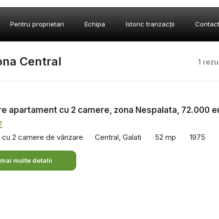
Pentru proprietari
Echipa
Istoric tranzacții
Contac
ona Central
1 rezu
re apartament cu 2 camere, zona Nespalata, 72.000 e
€
 cu 2 camere de vânzare
Central, Galati
52 mp
1975
 mai multe detalii