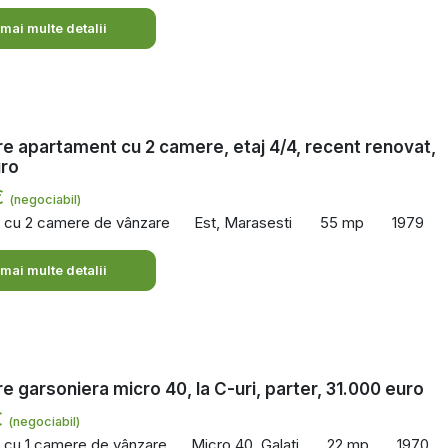
 mai multe detalii
e apartament cu 2 camere, etaj 4/4, recent renovat,
uro
€
(negociabil)
 cu 2 camere de vânzare
Est, Marasesti
55 mp
1979
 mai multe detalii
e garsoniera micro 40, la C-uri, parter, 31.000 euro
€
(negociabil)
 cu 1 camere de vânzare
Micro 40, Galati
22 mp
1970