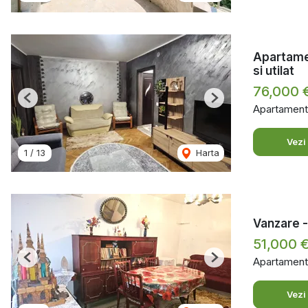
Apartamen
si utilat
76,000 
Previous
Next
Apartament
Vezi
1
/
13
Harta
Vanzare -
51,000 
Apartament
Previous
Next
Vezi