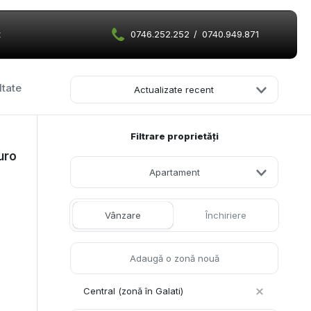
t
0746.252.252
/
0740.949.871
ltate
Actualizate recent
Filtrare proprietăți
uro
Apartament
Vânzare
Închiriere
Central (zonă în Galati)