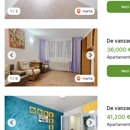
Vezi
1
/
3
Harta
De vanzare
36,000 
Apartament
Previous
Next
Vezi
1
/
6
Harta
De vanzare
41,200 
Apartament
Previous
Next