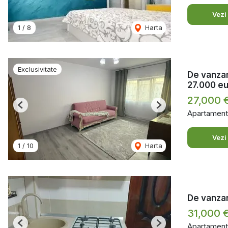
Vezi
1
/
8
Harta
Exclusivitate
De vanzar
27.000 e
27,000 
Previous
Next
Apartament
Vezi
1
/
10
Harta
De vanzar
31,000 
Apartament
Previous
Next