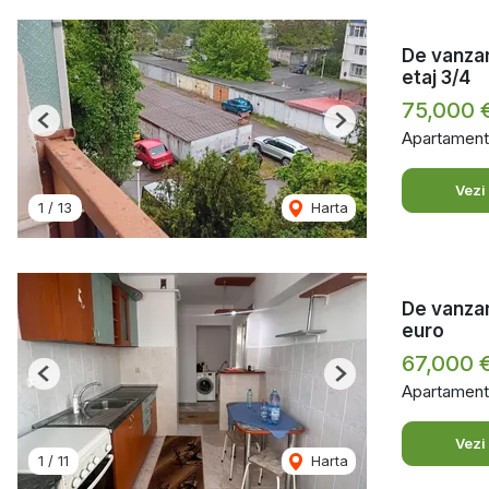
De vanzar
etaj 3/4
75,000 
Previous
Next
Apartament
Vezi
1
/
13
Harta
De vanzar
euro
67,000 
Previous
Next
Apartament
Vezi
1
/
11
Harta