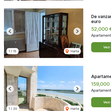
De vanzar
euro
52,000 
Previous
Next
Apartament
Vezi
1
/
15
Harta
Apartamen
159,000
Apartament
Previous
Next
Vezi
1
/
20
Harta