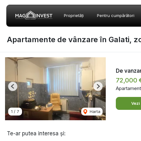
Proprietăți
Pentru cumpărători
Apartamente de vânzare în Galati, z
De vanza
72,000 
Apartament
Previous
Next
Vezi
1
/
7
Harta
Te-ar putea interesa și: