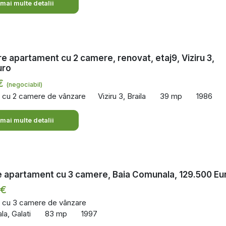
 mai multe detalii
e apartament cu 2 camere, renovat, etaj9, Viziru 3,
uro
 €
(negociabil)
 cu 2 camere de vânzare
Viziru 3, Braila
39 mp
1986
 mai multe detalii
 apartament cu 3 camere, Baia Comunala, 129.500 Eu
 €
 cu 3 camere de vânzare
la, Galati
83 mp
1997