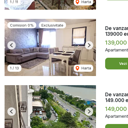
1
/
11
Harta
Comision 0%
Exclusivitate
De vanzar
139000 e
139,000
Previous
Next
Apartament
Vezi
1
/
13
Harta
De vanzar
149.000 
149,000
Previous
Next
Apartament