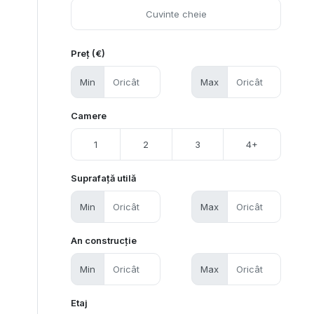
Preț (€)
Min
Max
Camere
1
2
3
4+
Suprafață utilă
Min
Max
An construcție
Min
Max
Etaj