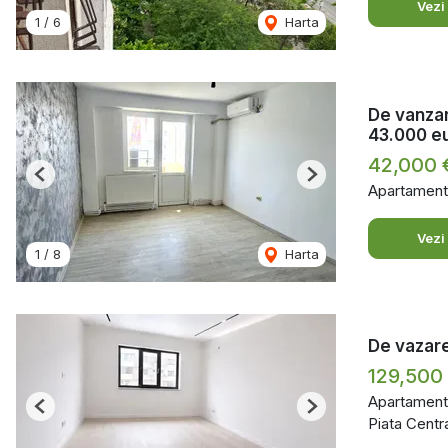
Vezi
1
/
6
Harta
De vanzar
43.000 e
42,000
Previous
Next
Apartament
Vezi
1
/
8
Harta
De vazare
129,500
Apartament
Previous
Next
Piata Centra