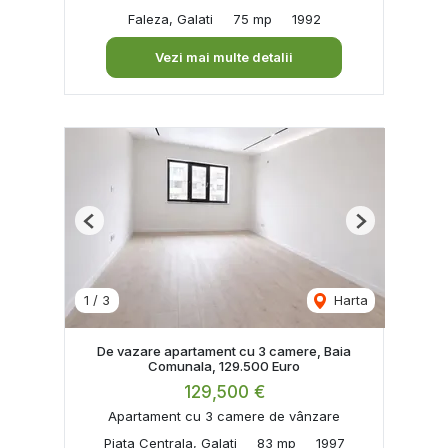
Faleza, Galati
75 mp
1992
Vezi mai multe detalii
Previous
Next
1
/
3
Harta
De vazare apartament cu 3 camere, Baia
Comunala, 129.500 Euro
129,500 €
Apartament cu 3 camere de vânzare
Piata Centrala, Galati
83 mp
1997