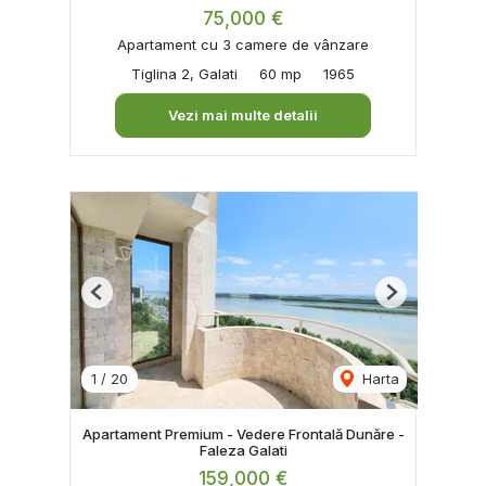
75,000 €
Apartament cu 3 camere de vânzare
Tiglina 2, Galati
60 mp
1965
Vezi mai multe detalii
Previous
Next
1
/
20
Harta
Apartament Premium - Vedere Frontală Dunăre -
Faleza Galati
159,000 €