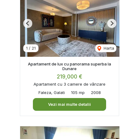
Previous
Next
1
/
21
Harta
Apartament de lux cu panorama superba la
Dunare
219,000 €
Apartament cu 3 camere de vânzare
Faleza, Galati
105 mp
2008
Vezi mai multe detalii