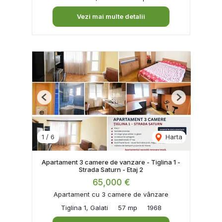
Vezi mai multe detalii
Previous
Next
1
/
6
Harta
Apartament 3 camere de vanzare - Tiglina 1 -
Strada Saturn - Etaj 2
65,000 €
Apartament cu 3 camere de vânzare
Tiglina 1, Galati
57 mp
1968