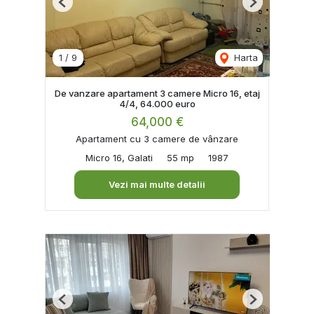
Previous
Next
1
/
9
Harta
De vanzare apartament 3 camere Micro 16, etaj
4/4, 64.000 euro
64,000 €
Apartament cu 3 camere de vânzare
Micro 16, Galati
55 mp
1987
Vezi mai multe detalii
Previous
Next