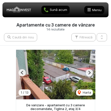
Sună acum
Meniu
Apartamente cu 3 camere de vânzare
14 rezultate
Caută din nou
Filtrează
Previous
Next
1
/
13
Harta
De vanzare - apartament cu 3 camere
decomandate, Tiglina 2, etaj 3/4