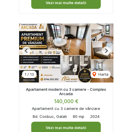
Vezi mai multe detalii
Previous
Next
1
/
13
Harta
Apartament modern cu 3 camere - Complex
Arcada
140,000 €
Apartament cu 3 camere de vânzare
Bd. Cosbuc, Galati
80 mp
2024
Vezi mai multe detalii