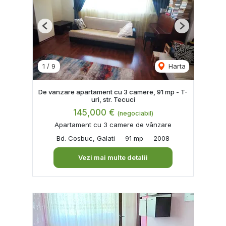
Previous
Next
1
/
9
Harta
De vanzare apartament cu 3 camere, 91 mp - T-
uri, str. Tecuci
145,000 €
(negociabil)
Apartament cu 3 camere de vânzare
Bd. Cosbuc, Galati
91 mp
2008
Vezi mai multe detalii