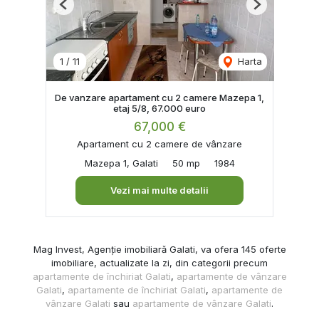
Previous
Next
1
/
11
Harta
De vanzare apartament cu 2 camere Mazepa 1,
etaj 5/8, 67.000 euro
67,000 €
Apartament cu 2 camere de vânzare
Mazepa 1, Galati
50 mp
1984
Vezi mai multe detalii
Mag Invest, Agenție imobiliară Galati, va ofera 145 oferte
imobiliare, actualizate la zi, din categorii precum
apartamente de închiriat Galati
,
apartamente de vânzare
Galati
,
apartamente de închiriat Galati
,
apartamente de
vânzare Galati
sau
apartamente de vânzare Galati
.