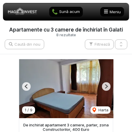
Sună acum
Meniu
Apartamente cu 3 camere de închiriat în Galati
8 rezultate
Caută din nou
Filtrează
Previous
Next
1
/
9
Harta
De inchiriat apartament 3 camere, parter, zona
Constructorilor, 400 Euro