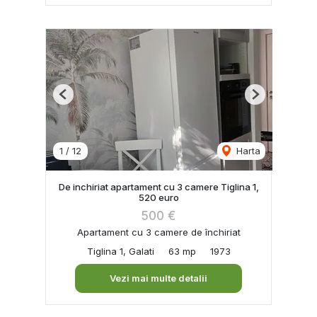
Previous
Next
1
/
12
Harta
De inchiriat apartament cu 3 camere Tiglina 1,
520 euro
500 €
Apartament cu 3 camere de închiriat
Tiglina 1, Galati
63 mp
1973
Vezi mai multe detalii