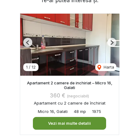
Te-ar putea interesa și:
Previous
Next
1
/
12
Harta
Apartament 2 camere de inchiriat – Micro 16,
Galati
360 €
(negociabil)
Apartament cu 2 camere de închiriat
Micro 16, Galati
48 mp
1975
Vezi mai multe detalii