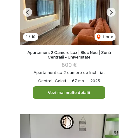
Previous
Next
1
/
10
Harta
Apartament 2 Camere Lux | Bloc Nou | Zonă
Centrală - Universitate
800 €
Apartament cu 2 camere de închiriat
Central, Galati
67 mp
2025
Vezi mai multe detalii