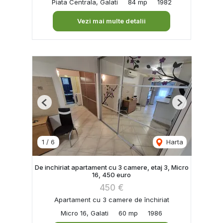
Piata Centrala, Galati
84 mp
1982
Vezi mai multe detalii
Previous
Next
1
/
6
Harta
De inchiriat apartament cu 3 camere, etaj 3, Micro
16, 450 euro
450 €
Apartament cu 3 camere de închiriat
Micro 16, Galati
60 mp
1986