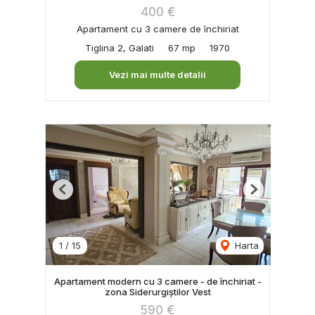
400 €
Apartament cu 3 camere de închiriat
Tiglina 2, Galati
67 mp
1970
Vezi mai multe detalii
Previous
Next
1
/
15
Harta
Apartament modern cu 3 camere - de închiriat -
zona Siderurgiștilor Vest
590 €