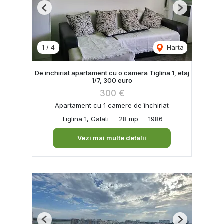
Previous
Next
1
/
4
Harta
De inchiriat apartament cu o camera Tiglina 1, etaj
1/7, 300 euro
300 €
Apartament cu 1 camere de închiriat
Tiglina 1, Galati
28 mp
1986
Vezi mai multe detalii
Previous
Next