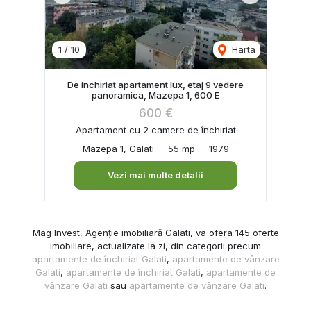
1
/
10
Harta
De inchiriat apartament lux, etaj 9 vedere
panoramica, Mazepa 1, 600 E
600 €
Apartament cu 2 camere de închiriat
Mazepa 1, Galati
55 mp
1979
Vezi mai multe detalii
Mag Invest, Agenție imobiliară Galati, va ofera 145 oferte
imobiliare, actualizate la zi, din categorii precum
apartamente de închiriat Galati
,
apartamente de vânzare
Galati
,
apartamente de închiriat Galati
,
apartamente de
vânzare Galati
sau
apartamente de vânzare Galati
.