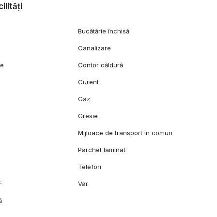
ilități
Bucătărie închisă
Canalizare
ie
Contor căldură
Curent
Gaz
Gresie
Mijloace de transport în comun
Parchet laminat
Telefon
F
Var
ă