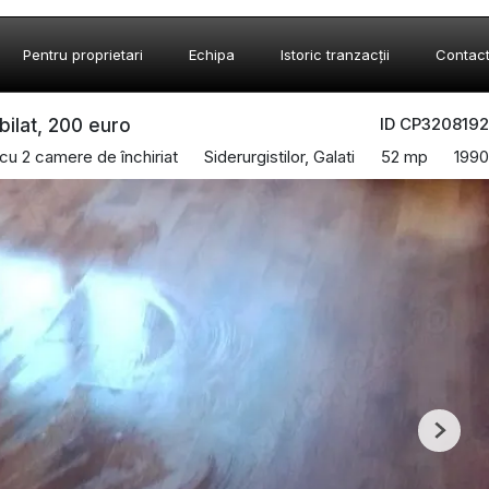
Pentru proprietari
Echipa
Istoric tranzacții
Contac
ID CP3208192
bilat, 200 euro
cu 2 camere de închiriat
Siderurgistilor, Galati
52 mp
1990
Next