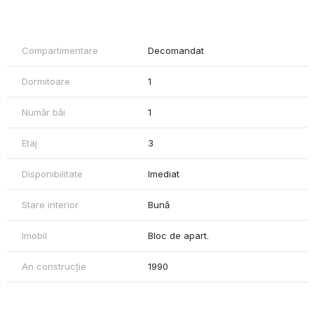
ări, vă rog să mă contactați 0741.030.291, Marilena, Agentia Mag
Compartimentare
Decomandat
Dormitoare
1
Număr băi
1
Etaj
3
Disponibilitate
Imediat
Stare interior
Bună
Imobil
Bloc de apart.
An construcție
1990