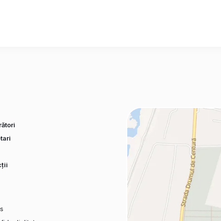
ători
tari
ții
es