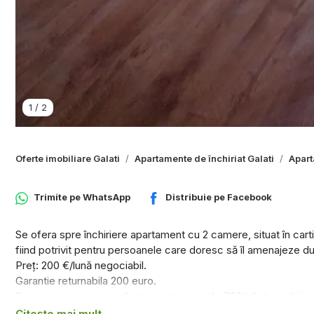
1
/
2
Oferte imobiliare Galati
Apartamente de închiriat Galati
Apart
Trimite pe
WhatsApp
Distribuie pe
Facebook
Se ofera spre închiriere apartament cu 2 camere, situat în cartie
fiind potrivit pentru persoanele care doresc să îl amenajeze d
Preț: 200 €/lună negociabil.
Garantie returnabila 200 euro.
Se percepe comision de tranzactionare de 70% dintr-o chirie.
Se închiriază pe termen lung.
Citește mai mult