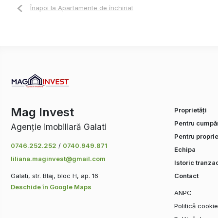
Înapoi la Apartamente de închiriat
Mag Invest
Proprietăți
Pentru cumpăr
Agenție imobiliară Galati
Pentru proprie
0746.252.252
/
0740.949.871
Echipa
liliana.maginvest@gmail.com
Istoric tranzac
Galati, str. Blaj, bloc H, ap. 16
Contact
Deschide în Google Maps
ANPC
Politică cooki