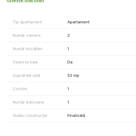
Pentru mai multe informații sau pentru programarea unei vizion
Invest.
Tip apartament
Apartament
Număr camere
2
Număr bucătării
1
Geam la baie
Da
Suprafață utilă
52 mp
Confort
1
Număr balcoane
1
Stadiu construcție
Finalizată