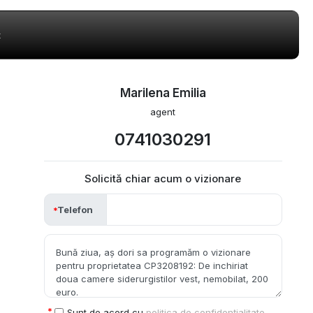
t
Marilena Emilia
agent
0741030291
Solicită chiar acum o vizionare
Telefon
Sunt de acord cu
politica de confidențialitate