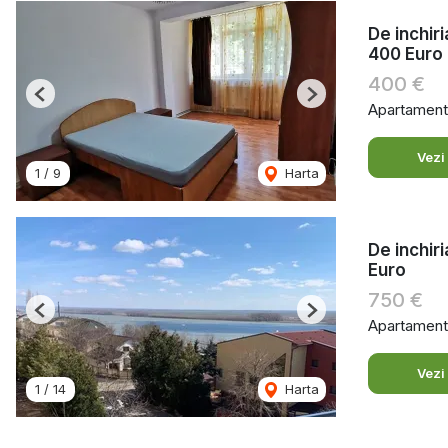
De inchir
400 Euro
400 €
Previous
Next
Apartament 
Vezi
1
/
9
Harta
De inchir
Euro
750 €
Previous
Next
Apartament 
Vezi
1
/
14
Harta