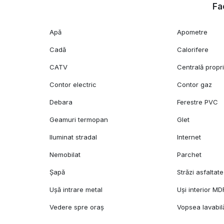
Fac
Apă
Apometre
Cadă
Calorifere
CATV
Centrală propr
Contor electric
Contor gaz
Debara
Ferestre PVC
Geamuri termopan
Glet
Iluminat stradal
Internet
Nemobilat
Parchet
Șapă
Străzi asfaltate
Ușă intrare metal
Uși interior MD
Vedere spre oraș
Vopsea lavabil