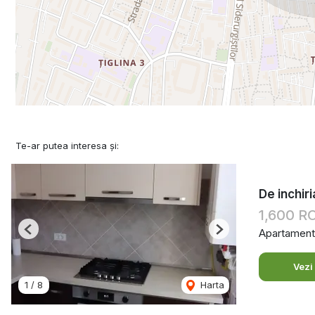
Te-ar putea interesa și:
De inchir
1,600 
Apartament 
Previous
Next
Vezi
1
/
8
Harta