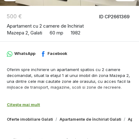
500 €
ID CP2661369
Apartament cu 2 camere de închiriat
Mazepa 2, Galati
60 mp
1982
WhatsApp
Facebook
Oferim spre inchiriere un apartament spatios cu 2 camere
decomandat, situat la etajul 1 al unui imobil din zona Mazepa 2,
una dintre cele mai cautate zone ale orasului, cu acces facil la
mijloace de transport, magazine, scoli si zone de recreere.
Apartamentul reprezinta prima inchiriere dupa o renovare
integrala, efectuata de la placa, folosindu-se materiale de
Citește mai mult
calitate si finisaje moderne.
Instalatiile electrice si sanitare sunt complet noi, iar incalzirea
Oferte imobiliare Galati
Apartamente de închiriat Galati
Apart
se realizeaza prin centrala termica proprie.
Dotari si beneficii:
• Toate electrocasnicele sunt noi, in garantie