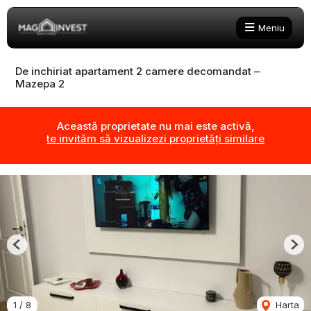
Meniu
De inchiriat apartament 2 camere decomandat –
Mazepa 2
Această proprietate nu mai este activă,
te invităm să vizualizezi proprietăți similare
Previous
Nex
1
/
8
Harta