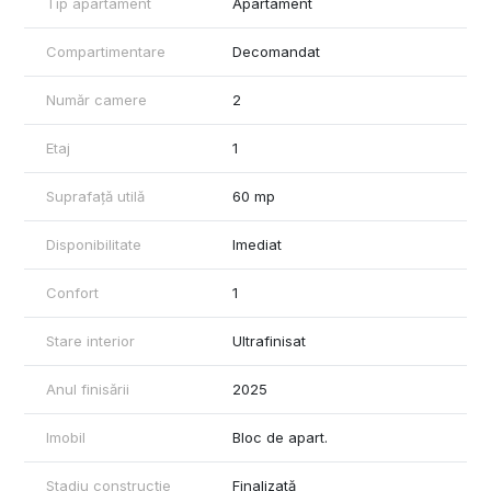
Tip apartament
Apartament
• Aer conditionat pentru confort pe timp de vara
• Compartimentare decomandata, ideala pentru intimitate si
Compartimentare
Decomandat
functionalitate
• Etaj 1 – acces facil si costuri reduse de incalzire
Număr camere
2
Apartamentul este liber si se inchiriaza complet mobilat si utilat,
gata pentru mutare imediata.
Etaj
1
Pret chirie: 500 €/luna
Suprafață utilă
60 mp
Garantie: 500 €
• comision agentie
Disponibilitate
Imediat
Pentru vizionari si detalii suplimentare: Ene Eduard – 0786 840
840
Confort
1
Mag Invest
Stare interior
Ultrafinisat
Anul finisării
2025
Imobil
Bloc de apart.
Stadiu construcție
Finalizată