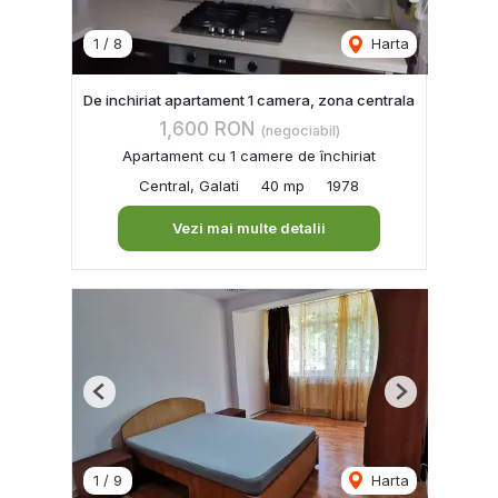
1
/
8
Harta
De inchiriat apartament 1 camera, zona centrala
1,600 RON
(negociabil)
Apartament cu 1 camere de închiriat
Central, Galati
40 mp
1978
Vezi mai multe detalii
Previous
Next
1
/
9
Harta