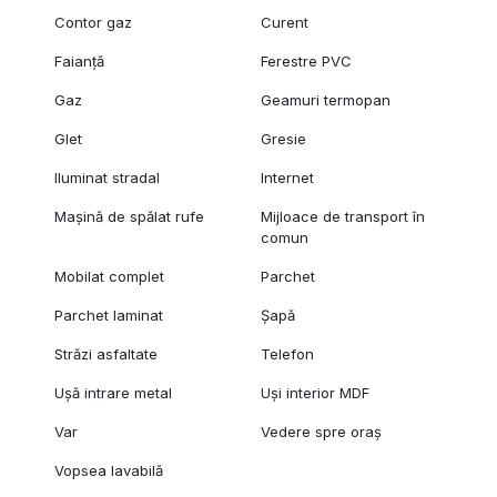
Contor gaz
Curent
Faianță
Ferestre PVC
Gaz
Geamuri termopan
Glet
Gresie
Iluminat stradal
Internet
Mașină de spălat rufe
Mijloace de transport în
comun
Mobilat complet
Parchet
Parchet laminat
Șapă
Străzi asfaltate
Telefon
Ușă intrare metal
Uși interior MDF
Var
Vedere spre oraș
Vopsea lavabilă