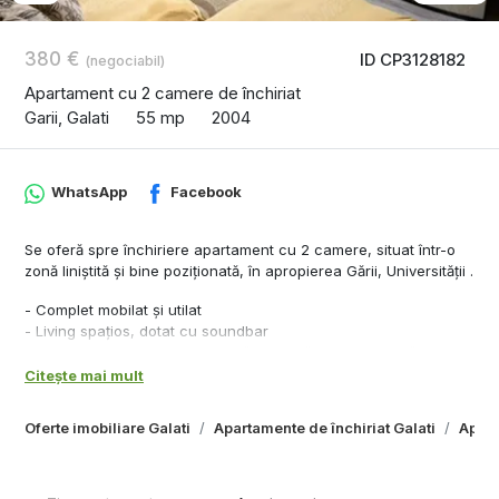
380 €
ID CP3128182
(negociabil)
Apartament cu 2 camere de închiriat
Garii, Galati
55 mp
2004
WhatsApp
Facebook
Se oferă spre închiriere apartament cu 2 camere, situat într-o
zonă liniștită și bine poziționată, în apropierea Gării, Universității .
- Complet mobilat și utilat
- Living spațios, dotat cu soundbar
- Apartament luminos, cu lumină naturală din abundență
- Racordat la sistemul de încălzire centrală al blocului
Citește mai mult
- Vecini liniștiți și civilizați
- Aproape de Universitate, Primărie, magazine și alte puncte de
Oferte imobiliare Galati
Apartamente de închiriat Galati
Apart
interes
- Acces rapid la mijloacele de transport în comun
- bloc nou, construit in 2004.