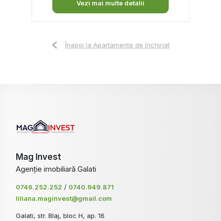
Vezi mai multe detalii
Înapoi la Apartamente de închiriat
Mag Invest
Agenție imobiliară Galati
0746.252.252
/
0740.949.871
liliana.maginvest@gmail.com
Galati, str. Blaj, bloc H, ap. 16