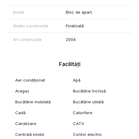
Imobil
Bloc de apart.
Stadiu construcție
Finalizată
An construcție
2004
Facilități
Aer condiționat
Apă
Aragaz
Bucătărie închisă
Bucătărie mobilată
Bucătărie utilată
Cadă
Calorifere
Canalizare
CATV
Centrală imobil
Contor electric