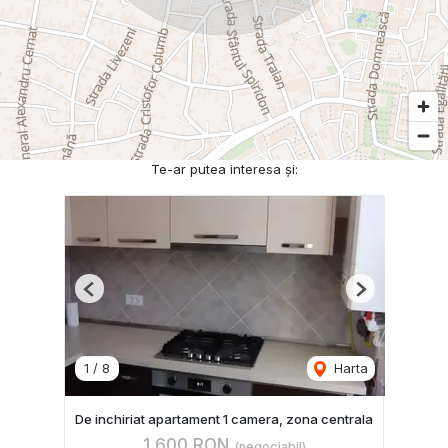
Te-ar putea interesa și:
Previous
Next
1
/
8
Harta
De inchiriat apartament 1 camera, zona centrala
1,600 RON
(negociabil)