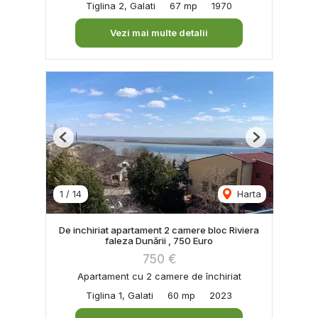
Tiglina 2, Galati
67 mp
1970
Vezi mai multe detalii
Previous
Next
1
/
14
Harta
De inchiriat apartament 2 camere bloc Riviera
faleza Dunării , 750 Euro
750 €
Apartament cu 2 camere de închiriat
Tiglina 1, Galati
60 mp
2023