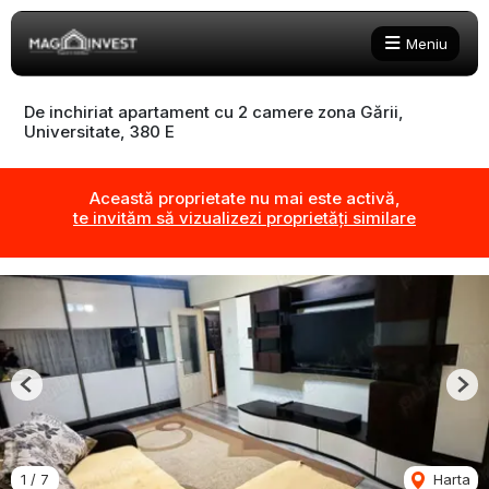
Meniu
De inchiriat apartament cu 2 camere zona Gării,
Universitate, 380 E
Această proprietate nu mai este activă,
te invităm să vizualizezi proprietăți similare
Previous
Nex
1
/
7
Harta