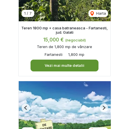
1
/
7
Harta
Teren 1800 mp + casa batraneasca - Fartanesti,
jud. Galati
15,000 €
(negociabil)
Teren de 1,800 mp de vânzare
Fartanesti
1,800 mp
Vezi mai multe detalii
Previous
Next