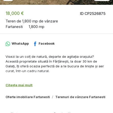
18,000 €
ID CP2526875
Teren de 1,800 mp de vânzare
Fartanesti
1,800 mp
WhatsApp
Facebook
Visezi la un colț de natură, departe de agitația orașului?
Această proprietate situată în Fârțănești, la doar 30 km de
Galați, îți oferă ocazia perfectă de a te bucura de liniște și aer
curat, într-un cadru natural.
Detalii Proprietate:
- Suprafață Teren: 1800 mp de teren intravilan, ideal pentru
Citește mai mult
amenajări diverse
- Vegetatie: Pe teren se găsesc pomi fructiferi și viță de vie ce îți
Oferte imobiliare Fartanesti
Terenuri de vânzare Fartanesti
va încânta simțurile cu arome deosebite.
- Construcție: O căsuță mică din paiantă, cu centura de beton și
acoperiș din tablă, perfectă pentru o escapadă de weekend