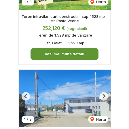
1
/
3
Harta
Teren intravilan curti constructii - sup. 1528 mp -
str. Posta Veche
252,120 €
(negociabil)
Teren de 1,528 mp de vânzare
Est, Galati
1,528 mp
Vezi mai multe detalii
Previous
Next
1
/
9
Harta