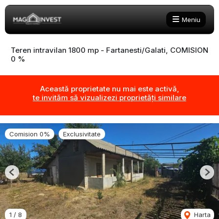
Meniu
Teren intravilan 1800 mp - Fartanesti/Galati, COMISION
0 %
Această proprietate nu mai este activă,
te invităm să vizualizezi proprietăți similare
Comision 0%
Exclusivitate
Previous
Nex
1
/
8
Harta