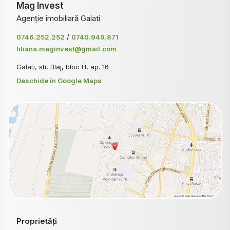
Mag Invest
Agenție imobiliară Galati
0746.252.252
/
0740.949.871
liliana.maginvest@gmail.com
Galati, str. Blaj, bloc H, ap. 16
Deschide în Google Maps
Proprietăți