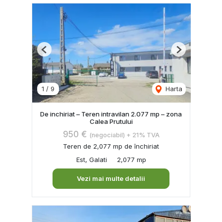
Previous
Next
1
/
9
Harta
De inchiriat – Teren intravilan 2.077 mp – zona
Calea Prutului
950 €
(negociabil) + 21% TVA
Teren de 2,077 mp de închiriat
Est, Galati
2,077 mp
Vezi mai multe detalii