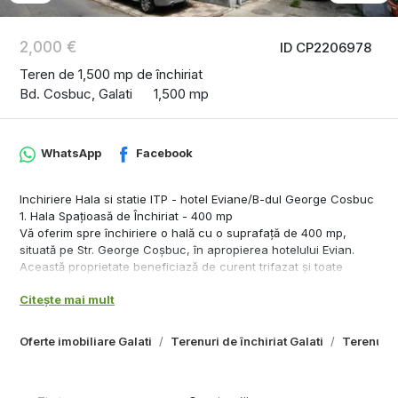
2,000 €
ID CP2206978
Teren de 1,500 mp de închiriat
Bd. Cosbuc, Galati
1,500 mp
WhatsApp
Facebook
Inchiriere Hala si statie ITP - hotel Eviane/B-dul George Cosbuc
1. Hala Spațioasă de Închiriat - 400 mp
Vă oferim spre închiriere o hală cu o suprafață de 400 mp,
situată pe Str. George Coșbuc, în apropierea hotelului Evian.
Această proprietate beneficiază de curent trifazat și toate
utilitățile necesare, fiind ideală pentru diverse activități
Citește mai mult
comerciale sau de producție.
Hala dispune de o parcare generoasă, asigurând acces facil
atât pentru vehicule de marfă, cât și pentru clienți.
Oferte imobiliare Galati
Terenuri de închiriat Galati
Terenuri 
Prețul de închiriere este de 2000 euro/lună.
Comision de intermediere - 50%+TVA din prima luna de chirie.