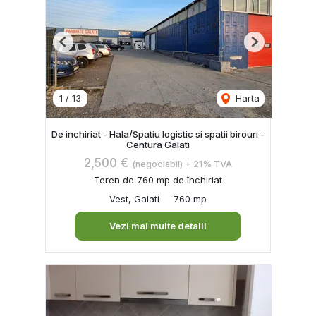
Previous
Next
1
/
13
Harta
De inchiriat - Hala/Spatiu logistic si spatii birouri -
Centura Galati
2,500 €
(negociabil) + 21% TVA
Teren de 760 mp de închiriat
Vest, Galati
760 mp
Vezi mai multe detalii