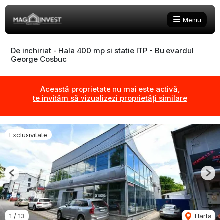
Meniu
De inchiriat - Hala 400 mp si statie ITP - Bulevardul
George Cosbuc
Această proprietate nu mai este activă,
te invităm să vizualizezi proprietăți similare
Exclusivitate
Previous
Nex
1
/
13
Harta