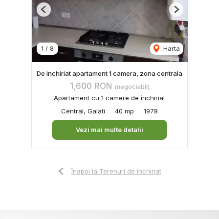
Previous
Next
1
/
8
Harta
De inchiriat apartament 1 camera, zona centrala
1,600 RON
(negociabil)
Apartament cu 1 camere de închiriat
Central, Galati
40 mp
1978
Vezi mai multe detalii
Înapoi la Terenuri de închiriat