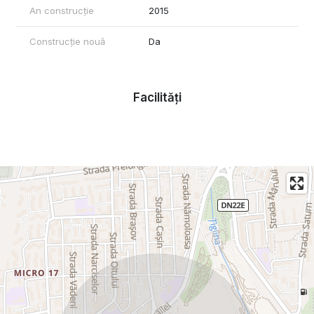
An construcție
2015
Construcție nouă
Da
Facilități