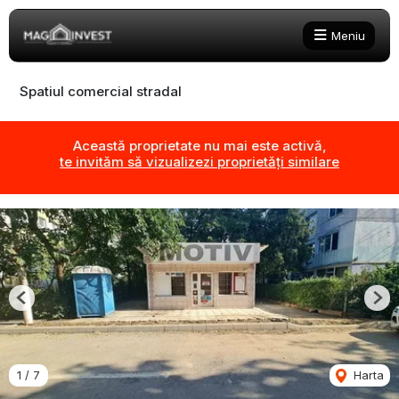
Meniu
Spatiul comercial stradal
Această proprietate nu mai este activă,
te invităm să vizualizezi proprietăți similare
Previous
Nex
1
/
7
Harta