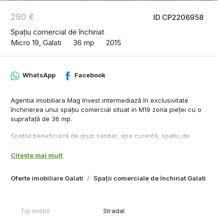
290 €
ID CP2206958
Spațiu comercial de închiriat
Micro 19, Galati
36 mp
2015
WhatsApp
Facebook
Agentia imobiliara Mag Invest intermediază în exclusivitate
închirierea unui spațiu comercial situat in M19 zona pieței cu o
suprafață de 36 mp.
Spațiul beneficiază de grup sanitar, apa curentă, spatiu de
depozitare, aer condiționat.
Citește mai mult
Pretul chiriei este de 1.500 de lei la care se adauga TVA.
Oferte imobiliare Galati
Spații comerciale de închiriat Galati
Comisionul agenției este de 75% din prețul chiriei.
Relatii la telefon 0740.949.871 - Marian Ene
Tip imobil
Stradal