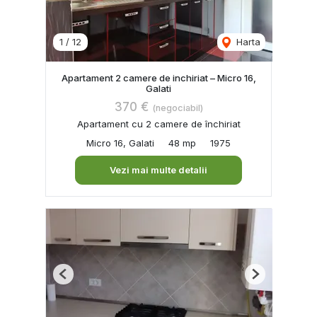
1
/
12
Harta
Apartament 2 camere de inchiriat – Micro 16,
Galati
370 €
(negociabil)
Apartament cu 2 camere de închiriat
Micro 16, Galati
48 mp
1975
Vezi mai multe detalii
Previous
Next