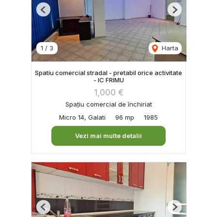
Previous
Next
1
/
3
Harta
Spatiu comercial stradal - pretabil orice activitate
- IC FRIMU
1,000 €
Spațiu comercial de închiriat
Micro 14, Galati
96 mp
1985
Vezi mai multe detalii
Previous
Next