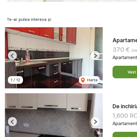
Te-ar putea interesa și:
Apartamen
370 €
(ne
Apartament 
Previous
Next
Vezi
1
/
12
Harta
De inchir
1,600 
Apartament 
Previous
Next