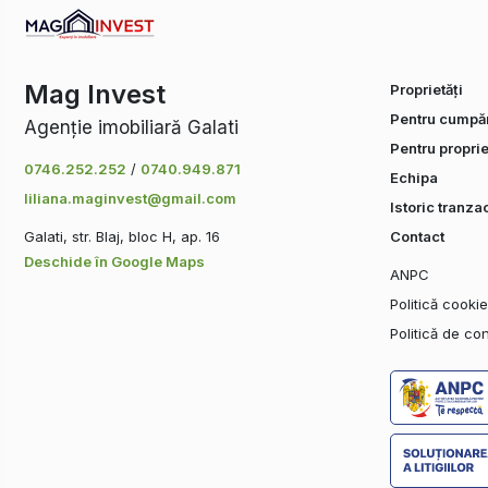
Mag Invest
Proprietăți
Pentru cumpăr
Agenție imobiliară Galati
Pentru proprie
0746.252.252
/
0740.949.871
Echipa
liliana.maginvest@gmail.com
Istoric tranzac
Galati, str. Blaj, bloc H, ap. 16
Contact
Deschide în Google Maps
ANPC
Politică cooki
Politică de con