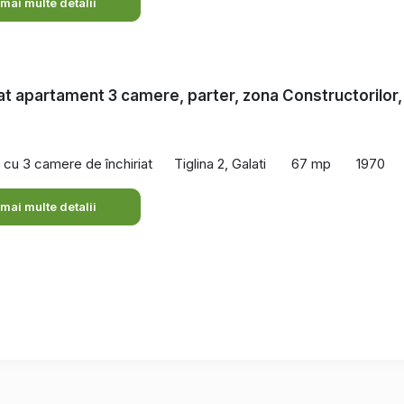
 mai multe detalii
iat apartament 3 camere, parter, zona Constructorilor,
cu 3 camere de închiriat
Tiglina 2, Galati
67 mp
1970
 mai multe detalii