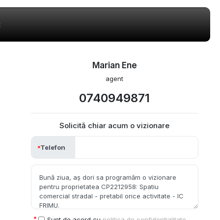
t
Marian Ene
agent
0740949871
Solicită chiar acum o vizionare
Telefon
Sunt de acord cu
politica de confidențialitate