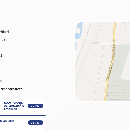
ători
tari
ții
es
fidențialitate