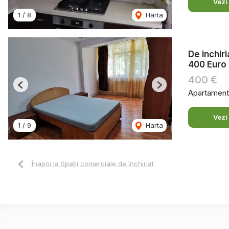
Vezi
1
/
8
Harta
De inchir
400 Euro
400 €
Previous
Next
Apartament 
Vezi
1
/
9
Harta
Înapoi la Spații comerciale de închiriat