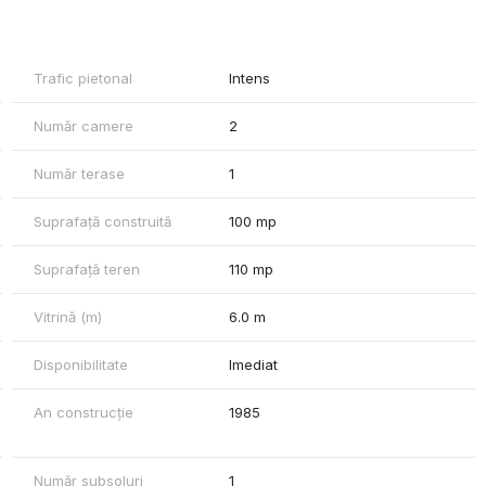
l pietonal intens
Trafic pietonal
Intens
erse)
Număr camere
2
uplimentară sau pentru amenajarea unui loc primitor pentru clienți
Număr terase
1
onfort atât pentru clienți, cât și pentru angajați
Suprafață construită
100 mp
Suprafață teren
110 mp
Vitrină (m)
6.0 m
e tip boutique sau birouri, datorită poziției sale strategice și a
Disponibilitate
Imediat
ăgător!
An construcție
1985
nu ezita să ne contactezi!
vest
Număr subsoluri
1