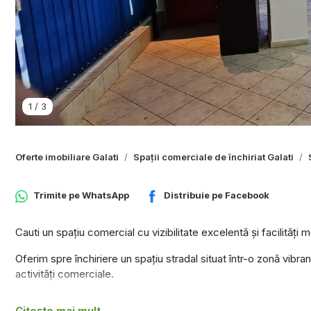
1
/
3
Oferte imobiliare Galati
Spații comerciale de închiriat Galati
Trimite pe
WhatsApp
Distribuie pe
Facebook
Cauti un spațiu comercial cu vizibilitate excelentă și facilități
Oferim spre închiriere un spațiu stradal situat într-o zonă vibra
activități comerciale.
Detalii spațiu:
Citește mai mult