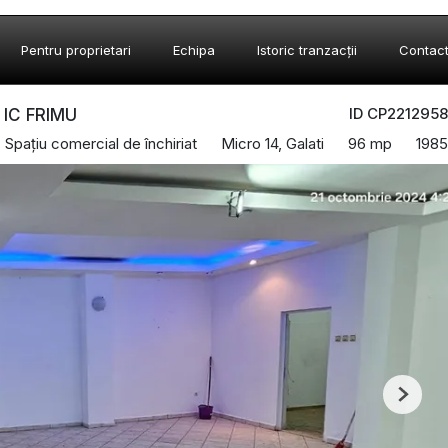
Pentru proprietari
Echipa
Istoric tranzacții
Contac
ID CP2212958
- IC FRIMU
Spațiu comercial de închiriat
Micro 14, Galati
96 mp
1985
Next