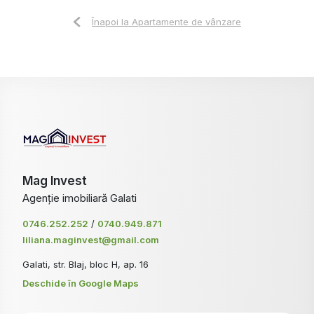
Înapoi la Apartamente de vânzare
Mag Invest
Agenție imobiliară Galati
0746.252.252
/
0740.949.871
liliana.maginvest@gmail.com
Galati, str. Blaj, bloc H, ap. 16
Deschide în Google Maps