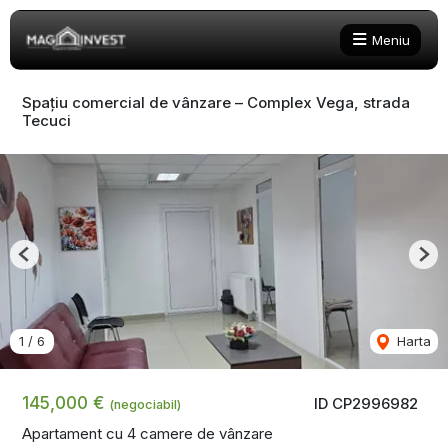
Meniu
Spațiu comercial de vânzare – Complex Vega, strada
Tecuci
Previous
Nex
1
/
6
Harta
145,000 €
ID CP2996982
(negociabil)
Apartament cu 4 camere de vânzare