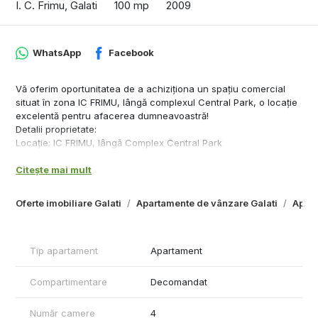
I. C. Frimu, Galati
100 mp
2009
WhatsApp
Facebook
Vă oferim oportunitatea de a achiziționa un spațiu comercial
situat în zona IC FRIMU, lângă complexul Central Park, o locație
excelentă pentru afacerea dumneavoastră!
Detalii proprietate:
Locație: IC FRIMU, lângă Complex Central Park
Suprafață totală: 97 mp
Citește mai mult
Compartimentare: 4 încăperi separate, 2 intrări, 2 grupuri
sanitare
Construcție: din 2010, bine întreținută, ușor adaptabilă pentru
Oferte imobiliare Galati
Apartamente de vânzare Galati
Apart
diverse activități
Acces: Facil și securizat, intrare în complex securizată, zonă
ușor de identificat
Tip apartament
Apartament
Potrivit pentru:
Cabinete medicale (de exemplu, stomatologie) și alte activități
medicale
Compartimentare
Decomandat
Birouri și firme de servicii
Investiție (posibilitate de închiriere)
Număr camere
4