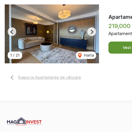
Apartame
219,000
Apartament
Previous
Next
Vezi
1
/
21
Harta
Înapoi la Apartamente de vânzare