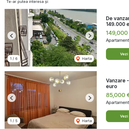
Te-ar putea interesa și:
De vanzar
149.000 
149,000
Previous
Next
Apartament
Vezi
1
/
6
Harta
Vanzare -
euro
85,000 
Previous
Next
Apartament
Vezi
1
/
5
Harta