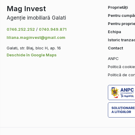
Mag Invest
Proprietăți
Pentru cumpăr
Agenție imobiliară Galati
Pentru proprie
0746.252.252
/
0740.949.871
Echipa
liliana.maginvest@gmail.com
Istoric tranzac
Galati, str. Blaj, bloc H, ap. 16
Contact
Deschide în Google Maps
ANPC
Politică cooki
Politică de con