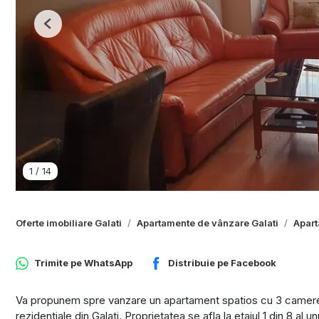
Previous
1
/
14
Oferte imobiliare Galati
Apartamente de vânzare Galati
Apart
Trimite pe
WhatsApp
Distribuie pe
Facebook
Va propunem spre vanzare un apartament spatios cu 3 camere, 
rezidentiale din Galati. Proprietatea se afla la etajul 1 din 8 al u