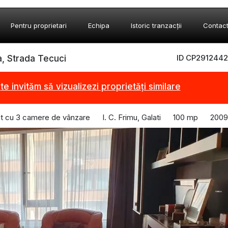
Pentru proprietari
Echipa
Istoric tranzacții
Contac
ID CP2912442
, Strada Tecuci
,
te invităm să vizualizezi proprietăți similare
t cu 3 camere de vânzare
I. C. Frimu, Galati
100 mp
2009