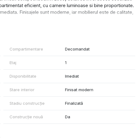
artimentat eficient, cu camere luminoase si bine proportionate.
imediata. Finisajele sunt moderne, iar mobilierul este de calitate,
igura pentru inchiriere, datorita amplasarii excelente si cererii
ace de transport in comun si alte puncte de interes.
Compartimentare
Decomandat
Etaj
1
Disponibilitate
Imediat
Stare interior
Finisat modern
Stadiu construcție
Finalizată
Construcție nouă
Da