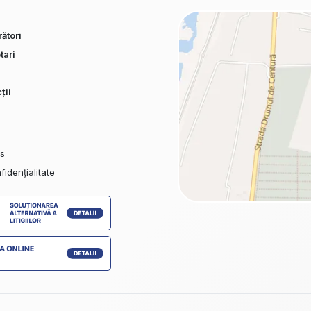
ători
tari
ții
es
fidențialitate