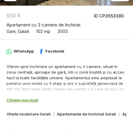
550 €
ID CP2653380
Apartament cu 3 camere de închiriat
Garii, Galati
102 mp
2005
WhatsApp
Facebook
Oferim spre închiriere un apartament cu 3 camere, situat în
zona centrală, aproape de gară, într-o zonă liniștită și cu acces
facil la toate facilitățile urbane. Apartamentul este amplasat la
parterul unui imobil cu 5 etaje și are o suprafață generoasă de
100 mp, fiind ideal pentru familii sau pentru cei care doresc un
spațiu confortabil și practic.
Citește mai mult
Caracteristici principale:
Oferte imobiliare Galati
Apartamente de închiriat Galati
Apart
3 camere spațioase și luminoase
2 grupuri sanitare moderne și funcționale
2 balcoane pentru relaxare și aerisire
Terasă privată, perfectă pentru petrecerea timpului liber