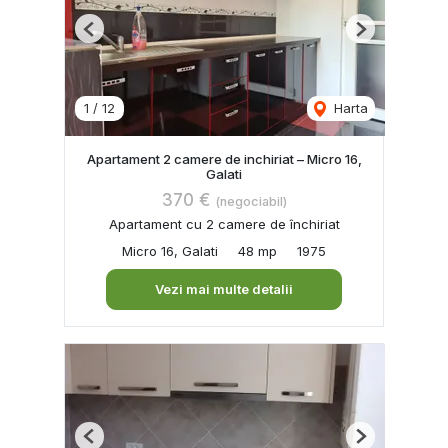
Previous
Next
1
/
12
Harta
Apartament 2 camere de inchiriat – Micro 16,
Galati
370 €
(negociabil)
Apartament cu 2 camere de închiriat
Micro 16, Galati
48 mp
1975
Vezi mai multe detalii
Previous
Next