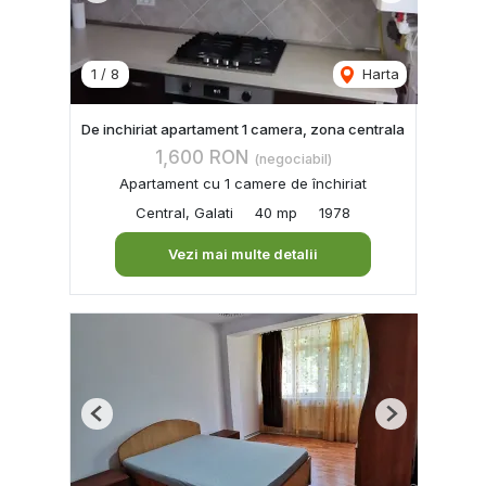
1
/
8
Harta
De inchiriat apartament 1 camera, zona centrala
1,600 RON
(negociabil)
Apartament cu 1 camere de închiriat
Central, Galati
40 mp
1978
Vezi mai multe detalii
Previous
Next