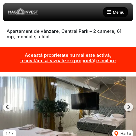
Meniu
Apartament de vânzare, Central Park – 2 camere, 61
mp, mobilat și utilat
Această proprietate nu mai este activă,
te invităm să vizualizezi proprietăți similare
Previous
Nex
1
/
7
Harta