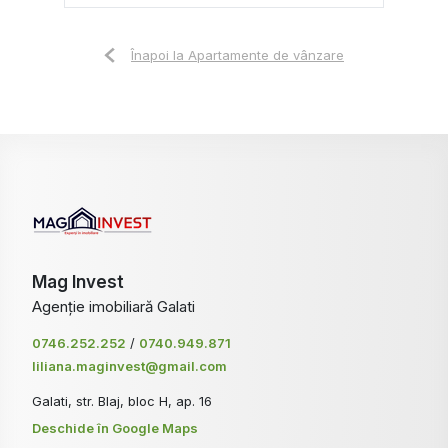
Înapoi la Apartamente de vânzare
Mag Invest
Agenție imobiliară Galati
0746.252.252
/
0740.949.871
liliana.maginvest@gmail.com
Galati, str. Blaj, bloc H, ap. 16
Deschide în Google Maps