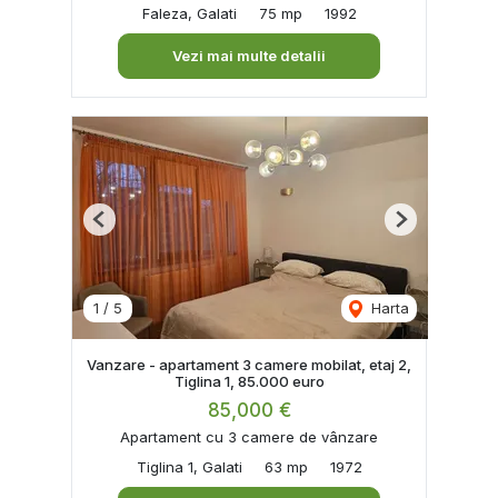
Faleza, Galati
75 mp
1992
Vezi mai multe detalii
Previous
Next
1
/
5
Harta
Vanzare - apartament 3 camere mobilat, etaj 2,
Tiglina 1, 85.000 euro
85,000 €
Apartament cu 3 camere de vânzare
Tiglina 1, Galati
63 mp
1972