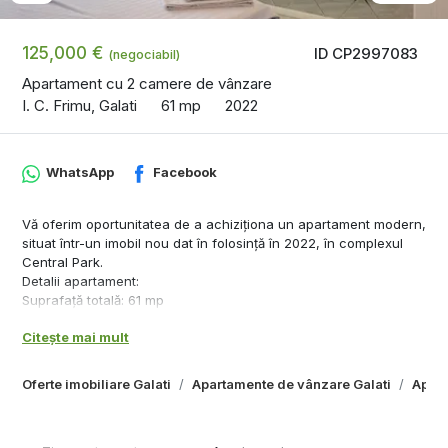
125,000 €
ID CP2997083
(negociabil)
Apartament cu 2 camere de vânzare
I. C. Frimu, Galati
61 mp
2022
WhatsApp
Facebook
Vă oferim oportunitatea de a achiziționa un apartament modern,
situat într-un imobil nou dat în folosință în 2022, în complexul
Central Park.
Detalii apartament:
Suprafață totală: 61 mp
Compartimentare: dormitor matrimonial, living + bucătărie, hol,
Citește mai mult
baie cu cadă
Etaj: 5 din 8
Mobilat și utilat complet, stil premium
Oferte imobiliare Galati
Apartamente de vânzare Galati
Apart
Dotări de top: încălzire în pardoseală, aer condiționat, centrală
termică, internet
Facilități și locație: