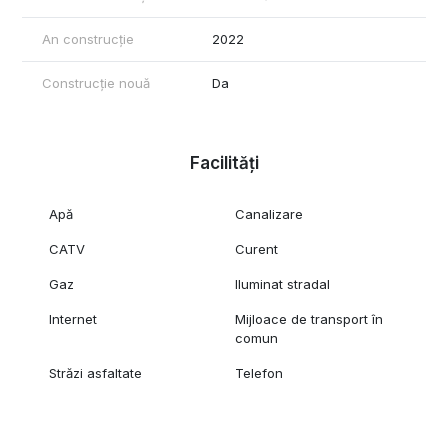
An construcție
2022
Construcție nouă
Da
Facilități
Apă
Canalizare
CATV
Curent
Gaz
Iluminat stradal
Internet
Mijloace de transport în
comun
Străzi asfaltate
Telefon