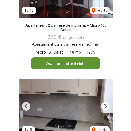
1
/
12
Harta
Apartament 2 camere de inchiriat – Micro 16,
Galati
370 €
(negociabil)
Apartament cu 2 camere de închiriat
Micro 16, Galati
48 mp
1975
Vezi mai multe detalii
Previous
Next
1
/
8
Harta