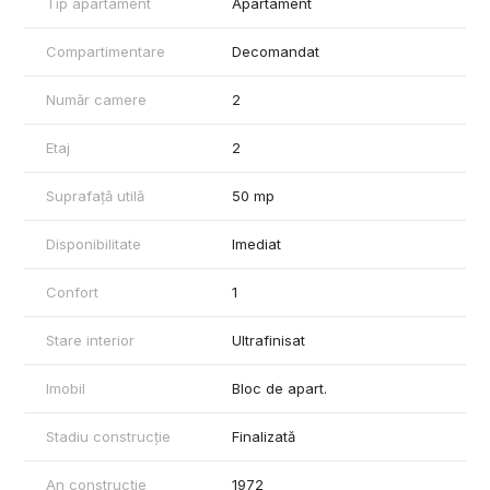
Tip apartament
Apartament
Balcon mic, ideal pentru relaxare
Compartimentare
Decomandat
Se inchiriaza doar pe termen lung.
Număr camere
2
💶 Pret chirie: 450 euro/luna
💶 Garantie: 450 euro
🔑 Comision agentie: conform politicii Mag Invest
Etaj
2
Pentru detalii suplimentare si programarea unei vizionari:
Suprafață utilă
50 mp
📞 Ene Eduard – 0786 840 840
🏢 Mag Invest Imobiliare
Disponibilitate
Imediat
Confort
1
Stare interior
Ultrafinisat
Imobil
Bloc de apart.
Stadiu construcție
Finalizată
An construcție
1972