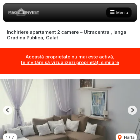
Meniu
Inchiriere apartament 2 camere – Ultracentral, langa
Gradina Publica, Galat
Această proprietate nu mai este activă,
te invităm să vizualizezi proprietăți similare
Previous
Nex
1
/
7
Harta