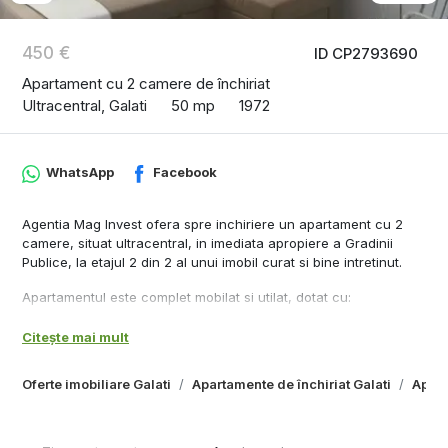
450 €
ID CP2793690
Apartament cu 2 camere de închiriat
Ultracentral, Galati
50 mp
1972
WhatsApp
Facebook
Agentia Mag Invest ofera spre inchiriere un apartament cu 2
camere, situat ultracentral, in imediata apropiere a Gradinii
Publice, la etajul 2 din 2 al unui imobil curat si bine intretinut.
Apartamentul este complet mobilat si utilat, dotat cu:
Centrala termica proprie
Citește mai mult
Aer conditionat
Oferte imobiliare Galati
Apartamente de închiriat Galati
Apart
Tamplarie PVC cu geam termopan
TV, frigider, aragaz