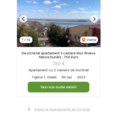
Previous
Next
1
/
14
Harta
De inchiriat apartament 2 camere bloc Riviera
faleza Dunării , 750 Euro
750 €
Apartament cu 2 camere de închiriat
Tiglina 1, Galati
60 mp
2023
Vezi mai multe detalii
Înapoi la Apartamente de închiriat