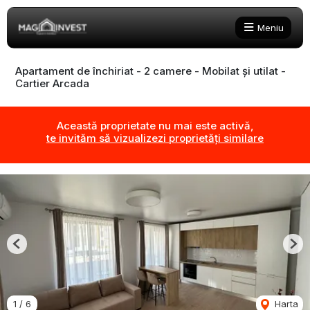
Meniu
Apartament de închiriat - 2 camere - Mobilat și utilat -
Cartier Arcada
Această proprietate nu mai este activă,
te invităm să vizualizezi proprietăți similare
Previous
Nex
1
/
6
Harta