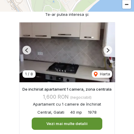
Te-ar putea interesa și:
Previous
Next
1
/
8
Harta
De inchiriat apartament 1 camera, zona centrala
1,600 RON
(negociabil)
Apartament cu 1 camere de închiriat
Central, Galati
40 mp
1978
Vezi mai multe detalii