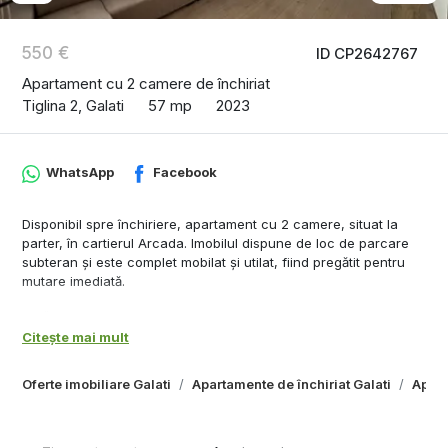
550 €
ID CP2642767
Apartament cu 2 camere de închiriat
Tiglina 2, Galati
57 mp
2023
WhatsApp
Facebook
Disponibil spre închiriere, apartament cu 2 camere, situat la
parter, în cartierul Arcada. Imobilul dispune de loc de parcare
subteran și este complet mobilat și utilat, fiind pregătit pentru
mutare imediată.
Dotări:
- Aer condiționat
Citește mai mult
- Încălzire în pardoseală
- TV
Oferte imobiliare Galati
Apartamente de închiriat Galati
Apart
- Mașină de spălat vase
- Mașină de spălat rufe
- Uscător de rufe