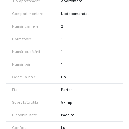
Tip apartament
Apartament
Condiții de închiriere:
- Chirie: 550 EUR
Compartimentare
Nedecomandat
- Garanție: 550 EUR
- Comision agenție: 385 EUR (negociabil)
Număr camere
2
Închirierea se realizează prin intermediul agenției Mag Invest.
La semnarea contractului se achită chiria pe prima lună,
Dormitoare
1
garanția și comisionul agenției.
Număr bucătării
1
Pentru informații suplimentare și programări:
Ene Liliana – Consultant imobiliar Mag Invest
0746.252.252
Număr băi
1
Geam la baie
Da
Etaj
Parter
Suprafață utilă
57 mp
Disponibilitate
Imediat
Confort
Lux