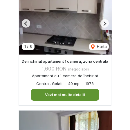
Previous
Next
1
/
8
Harta
De inchiriat apartament 1 camera, zona centrala
1,600 RON
(negociabil)
Apartament cu 1 camere de închiriat
Central, Galati
40 mp
1978
Vezi mai multe detalii