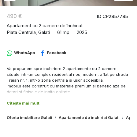
490 €
ID CP2857785
Apartament cu 2 camere de închiriat
Piata Centrala, Galati
61 mp
2025
WhatsApp
Facebook
Va propunem spre inchiriere 2 apartamente cu 2 camere
situate intr-un complex rezidential nou, modern, aflat pe strada
Traian nr. 1, intr-o zona centrala si usor accesibila.
Imobilul este construit cu materiale premium si beneficiaza de
dotari si finisaje de inalta calitate.
Disponibilitati:
Citește mai mult
- Etaj 1 – Apartament 2 camere, 61 mp
- Etaj 2 – Apartament 2 camere, 68 mp
Oferte imobiliare Galati
Apartamente de închiriat Galati
Apart
Dotari si beneficii:
- Finisaje premium
- Pereti exteriori din caramida Porotherm, pereti interiori din