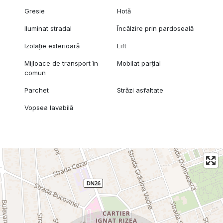
Gresie
Hotă
Iluminat stradal
Încălzire prin pardoseală
Izolație exterioară
Lift
Mijloace de transport în
Mobilat parțial
comun
Parchet
Străzi asfaltate
Vopsea lavabilă