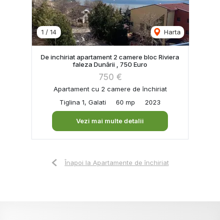
1
/
14
Harta
De inchiriat apartament 2 camere bloc Riviera
faleza Dunării , 750 Euro
750 €
Apartament cu 2 camere de închiriat
Tiglina 1, Galati
60 mp
2023
Vezi mai multe detalii
Înapoi la Apartamente de închiriat