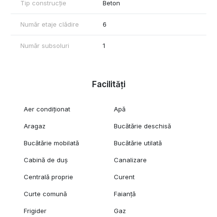
Tip construcție
Beton
Număr etaje clădire
6
Număr subsoluri
1
Facilități
Aer condiționat
Apă
Aragaz
Bucătărie deschisă
Bucătărie mobilată
Bucătărie utilată
Cabină de duș
Canalizare
Centrală proprie
Curent
Curte comună
Faianță
Frigider
Gaz