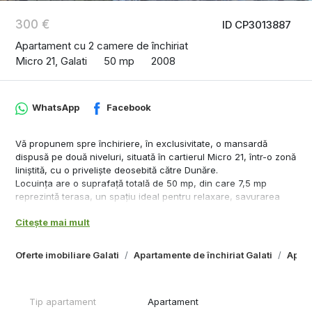
300 €
ID CP3013887
Apartament cu 2 camere de închiriat
Micro 21, Galati
50 mp
2008
WhatsApp
Facebook
Vă propunem spre închiriere, în exclusivitate, o mansardă
dispusă pe două niveluri, situată în cartierul Micro 21, într-o zonă
liniștită, cu o priveliște deosebită către Dunăre.
Locuința are o suprafață totală de 50 mp, din care 7,5 mp
reprezintă terasa, un spațiu ideal pentru relaxare, savurarea
cafelei de dimineață sau admirarea apusurilor asupra Dunării.
Citește mai mult
Proprietatea este complet mobilată și utilată, fiind pregătită
pentru mutare imediată. Dispune de centrală termică proprie,
racord separat de apă, balcon și baie cu geam pentru aerisire
Oferte imobiliare Galati
Apartamente de închiriat Galati
Apart
naturală, oferind confortul necesar unei locuiri plăcute pe
termen lung.
Chirie: 1.500 lei/lună
Tip apartament
Apartament