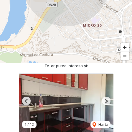
Te-ar putea interesa și:
Previous
Next
1
/
12
Harta