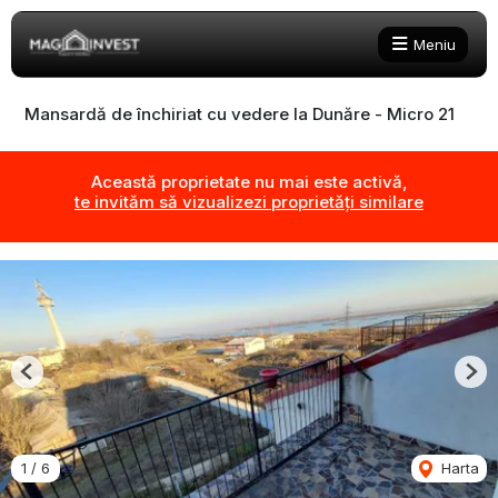
Meniu
Mansardă de închiriat cu vedere la Dunăre - Micro 21
Această proprietate nu mai este activă,
te invităm să vizualizezi proprietăți similare
Previous
Nex
1
/
6
Harta