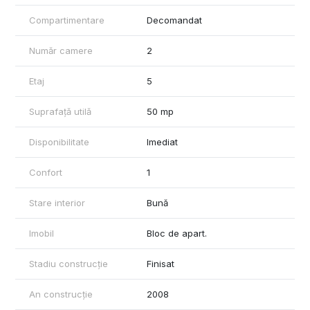
La semnarea contractului se achită:
-prima lună de chirie;
Compartimentare
Decomandat
- o garanție;
- comisionul agenției.
Număr camere
2
Oferta este disponibilă în exclusivitate prin MAG INVEST.
Pentru informații suplimentare și programarea unei vizionări,
Etaj
5
contactați: Liliana Ene - 0746.252.252
Suprafață utilă
50 mp
Disponibilitate
Imediat
Confort
1
Stare interior
Bună
Imobil
Bloc de apart.
Stadiu construcție
Finisat
An construcție
2008