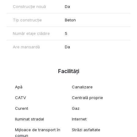
Construcție nouă
Da
Tip construcție
Beton
Număr etaje clădire
5
Are mansardă
Da
Facilități
Apă
Canalizare
CATV
Centrală proprie
Curent
Gaz
Iluminat stradal
Internet
Mijloace de transport în
Străzi asfaltate
comun