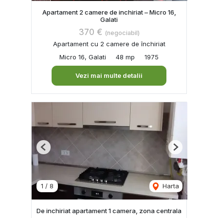
Apartament 2 camere de inchiriat – Micro 16,
Galati
370 €
(negociabil)
Apartament cu 2 camere de închiriat
Micro 16, Galati
48 mp
1975
Vezi mai multe detalii
Previous
Next
1
/
8
Harta
De inchiriat apartament 1 camera, zona centrala