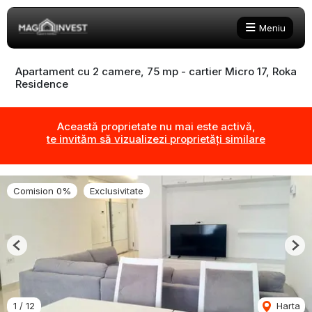
Meniu
Apartament cu 2 camere, 75 mp - cartier Micro 17, Roka
Residence
Această proprietate nu mai este activă,
te invităm să vizualizezi proprietăți similare
Comision 0%
Exclusivitate
Previous
Nex
1
/
12
Harta