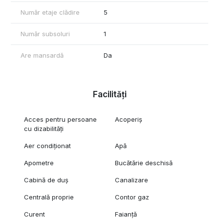
Număr etaje clădire
5
Număr subsoluri
1
Are mansardă
Da
Facilități
Acces pentru persoane
Acoperiș
cu dizabilități
Aer condiționat
Apă
Apometre
Bucătărie deschisă
Cabină de duș
Canalizare
Centrală proprie
Contor gaz
Curent
Faianță