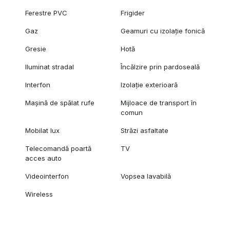
Ferestre PVC
Frigider
Gaz
Geamuri cu izolație fonică
Gresie
Hotă
Iluminat stradal
Încălzire prin pardoseală
Interfon
Izolație exterioară
Mașină de spălat rufe
Mijloace de transport în
comun
Mobilat lux
Străzi asfaltate
Telecomandă poartă
TV
acces auto
Videointerfon
Vopsea lavabilă
Wireless