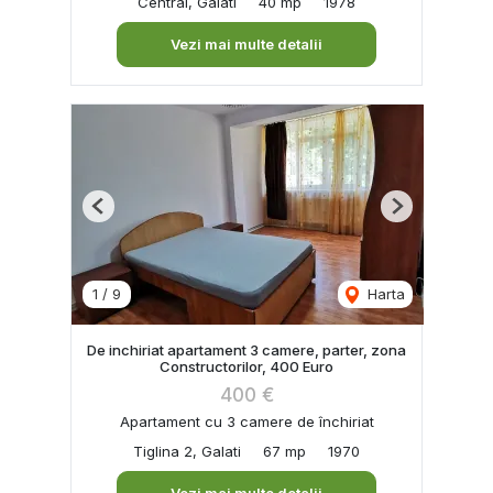
Central, Galati
40 mp
1978
Vezi mai multe detalii
Previous
Next
1
/
9
Harta
De inchiriat apartament 3 camere, parter, zona
Constructorilor, 400 Euro
400 €
Apartament cu 3 camere de închiriat
Tiglina 2, Galati
67 mp
1970
Vezi mai multe detalii