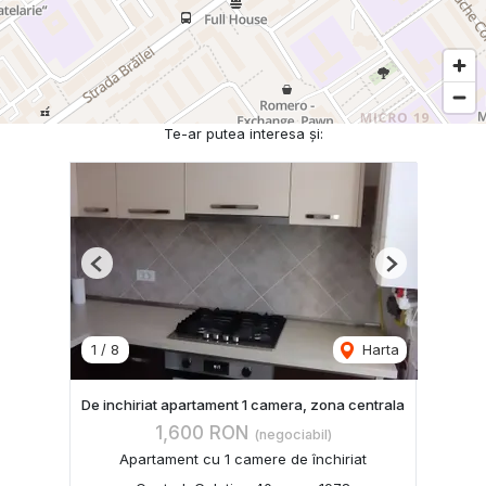
Te-ar putea interesa și:
Previous
Next
1
/
8
Harta
De inchiriat apartament 1 camera, zona centrala
1,600 RON
(negociabil)
Apartament cu 1 camere de închiriat