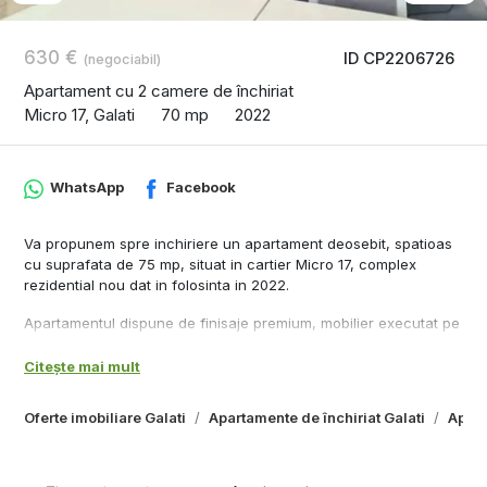
630 €
ID CP2206726
(negociabil)
Apartament cu 2 camere de închiriat
Micro 17, Galati
70 mp
2022
WhatsApp
Facebook
Va propunem spre inchiriere un apartament deosebit, spatioas
cu suprafata de 75 mp, situat in cartier Micro 17, complex
rezidential nou dat in folosinta in 2022.
Apartamentul dispune de finisaje premium, mobilier executat pe
comanda, electrocasnice Electrolux, centrala termica si sistem
de incalzire in pardoseala, aer conditionat, balcon deschis
Citește mai mult
spatios.
Oferte imobiliare Galati
Apartamente de închiriat Galati
Apart
Ansamblul rezidential se afla pozionat langa Penny, un parc de
joaca pentru copii frumos amenajat, piata Micro 17 in imediata
vecinate, mijloc de transport langa bloc.