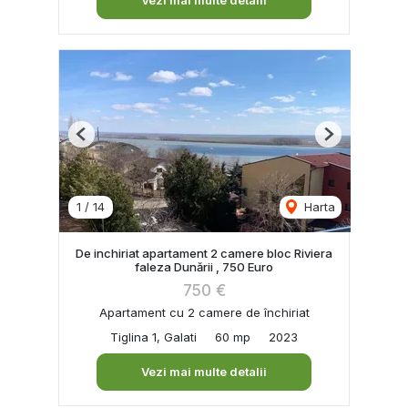
Previous
Next
1
/
14
Harta
De inchiriat apartament 2 camere bloc Riviera
faleza Dunării , 750 Euro
750 €
Apartament cu 2 camere de închiriat
Tiglina 1, Galati
60 mp
2023
Vezi mai multe detalii