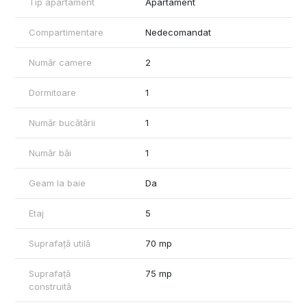
Tip apartament
Apartament
Apartamentul are propriul loc de parcare in curtea
supravegheata video.
Compartimentare
Nedecomandat
Se inchiriaza pentru termen lung, la semnarea contractului de
solicita 630 euro chirie (negociabil), 630 euro garantie
Număr camere
2
returnabila + comisionul agentiei
Dormitoare
1
Animalele de companie nu sunt acceptate.
Număr bucătării
1
Număr băi
1
Geam la baie
Da
Etaj
5
Suprafață utilă
70 mp
Suprafață
75 mp
construită