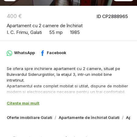
400 €
ID CP2888965
Apartament cu 2 camere de închiriat
I. C. Frimu, Galati
55 mp
1985
WhatsApp
Facebook
Se ofera spre inchiriere apartament cu 2 camere, situat pe
Bulevardul Siderurgistilor, la etajul 3, intr-un imobil bine
intretinut.
Apartamentul este complet mobilat si utilat, dispune de mobilier
modern si electrocasnice necesare pentru un trai confortabil.
Compartimentarea este functionala, cu spatii luminoase si bine
Citește mai mult
organizate, fiind ideal pentru un cuplu sau o persoana singura.
Zona este foarte bine conectata la mijloace de transport,
magazine, scoli si alte puncte de interes.
Oferte imobiliare Galati
Apartamente de închiriat Galati
Apart
Pret chirie: 400 euro/luna
Garantie: 400 euro