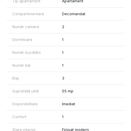
Se percepe comisionul agentiei.
Tip apartament
Apartament
Pentru detalii si vizionari: contact - Ene Liliana
Compartimentare
Decomandat
Telefon: 0746 252 252
Agentia: MAG Invest
Număr camere
2
Dormitoare
1
Număr bucătării
1
Număr băi
1
Etaj
3
Suprafață utilă
55 mp
Disponibilitate
Imediat
Confort
1
Stare interior
Finisat modern