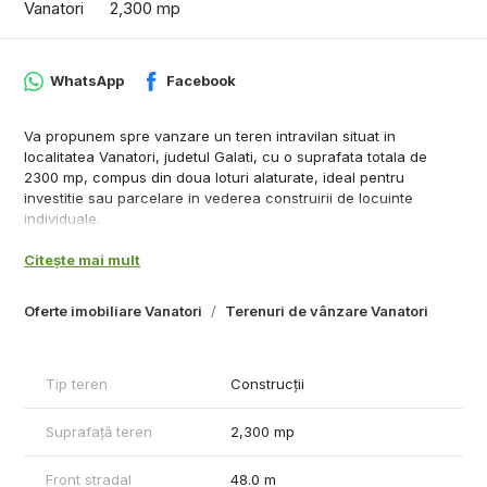
Vanatori
2,300 mp
WhatsApp
Facebook
Va propunem spre vanzare un teren intravilan situat in
localitatea Vanatori, judetul Galati, cu o suprafata totala de
2300 mp, compus din doua loturi alaturate, ideal pentru
investitie sau parcelare in vederea construirii de locuinte
individuale.
Terenul beneficiaza de deschidere generoasa de 48 ml la drum
Citește mai mult
asfaltat, oferind acces facil si multiple posibilitati de dezvoltare.
Utilitatile (gaz, canalizare si electricitate) sunt disponibile la
limita proprietatii, un avantaj important pentru viitorii investitori
Oferte imobiliare Vanatori
Terenuri de vânzare Vanatori
sau proprietari.
Datorita amplasarii si configuratiei, proprietatea reprezinta o
oportunitate excelenta pentru investitie, fiind pretabila pentru
Tip teren
Construcții
parcelare in loturi de casa.
Pret: 38 euro/mp, usor negociabil
Suprafață teren
2,300 mp
Proprietatea este oferita in exclusivitate la agentia imobiliara
MAG Invest.
Front stradal
48.0 m
Actele sunt pregatite pentru vanzare.