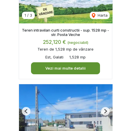
1
/
3
Harta
Teren intravilan curti constructii - sup. 1528 mp -
str. Posta Veche
252,120 €
(negociabil)
Teren de 1,528 mp de vânzare
Est, Galati
1,528 mp
Vezi mai multe detalii
Previous
Next