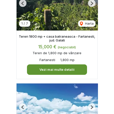
Previous
Next
1
/
7
Harta
Teren 1800 mp + casa batraneasca - Fartanesti,
jud. Galati
15,000 €
(negociabil)
Teren de 1,800 mp de vânzare
Fartanesti
1,800 mp
Vezi mai multe detalii
Previous
Next