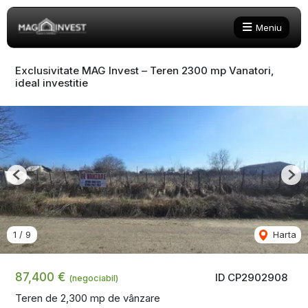
Meniu
Exclusivitate MAG Invest – Teren 2300 mp Vanatori,
ideal investitie
Previous
Nex
1
/
9
Harta
87,400 €
ID CP2902908
(negociabil)
Teren de 2,300 mp de vânzare