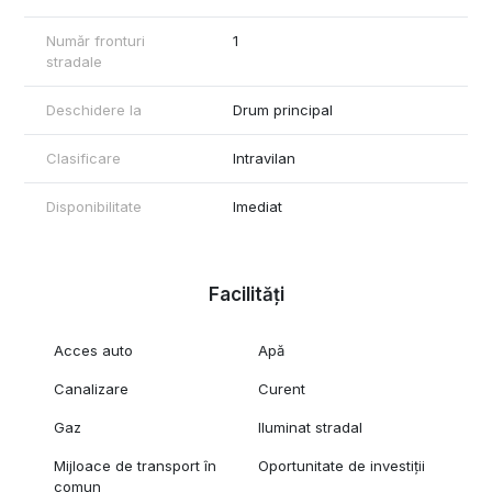
Se percepe comision de intermediere: 2% + TVA din valoarea
Număr fronturi
1
de vanzare a terenului.
stradale
Pentru informatii suplimentare si vizionari:
Marian – MAG Invest
Deschidere la
Drum principal
Telefon: 0740 949 871
Clasificare
Intravilan
Disponibilitate
Imediat
Facilități
Acces auto
Apă
Canalizare
Curent
Gaz
Iluminat stradal
Mijloace de transport în
Oportunitate de investiții
comun